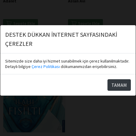
Adalet
Aslan Avı
Sepete Ekle
Sepete Ekle
DESTEK DÜKKAN İNTERNET SAYFASINDAKİ
ÇEREZLER
Sitemizde size daha iyi hizmet sunabilmek için çerez kullanılmaktadır.
Detaylı bilgiye
Çerez Politikası
dökumanımızdan erişebilirsiniz.
TAMAM