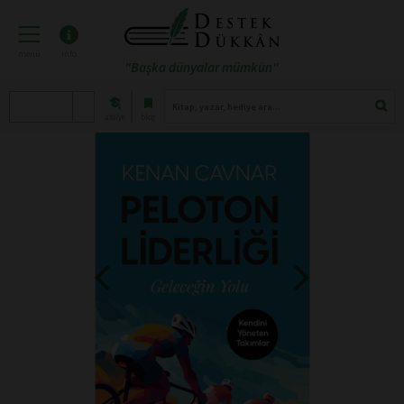
menü
info
"Başka dünyalar mümkün"
atölye
blog