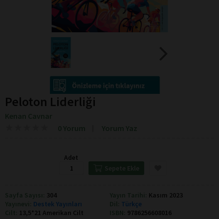
Peloton Liderliği
Kenan Cavnar
★
★
★
★
★
★
★
★
★
★
0 Yorum
Yorum Yaz
Adet
Sepete Ekle
Sayfa Sayısı:
304
Yayın Tarihi:
Kasım 2023
Yayınevi:
Destek Yayınları
Dil:
Türkçe
Cilt:
13,5*21 Amerikan Cilt
ISBN:
9786256608016