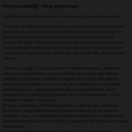
Peloton Liderliği - Kitap Açıklaması
Liderliğinizi ve ekibinizi daha iyi bir seviyeye taşımaya hazır mısınız?
"Peloton Liderliği"; liderlik kavramını, bisiklet yarışlarındaki Peloton’un
(en kalabalık yarışmacı grubu) dinamiklerine benzeterek günümüz iş
dünyasına başarının kapılarını aralayacak yepyeni bir perspektif
sunuyor. Bu kitap, Peloton yarışlarındaki her bireyin bir lider olduğunu,
buradan aldığı ilhamla bu tür bir liderliğin gücünün bir organizasyonu
nasıl motive edip, bir arada tutabildiğini yaratıcı bir dille okuyucularına
sunuyor.
"Peloton Liderliği"; yalnızca bir liderin etkisine dayanmaz, aksine her
takım üyesinin katılımını ve sorumluluk almasını teşvik eder. Birlikte
yoldayken güçlenmek, hedeflere ulaşmak arzusuyla güçlü takımlar
oluşturmanın ipuçlarını veren bu kitap, aynı zamanda size özgüvenle
liderlik yapmanızı sağlayacak stratejiler, iletişim teknikleri, takım
motivasyonu ve kültürü güçlendirme gibi konulara odaklanan pratik
örnekler ve bilgiler de sunuyor.
Bir grup bisikletçinin, fiziksel dayanıklılık ve zihinsel güç gerektiren
Granfondo yarışlarına hazırlanmasıyla donatılmış heyecan verici bu
hikâyede, Gaye ve arkadaşlarıyla birlikte kendini yöneten takım olma
deneyimini keşfedecek ve liderliğinizi güçlendirecek pratik ipuçları elde
edeceksiniz.
Peloton Liderliği, liderlik ve takım çalışması kavramlarını bisiklet