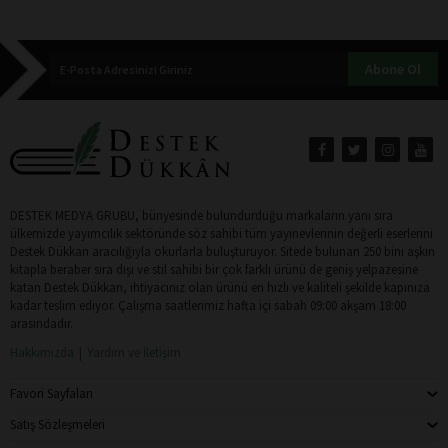
Abone Ol
DESTEK MEDYA GRUBU, bünyesinde bulundurduğu markaların yanı sıra
ülkemizde yayımcılık sektöründe söz sahibi tüm yayınevlerinin değerli eserlerini
Destek Dükkan aracılığıyla okurlarla buluşturuyor. Sitede bulunan 250 bini aşkın
kitapla beraber sıra dışı ve stil sahibi bir çok farklı ürünü de geniş yelpazesine
katan Destek Dükkan, ihtiyacınız olan ürünü en hızlı ve kaliteli şekilde kapınıza
kadar teslim ediyor. Çalışma saatlerimiz hafta içi sabah 09:00 akşam 18:00
arasındadır.
Hakkımızda
Yardım ve İletişim
Favori Sayfaları
Satış Sözleşmeleri