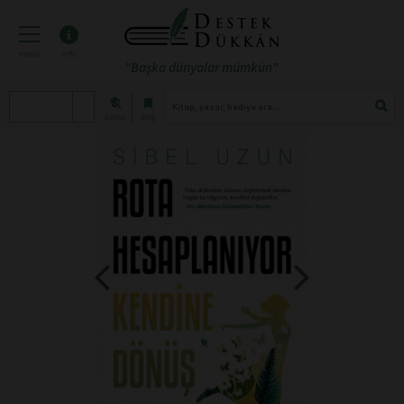
menü
info
"Başka dünyalar mümkün"
atölye
blog