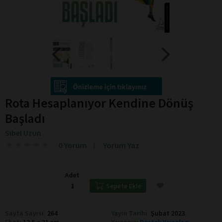
Rota Hesaplanıyor Kendine Dönüş
Başladı
Sibel Uzun
★
★
★
★
★
★
★
★
★
★
0 Yorum
Yorum Yaz
Adet
Sepete Ekle
Sayfa Sayısı:
264
Yayın Tarihi:
Şubat 2023
Ebat:
13,5 × 21 cm
Yayınevi:
Destek Yayınları