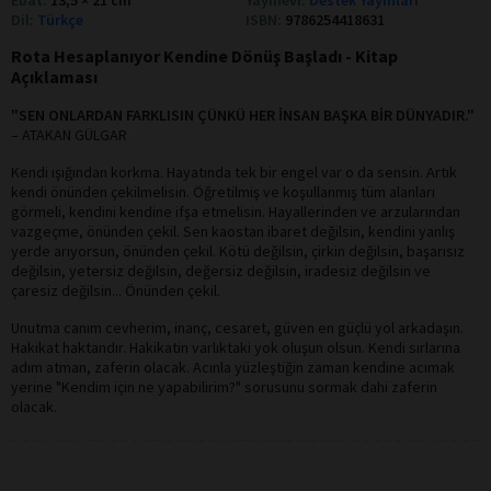
Dil:
Türkçe
ISBN:
9786254418631
Rota Hesaplanıyor Kendine Dönüş Başladı - Kitap
Açıklaması
"SEN ONLARDAN FARKLISIN ÇÜNKÜ HER İNSAN BAŞKA BİR DÜNYADIR."
– ATAKAN GÜLGAR
Kendi ışığından korkma. Hayatında tek bir engel var o da sensin. Artık
kendi önünden çekilmelisin. Öğretilmiş ve koşullanmış tüm alanları
görmeli, kendini kendine ifşa etmelisin. Hayallerinden ve arzularından
vazgeçme, önünden çekil. Sen kaostan ibaret değilsin, kendini yanlış
yerde arıyorsun, önünden çekil. Kötü değilsin, çirkin değilsin, başarısız
değilsin, yetersiz değilsin, değersiz değilsin, iradesiz değilsin ve
çaresiz değilsin... Önünden çekil.
Unutma canım cevherim, inanç, cesaret, güven en güçlü yol arkadaşın.
Hakikat haktandır. Hakikatin varlıktaki yok oluşun olsun. Kendi sırlarına
adım atman, zaferin olacak. Acınla yüzleştiğin zaman kendine acımak
yerine "Kendim için ne yapabilirim?" sorusunu sormak dahi zaferin
olacak.