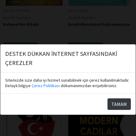
Aytunç Altındal
Ebru Uygun
Destek Yayınları
Destek Yayınları
Kehanetler Kitabı
Kendi Masalımın Kahramanıyım
Sepete Ekle
Sepete Ekle
DESTEK DÜKKAN İNTERNET SAYFASINDAKİ
ÇEREZLER
Sitemizde size daha iyi hizmet sunabilmek için çerez kullanılmaktadır.
Detaylı bilgiye
Çerez Politikası
dökumanımızdan erişebilirsiniz.
TAMAM