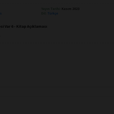
Yayın Tarihi:
Kasım 2023
ks
Dil:
Türkçe
si Var 6 - Kitap Açıklaması
.