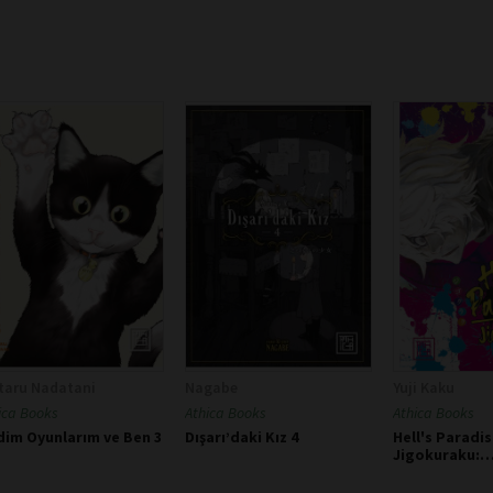
taru Nadatani
Nagabe
Yuji Kaku
ica Books
Athica Books
Athica Books
dim Oyunlarım ve Ben 3
Dışarı’daki Kız 4
Hell's Paradis
Jigokuraku:
Cehennemdeki