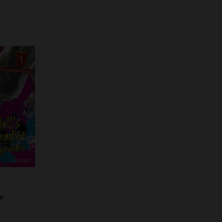
e
 Cennet 1