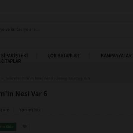
 SİPARİŞTEKİ
ÇOK SATANLAR
KAMPANYALAR
KİTAPLAR
Sekreter Kim'in Nesi Var 6 - Jeong Gueong Yun
m'in Nesi Var 6
orum
Yorum Yaz
ete Ekle