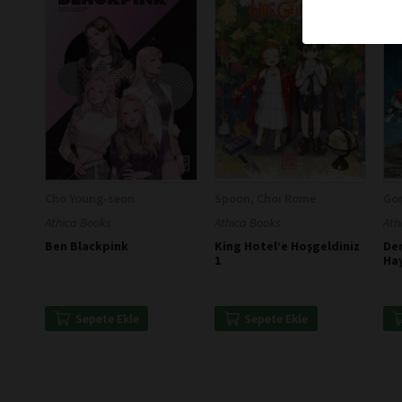
Cho Young-seon
Spoon, Choi Rome
Go
Athica Books
Athica Books
Ath
Ben Blackpink
King Hotel’e Hoşgeldiniz
Den
1
Ha
Sepete Ekle
Sepete Ekle