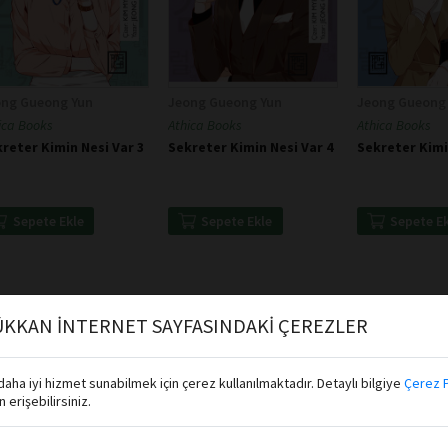
ong Gueong Yun
Jeong Gueong Yun
Jeong Gueong
ica Books
Athica Books
Athica Books
reter Kimin Nesi Var 3
Sekreter Kimin Nesi Var 4
Sekreter Kimi
Sepete Ekle
Sepete Ekle
Sepete E
KKAN İNTERNET SAYFASINDAKİ ÇEREZLER
aha iyi hizmet sunabilmek için çerez kullanılmaktadır. Detaylı bilgiye
Çerez P
erişebilirsiniz.