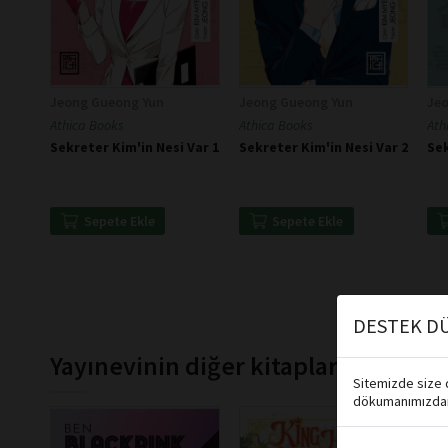
Jeong Gueong Yun
Jeong Gueong Yun
Je
Athica Books
Athica Books
Ath
Sekreter Kim'in Nesi Var 1
Sekreter Kim'in Nesi Var 2
Sek
Sepete Ekle
Sepete Ekle
DESTEK DÜ
Yayınevinin diğer kitapları
Sitemizde size d
dökumanımızdan 