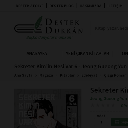
DESTEK ATÖLYE
DESTEK BLOG
HAKKIMIZDA
İLETIŞIM
"Başka dünyalar mümkün"
ANASAYFA
YENİ ÇIKAN KİTAPLAR
ÖN
Sekreter Kim'in Nesi Var 6 - Jeong Gueong Yun
Ana Sayfa
Mağaza
Kitaplar
Edebiyat
Çizgi Roman
Sekreter Ki
Jeong Gueong Yun
★
★
★
★
★
★
★
★
★
★
0 Y
Adet
Sep