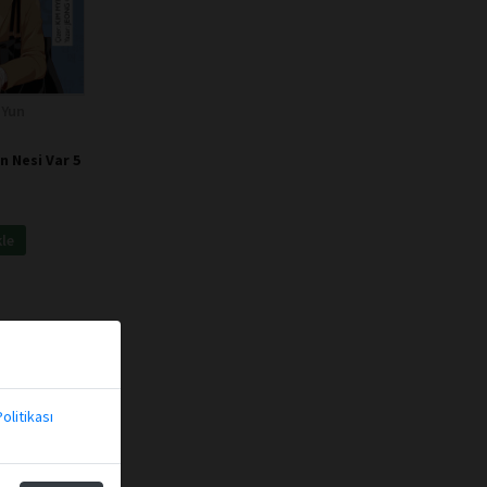
 Yun
n Nesi Var 5
kle
olitikası