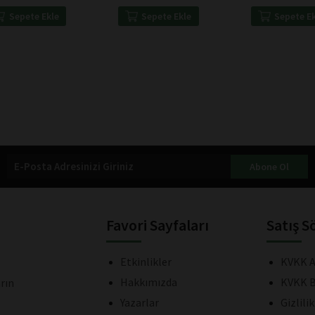
Sepete Ekle
Sepete Ekle
Sepete E
Abone Ol
Favori Sayfaları
Satış S
Etkinlikler
KVKK A
Hakkımızda
KVKK B
rın
Yazarlar
Gizlili