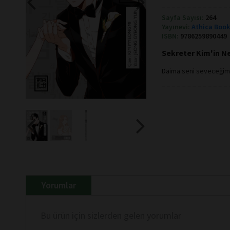
Sayfa Sayısı:
264
Yayınevi:
Athica Boo
ISBN:
9786259890449
Sekreter Kim'in Ne
Daima seni seveceğim
Yorumlar
Bu ürün için sizlerden gelen yorumlar