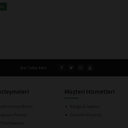
kle
Bizi Takip Edin...
özleşmeleri
Müşteri Hizmetleri
ydınlatma Metni
Kargo & İadeler
aşvuru Formu
Güvenli Alışveriş
k Politikamız