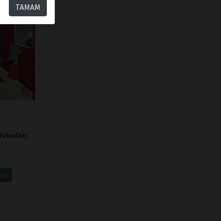
TAMAM
Yolcuları
kle