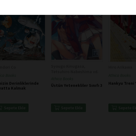
Syougo Kinugasa,
mdori Co
Hiro Arikawa
Tetsuhiro Nabeshima vd.
ica Books
Athica Books
Athica Books
izin Derinliklerinde
Hankyu Treni 
Üstün Yetenekliler Sınıfı 3
yatta Kalmak
Sepete Ekle
Sepete E
Sepete Ekle