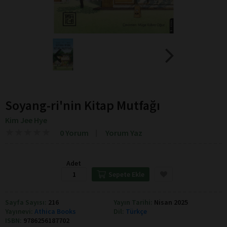
Soyang-ri'nin Kitap Mutfağı
Kim Jee Hye
★
★
★
★
★
★
★
★
★
★
0 Yorum
Yorum Yaz
Adet
Sepete Ekle
Sayfa Sayısı:
216
Yayın Tarihi:
Nisan 2025
Yayınevi:
Athica Books
Dil:
Türkçe
ISBN:
9786256187702