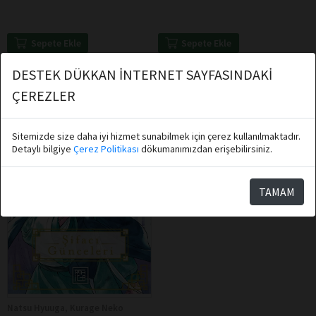
Sepete Ekle
Sepete Ekle
DESTEK DÜKKAN İNTERNET SAYFASINDAKİ
ÇEREZLER
Sitemizde size daha iyi hizmet sunabilmek için çerez kullanılmaktadır.
Detaylı bilgiye
Çerez Politikası
dökumanımızdan erişebilirsiniz.
TAMAM
Natsu Hyuuga, Kurage Neko