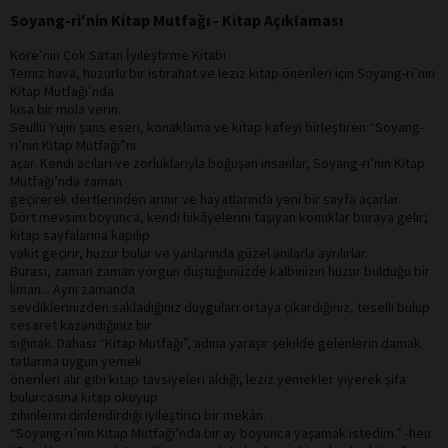
Soyang-ri'nin Kitap Mutfağı - Kitap Açıklaması
Kore’nin Çok Satan İyileştirme Kitabı
Temiz hava, huzurlu bir istirahat ve leziz kitap önerileri için Soyang-ri’nin
Kitap Mutfağı’nda
kısa bir mola verin.
Seullü Yujin şans eseri, konaklama ve kitap kafeyi birleştiren “Soyang-
ri’nin Kitap Mutfağı”nı
açar. Kendi acıları ve zorluklarıyla boğuşan insanlar, Soyang-ri’nin Kitap
Mutfağı’nda zaman
geçirerek dertlerinden arınır ve hayatlarında yeni bir sayfa açarlar.
Dört mevsim boyunca, kendi hikâyelerini taşıyan konuklar buraya gelir;
kitap sayfalarına kapılıp
vakit geçirir, huzur bulur ve yanlarında güzel anılarla ayrılırlar.
Burası, zaman zaman yorgun düştüğünüzde kalbinizin huzur bulduğu bir
liman... Aynı zamanda
sevdiklerinizden sakladığınız duyguları ortaya çıkardığınız, teselli bulup
cesaret kazandığınız bir
sığınak. Dahası “Kitap Mutfağı”, adına yaraşır şekilde gelenlerin damak
tatlarına uygun yemek
önerileri alır gibi kitap tavsiyeleri aldığı, leziz yemekler yiyerek şifa
bulurcasına kitap okuyup
zihinlerini dinlendirdiği iyileştirici bir mekân.
“Soyang-ri’nin Kitap Mutfağı’nda bir ay boyunca yaşamak istedim.” -heu