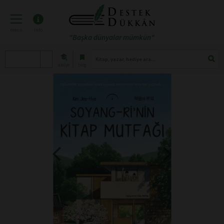
menü
info
"Başka dünyalar mümkün"
atölye
blog