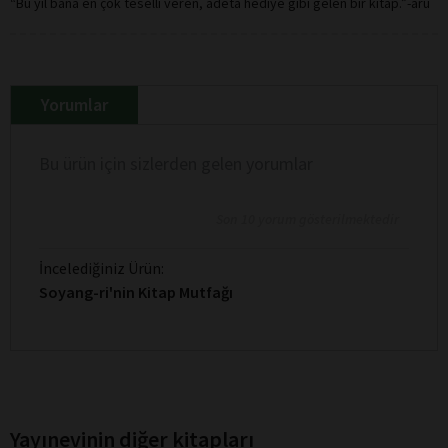
“Bu yıl bana en çok teselli veren, adeta hediye gibi gelen bir kitap.”-aru
Yorumlar
Bu ürün için sizlerden gelen yorumlar
Son 10 yorum gösterilmektedir
İncelediğiniz Ürün:
Soyang-ri'nin Kitap Mutfağı
Yayınevinin diğer kitapları