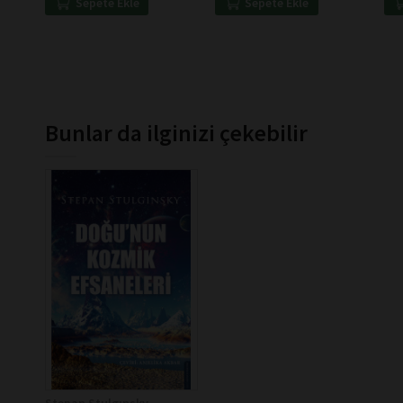
Sepete Ekle
Sepete Ekle
Bunlar da ilginizi çekebilir
Stepan Stulgınsky