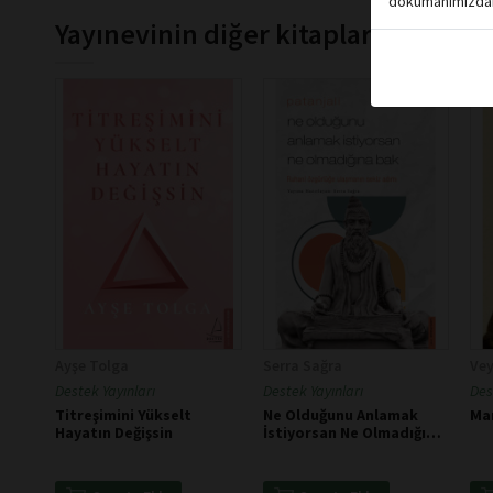
dökumanımızdan 
Yayınevinin diğer kitapları
Ayşe Tolga
Serra Sağra
Vey
Destek Yayınları
Destek Yayınları
Des
Titreşimini Yükselt
Ne Olduğunu Anlamak
Ma
Hayatın Değişsin
İstiyorsan Ne Olmadığına
Bak - Patanjali