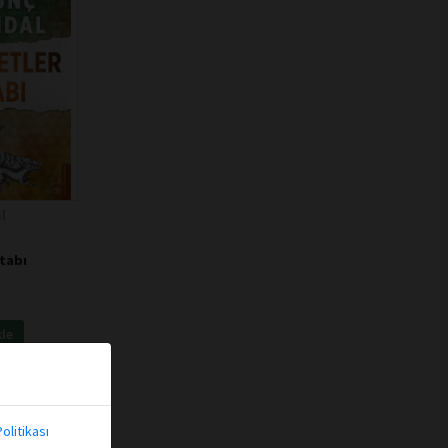
l
tabı
kle
olitikası