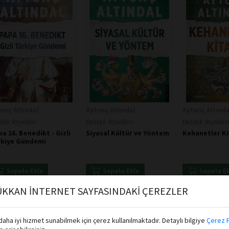
unç Altındal
Aytunç Altındal
Aytunç Altında
tek Yayınları
Destek Yayınları
Destek Yayınları
a 16. Benedikt - Gizli
Siyasal Kültür ve Yöntem
Kehanetler Ki
rkiye Gündemi
Sepete Ekle
Sepete Ekle
Sepete E
KKAN İNTERNET SAYFASINDAKİ ÇEREZLER
aha iyi hizmet sunabilmek için çerez kullanılmaktadır. Detaylı bilgiye
Çerez P