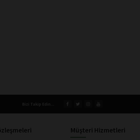
Bizi Takip Edin...
özleşmeleri
Müşteri Hizmetleri