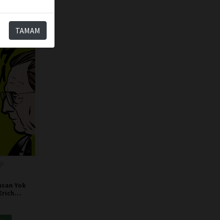
TAMAM
ji
nsan Yok
Erich