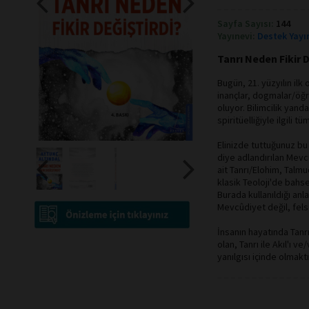
Sayfa Sayısı:
144
Yayınevi:
Destek Yayı
Tanrı Neden Fikir D
Bugün, 21. yüzyılın ilk
inançlar, dogmalar/öğre
oluyor. Bilimcilik yand
spiritüelliğiyle ilgili 
Elinizde tuttuğunuz bu k
diye adlandırılan Mevcû
ait Tanrı/Elohim, Talmu
klasik Teoloji'de bahs
Burada kullanıldığı anla
Mevcûdiyet değil, felse
İnsanın hayatında Tanr
olan, Tanrı ile Akıl'ı v
yanılgısı içinde olmaktı