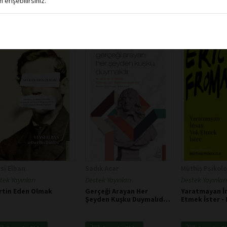
erişebilirsiniz.
si Elban
Sadık Acar
Müthiş Psikolo
tek Yayınları
Destek Yayınları
Destek Yayınları
rtin Eden Olmak
Gerçeği Arayan Her
Yaratmayan İ
Şeyden Kuşku Duymalıdır
Etmek İster - 
- Descartes
Fromm