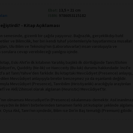
Ebat:
13,5 × 21 cm
nları
ISBN:
9786053115182
eğiştirdi? - Kitap Açıklaması
 on senesinde, gizemli bir çağda yaşıyoruz. Bağnazlık, gerçeklikdışı batıl
tiler ve Bilimcilik, her biri kendi tuhaf yöntemleriyle hayatlarımıza musallat
aşları, Ulu Bilim ve Teknoloji'nin (Laboratuvarlar) insan varoluşuyla ve
tüm sorulara cevap verebileceği yanılgısı içinde.
itap, Eski Ahit'in ilk kitabının Yaratılış başlıklı ilk dörtlüğünde Tanrı/Elohim
diyet'in, Quiddity (Ne-lik) ve Haecceity (Bu-luk) durumu hakkındadır. İncil'e
d'a ait Tanrı/Yahve'den farklıdır. Bu kitaptaki Mevcûdiyet (Presence) anlayışı,
edilen Mevcûdiyet anlayışıyla birebir benzeşmez ya da eşanlamlı değildir.
mıyla Mevcûdiyet (Presence), Tanrıbilim (Hıristiyanlık) aracılığıyla araştırılan
fî ve Aklî/Zihinsel olarak algılanan (Heuristic) Mevcûdiyet'tir.
ı'nın olmaması Mevcudiyet'in (Presence) ıskalanması demektir. Asıl inanılma
e/veya Din ile Bilim'i birbirlerinden tamamen farklı zıt kutuplar şeklinde algılam
r. Oysa Akıl, Tanrı'nın içindedir, Bilim ise Din'in Baş tematiği (Premium) gibidir.