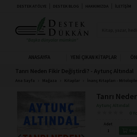
DESTEK ATÖLYE
DESTEK BLOG
HAKKIMIZDA
İLETIŞIM
"Başka dünyalar mümkün"
ANASAYFA
YENİ ÇIKAN KİTAPLAR
ÖN
Tanrı Neden Fikir Değiştirdi? - Aytunç Altındal
Ana Sayfa
Mağaza
Kitaplar
İnanç Kitapları - Mitolojile
Tanrı Neden
Aytunç Altındal
★
★
★
★
★
★
★
★
★
★
0 Y
Adet
Sep