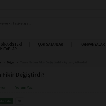
 SİPARİŞTEKİ
ÇOK SATANLAR
KAMPANYALAR
KİTAPLAR
r
Diğer
Tanrı Neden Fikir Değiştirdi? - Aytunç Altındal
 Fikir Değiştirdi?
orum
Yorum Yaz
ete Ekle