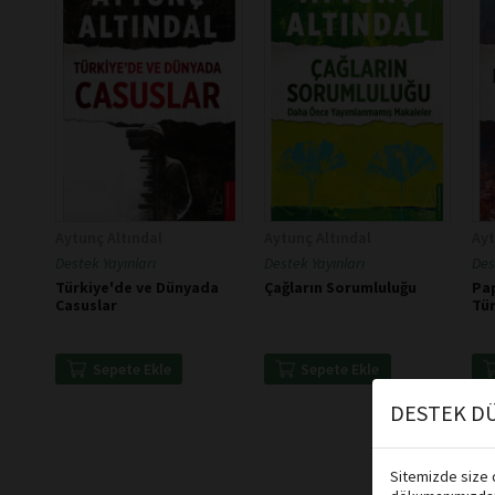
Aytunç Altındal
Aytunç Altındal
Ayt
Destek Yayınları
Destek Yayınları
Des
Türkiye'de ve Dünyada
Çağların Sorumluluğu
Pap
Casuslar
Tü
Sepete Ekle
Sepete Ekle
DESTEK DÜ
Sitemizde size d