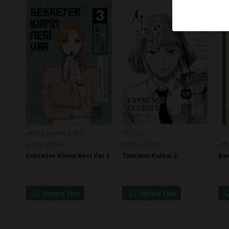
Jeong Gueong Yun
Sıu Sıu
Athica Books
Athica Books
Ath
Sekreter Kimin Nesi Var 3
Tanrının Kulesi 2
Bar
Sepete Ekle
Sepete Ekle