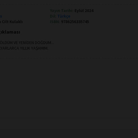
Yayın Tarihi:
Eylül 2024
ks
Dil:
Türkçe
 Cilt Kulaklı
ISBN:
9786256335745
Açıklaması
 ÖLDÜM VE YENİDEN DOĞDUM...
YARLARCA YILLIK YAŞAMIM.