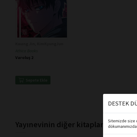
Kwang Jin, KimKyungJun
Athica Books
Varoluş 2
Sepete Ekle
DESTEK DÜ
Sitemizde size d
Yayınevinin diğer kitapları
dökumanımızdan 