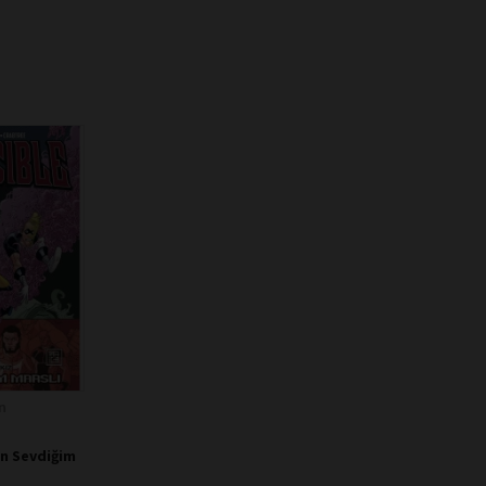
n
 En Sevdiğim