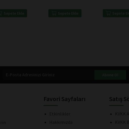
Sepete Ekle
Sepete Ekle
Sepete E
Abone Ol
Favori Sayfaları
Satış S
Etkinlikler
KVKK A
Hakkımızda
KVKK B
rın