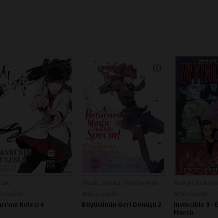
 Sıu
Wook Jak-Ga, Yoo So-Nan
Robert Kirkma
ica Books
Athica Books
Athica Books
rı’nın Kulesi 6
Büyücünün Geri Dönüşü 2
Invincible 8 -
Marslı