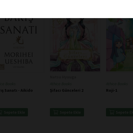
Natsu Hyuuga
ica Books
Athica Books
Athica Books
ış Sanatı - Aikido
Şifacı Günceleri 2
Roji-1
Sepete Ekle
Sepete Ekle
Sepete E