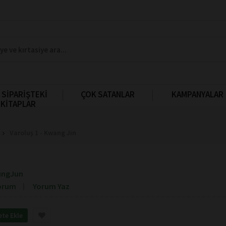
 SİPARİŞTEKİ
ÇOK SATANLAR
KAMPANYALAR
KİTAPLAR
Varoluş 1 - Kwang Jin
ungJun
orum
Yorum Yaz
ete Ekle