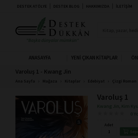
DESTEK ATÖLYE
DESTEK BLOG
HAKKIMIZDA
İLETIŞIM
"Başka dünyalar mümkün"
ANASAYFA
YENİ ÇIKAN KİTAPLAR
ÖN
Varoluş 1 - Kwang Jin
Ana Sayfa
Mağaza
Kitaplar
Edebiyat
Çizgi Roman
Varoluş 1
Kwang Jin
Kim Ky
,
★
★
★
★
★
★
★
★
★
★
0 Y
Adet
Sep