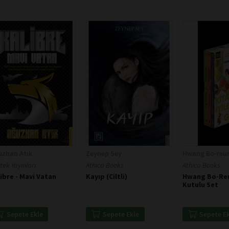
uzhan Atik
Zeynep Sey
Hwang Bo-reu
tek Yayınları
Athica Books
Athica Books
ibre - Mavi Vatan
Kayıp (Ciltli)
Hwang Bo-Reu
Kutulu Set
Sepete Ekle
Sepete Ekle
Sepete E