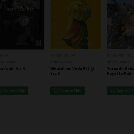
gabe
Mokumokuren
Rime, Han Hy
ica Books
Athica Books
Athica Books
arı’daki Kız 4
Hikaru’nun Veda Ettiği
Tornado Dehş
Yaz 3
Hayatta Kalm
Sepete Ekle
Sepete Ekle
Sepete E