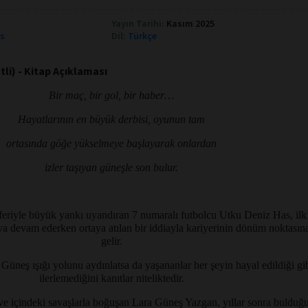
Yayın Tarihi:
Kasım 2025
ks
Dil:
Türkçe
ltli) - Kitap Açıklaması
Bir maç, bir gol, bir haber…
Hayatlarının en büyük derbisi, oyunun tam
ortasında göğe yükselmeye başlayarak onlardan
izler taşıyan güneşle son bulur.
sferiyle büyük yankı uyandıran 7 numaralı futbolcu Utku Deniz Has, ilk
a devam ederken ortaya atılan bir iddiayla kariyerinin dönüm noktasın
gelir.
Güneş ışığı yolunu aydınlatsa da yaşananlar her şeyin hayal edildiği gi
ilerlemediğini kanıtlar niteliktedir.
ve içindeki savaşlarla boğuşan Lara Güneş Yazgan, yıllar sonra bulduğ