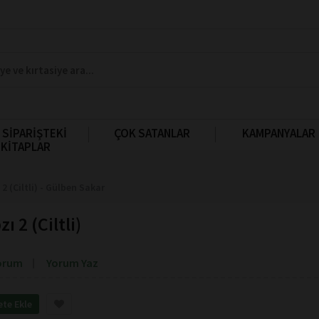
 SİPARİŞTEKİ
ÇOK SATANLAR
KAMPANYALAR
KİTAPLAR
2 (Ciltli) - Gülben Sakar
ı 2 (Ciltli)
orum
Yorum Yaz
ete Ekle