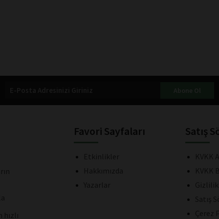
Abone Ol
Favori Sayfaları
Satış S
Etkinlikler
KVKK A
Hakkımızda
KVKK B
rın
Yazarlar
Gizlili
la
Satış 
Çerez P
 hızlı