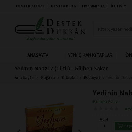
DESTEK ATÖLYE
DESTEK BLOG
HAKKIMIZDA
İLETIŞIM
"Başka dünyalar mümkün"
ANASAYFA
YENİ ÇIKAN KİTAPLAR
ÖN
Yedinin Nabzı 2 (Ciltli) - Gülben Sakar
Ana Sayfa
Mağaza
Kitaplar
Edebiyat
Yedinin Nabzı 
Yedinin Nabz
Gülben Sakar
★
★
★
★
★
★
★
★
★
★
0 Y
Adet
Sep