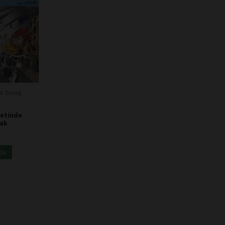
un Dong
etinde
ak
kle