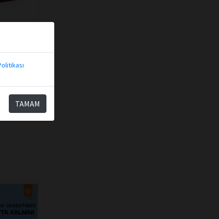
2 Ciltsiz
olitikası
kle
TAMAM