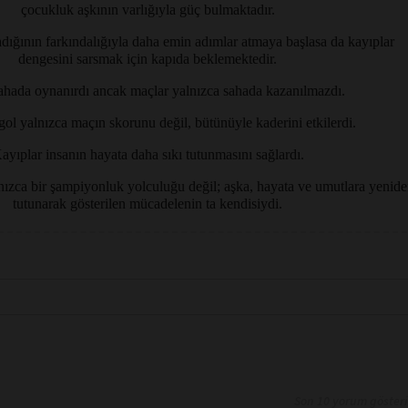
çocukluk aşkının varlığıyla güç bulmaktadır.
dığının farkındalığıyla daha emin adımlar atmaya başlasa da kayıplar
dengesini sarsmak için kapıda beklemektedir.
ahada oynanırdı ancak maçlar yalnızca sahada kazanılmazdı.
gol yalnızca maçın skorunu değil, bütünüyle kaderini etkilerdi.
ayıplar insanın hayata daha sıkı tutunmasını sağlardı.
nızca bir şampiyonluk yolculuğu değil; aşka, hayata ve umutlara yenid
tutunarak gösterilen mücadelenin ta kendisiydi.
Son 10 yorum göster