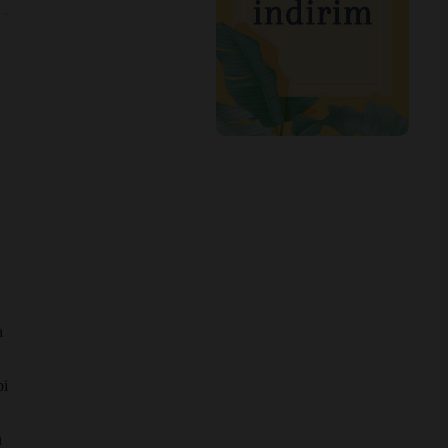
a
bi
u