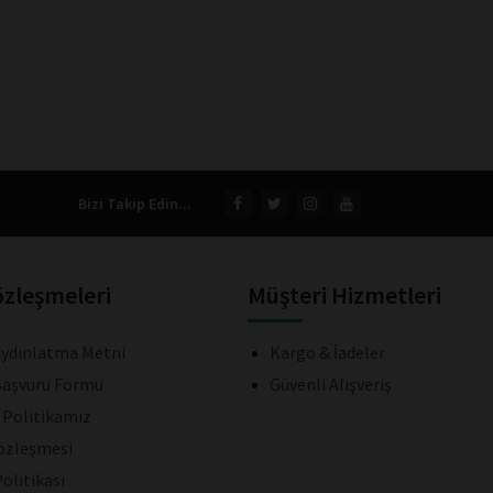
Bizi Takip Edin...
özleşmeleri
Müşteri Hizmetleri
ydınlatma Metni
Kargo & İadeler
aşvuru Formu
Güvenli Alışveriş
k Politikamız
Sözleşmesi
olitikası