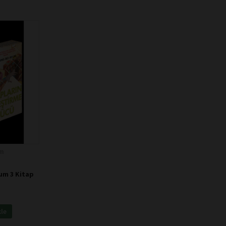
m
m 3 Kitap
kle