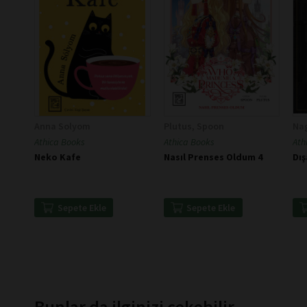
Anna Solyom
Plutus, Spoon
Na
Athica Books
Athica Books
Ath
Neko Kafe
Nasıl Prenses Oldum 4
Dış
Sepete Ekle
Sepete Ekle
Bunlar da ilginizi çekebilir