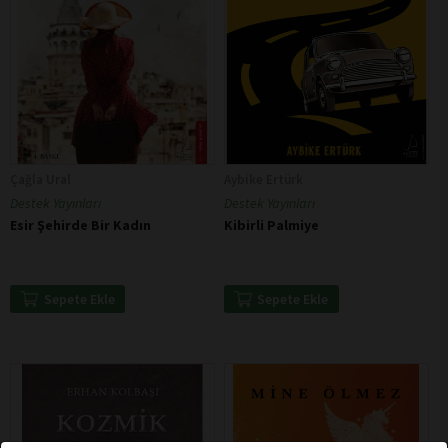
Çağla Ural
Aybike Ertürk
Destek Yayınları
Destek Yayınları
Esir Şehirde Bir Kadın
Kibirli Palmiye
Sepete Ekle
Sepete Ekle