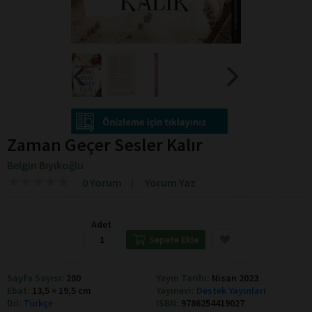
Zaman Geçer Sesler Kalır
Belgin Bıyıkoğlu
★
★
★
★
★
★
★
★
★
★
0 Yorum
Yorum Yaz
Adet
Sepete Ekle
Sayfa Sayısı:
280
Yayın Tarihi:
Nisan 2023
Ebat:
13,5 × 19,5 cm
Yayınevi:
Destek Yayınları
Dil:
Türkçe
ISBN:
9786254419027