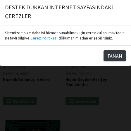
DESTEK DÜKKAN İNTERNET SAYFASINDAKİ
ÇEREZLER
Sitemizde size daha iyi hizmet sunabilmek için çerez kullanılmaktadır.
Detaylı bilgiye
Çerez Politikası
dökumanımızdan erişebilirsiniz.
TAMAM
Erhan Kolbaşı
Mine Ölmez
Destek Yayınları
Destek Yayınları
Kozmik Dokunuş In Vıtro
Hiçbir Şeyden Her Şey
Mümkündür
Sepete Ekle
Sepete Ekle