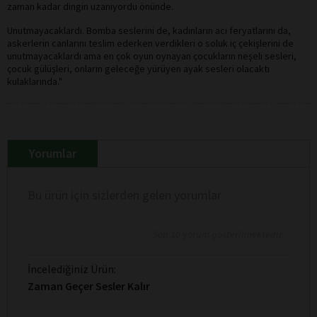
zaman kadar dingin uzanıyordu önünde.
Unutmayacaklardı. Bomba seslerini de, kadınların acı feryatlarını da
,
askerlerin canlarını teslim ederken verdikleri o soluk iç çekişlerini de
unutmayacaklardı ama en çok oyun oynayan çocukların neşeli sesleri,
çocuk gülüşleri, onların geleceğe yürüyen ayak sesleri olacaktı
kulaklarında."
Yorumlar
Bu ürün için sizlerden gelen yorumlar
Son 10 yorum gösterilmektedir
İncelediğiniz Ürün:
Zaman Geçer Sesler Kalır