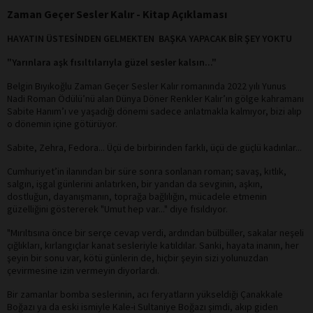
Zaman Geçer Sesler Kalır - Kitap Açıklaması
HAYATIN
ÜSTESİNDEN
GELMEKTEN
BAŞKA
YAPACAK
BİR ŞEY
YOKTU
"Yarınlara aşk fısıltılarıyla güzel sesler kalsın..."
Belgin Bıyıkoğlu Zaman Geçer Sesler Kalır romanında 2022 yılı Yunus
Nadi Roman Ödülü’nü alan Dünya Döner Renkler Kalır’ın gölge kahramanı
Sabite Hanım’ı ve yaşadığı dönemi sadece anlatmakla kalmıyor, bizi alıp
o dönemin içine götürüyor.
Sabite, Zehra, Fedora... Üçü de birbirinden farklı, üçü de güçlü kadınlar...
Cumhuriyet’in ilanından bir süre sonra sonlanan roman; savaş, kıtlık,
salgın, işgal günlerini anlatırken, bir yandan da sevginin, aşkın,
dostluğun, dayanışmanın, toprağa bağlılığın, mücadele etmenin
güzelliğini göstererek "Umut hep var..." diye fısıldıyor.
"Mırıltısına önce bir serçe cevap verdi, ardından bülbüller, sakalar neşeli
çığlıkları, kırlangıçlar kanat sesleriyle katıldılar. Sanki, hayata inanın, her
şeyin bir sonu var, kötü günlerin de, hiçbir şeyin sizi yolunuzdan
çevirmesine izin vermeyin diyorlardı.
Bir zamanlar bomba seslerinin, acı feryatların yükseldiği Çanakkale
Boğazı ya da eski ismiyle Kale-i Sultaniye Boğazı şimdi, akıp giden