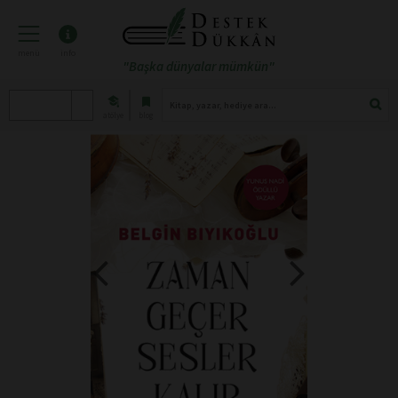
menü
info
"Başka dünyalar mümkün"
atölye
blog