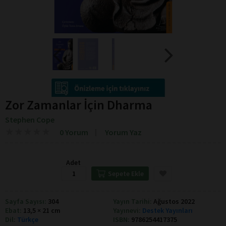
Zor Zamanlar İçin Dharma
Stephen Cope
★
★
★
★
★
★
★
★
★
★
0 Yorum
Yorum Yaz
Adet
Sepete Ekle
Sayfa Sayısı:
304
Yayın Tarihi:
Ağustos 2022
Ebat:
13,5 × 21 cm
Yayınevi:
Destek Yayınları
Dil:
Türkçe
ISBN:
9786254417375