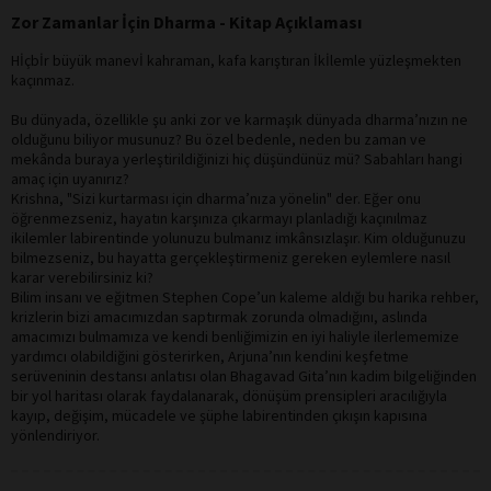
Zor Zamanlar İçin Dharma - Kitap Açıklaması
Hİçbİr büyük manevİ kahraman, kafa karıştıran İkİlemle yüzleşmekten
kaçınmaz.
Bu dünyada, özellikle şu anki zor ve karmaşık dünyada dharma’nızın ne
olduğunu biliyor musunuz? Bu özel bedenle, neden bu zaman ve
mekânda buraya yerleştirildiğinizi hiç düşündünüz mü? Sabahları hangi
amaç için uyanırız?
Krishna, "Sizi kurtarması için dharma’nıza yönelin" der. Eğer onu
öğrenmezseniz, hayatın karşınıza çıkarmayı planladığı kaçınılmaz
ikilemler labirentinde yolunuzu bulmanız imkânsızlaşır. Kim olduğunuzu
bilmezseniz, bu hayatta gerçekleştirmeniz gereken eylemlere nasıl
karar verebilirsiniz ki?
Bilim insanı ve eğitmen Stephen Cope’un kaleme aldığı bu harika rehber,
krizlerin bizi amacımızdan saptırmak zorunda olmadığını, aslında
amacımızı bulmamıza ve kendi benliğimizin en iyi haliyle ilerlememize
yardımcı olabildiğini gösterirken, Arjuna’nın kendini keşfetme
serüveninin destansı anlatısı olan Bhagavad Gita’nın kadim bilgeliğinden
bir yol haritası olarak faydalanarak, dönüşüm prensipleri aracılığıyla
kayıp, değişim, mücadele ve şüphe labirentinden çıkışın kapısına
yönlendiriyor.