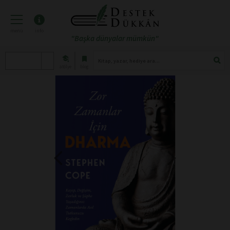
menü
info
"Başka dünyalar mümkün"
atölye
blog