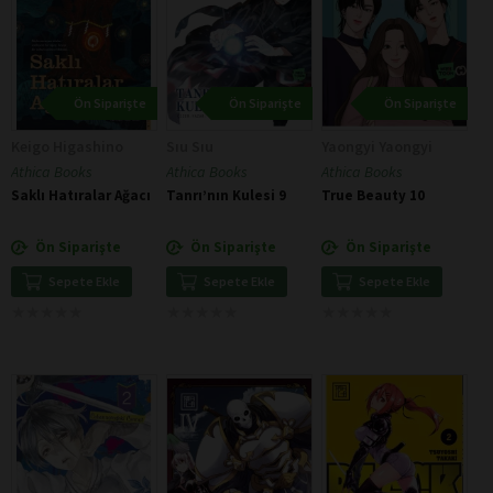
Ön Siparişte
Ön Siparişte
Ön Siparişte
Keigo Higashino
Sıu Sıu
Yaongyi Yaongyi
Athica Books
Athica Books
Athica Books
Saklı Hatıralar Ağacı
Tanrı’nın Kulesi 9
True Beauty 10
Ön Siparişte
Ön Siparişte
Ön Siparişte
Sepete Ekle
Sepete Ekle
Sepete Ekle
★
★
★
★
★
★
★
★
★
★
★
★
★
★
★
★
★
★
★
★
★
★
★
★
★
★
★
★
★
★