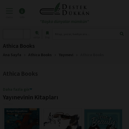
menü
info
"Başka dünyalar mümkün"
atölye
blog
Athica Books
Ana Sayfa
Athica Books
Yayınevi
Athica Books
Athica Books
Daha fazla gör
Yayınevinin Kitapları