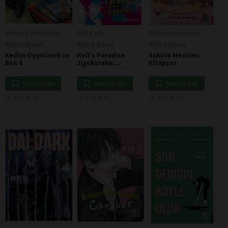
Wataru Nadatani
Yuji Kaku
Takuya Asakura
Athica Books
Athica Books
Athica Books
Kedim Oyunlarım ve
Hell's Paradise
Sakura Mevsimi
Ben 8
Jigokuraku:
Kitapçısı
Cehennemdeki
Cennet 1
Sepete Ekle
Sepete Ekle
Sepete Ekle
★
★
★
★
★
★
★
★
★
★
★
★
★
★
★
★
★
★
★
★
★
★
★
★
★
★
★
★
★
★