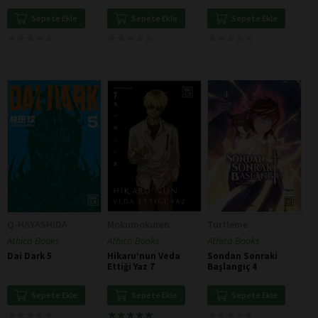
Kaçağı
Sepete Ekle
Sepete Ekle
Sepete Ekle
★
★
★
★
★
★
★
★
★
★
★
★
★
★
★
★
★
★
★
★
★
★
★
★
★
★
★
★
★
★
Q-HAYASHIDA
Mokumokuren
Turtleme
Athica Books
Athica Books
Athica Books
Dai Dark 5
Hikaru’nun Veda
Sondan Sonraki
Ettiği Yaz 7
Başlangıç 4
Sepete Ekle
Sepete Ekle
Sepete Ekle
★
★
★
★
★
★
★
★
★
★
★
★
★
★
★
★
★
★
★
★
★
★
★
★
★
★
★
★
★
★