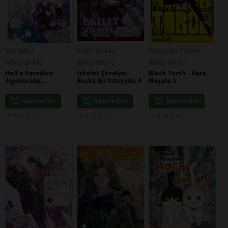
Yuji Kaku
Ennki Hakarı
Tsuyoshi Takaki
Athica Books
Athica Books
Athica Books
Hell’s Paradise
İskelet Şövalye:
Black Torch - Kara
Jigokuraku
Başka Bir Dünyada 4
Meşale 2
Cehennemdeki
Cennet 2
Sepete Ekle
Sepete Ekle
Sepete Ekle
★
★
★
★
★
★
★
★
★
★
★
★
★
★
★
★
★
★
★
★
★
★
★
★
★
★
★
★
★
★