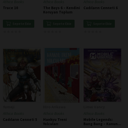
Athica Books
Athica Books
Athica Books
Trace 10
The Boys 6 – Kendini
Cadıların Cenneti 6
Koruyan Toplum
Sepete Ekle
Sepete Ekle
Sepete Ekle
★
★
★
★
★
★
★
★
★
★
★
★
★
★
★
★
★
★
★
★
★
★
★
★
★
★
★
★
★
★
Yumeji
Hiro Arikawa
Limei Vancy
Athica Books
Athica Books
Athica Books
Cadıların Cenneti 5
Hankyu Treni
Mobile Legends:
Yolcuları
Bang Bang – Kanun