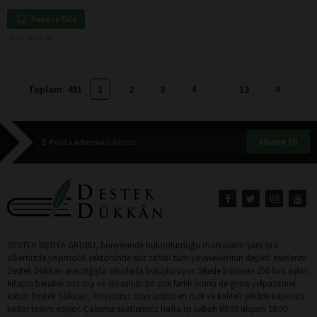
Sepete Ekle
★
★
★
★
★
★
★
★
★
★
...
Toplam: 491
1
2
3
4
13
Abone Ol
DESTEK MEDYA GRUBU, bünyesinde bulundurduğu markaların yanı sıra
ülkemizde yayımcılık sektöründe söz sahibi tüm yayınevlerinin değerli eserlerini
Destek Dükkan aracılığıyla okurlarla buluşturuyor. Sitede bulunan 250 bini aşkın
kitapla beraber sıra dışı ve stil sahibi bir çok farklı ürünü de geniş yelpazesine
katan Destek Dükkan, ihtiyacınız olan ürünü en hızlı ve kaliteli şekilde kapınıza
kadar teslim ediyor. Çalışma saatlerimiz hafta içi sabah 09:00 akşam 18:00