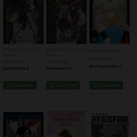
Kei Urana, Hideyoshi
Kei Urana, Hideyoshi
Hiromu Arakawa
Andou
Andou
Athica Books
Athica Books
Athica Books
Araf Şeytanları 1
Gachiakuta 8
Gachiakuta 7
Sepete Ekle
Sepete Ekle
Sepete Ekle
★
★
★
★
★
★
★
★
★
★
★
★
★
★
★
★
★
★
★
★
★
★
★
★
★
★
★
★
★
★