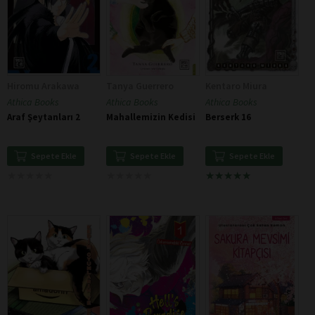
Hiromu Arakawa
Tanya Guerrero
Kentaro Miura
Athica Books
Athica Books
Athica Books
Araf Şeytanları 2
Mahallemizin Kedisi
Berserk 16
Sepete Ekle
Sepete Ekle
Sepete Ekle
★
★
★
★
★
★
★
★
★
★
★
★
★
★
★
★
★
★
★
★
★
★
★
★
★
★
★
★
★
★