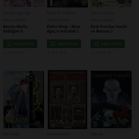
Akumi Agitogi
Nikiichi Tobita
Yuri Sonoda
Athica Books
Athica Books
Athica Books
Benim Mutlu
Elden Ring – Altın
Kedi Dostlar Hachi
Evliliğim 6
Ağaç’a Yolculuk 1
ve Maruru 1
Sepete Ekle
Sepete Ekle
Sepete Ekle
★
★
★
★
★
★
★
★
★
★
★
★
★
★
★
★
★
★
★
★
★
★
★
★
★
★
★
★
★
★
Kei Koga
Garth Ennis
Yumeji