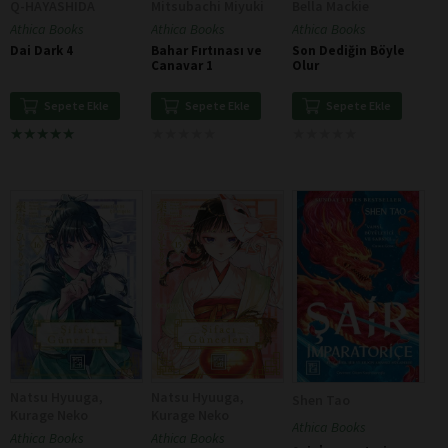
Q-HAYASHIDA
Mitsubachi Miyuki
Bella Mackie
Athica Books
Athica Books
Athica Books
Dai Dark 4
Bahar Fırtınası ve
Son Dediğin Böyle
Canavar 1
Olur
Sepete Ekle
Sepete Ekle
Sepete Ekle
★
★
★
★
★
★
★
★
★
★
★
★
★
★
★
★
★
★
★
★
★
★
★
★
★
★
★
★
★
★
Natsu Hyuuga,
Natsu Hyuuga,
Shen Tao
Kurage Neko
Kurage Neko
Athica Books
Athica Books
Athica Books