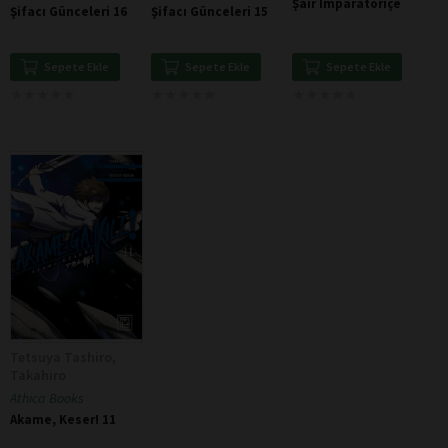
Şair İmparatoriçe
Şifacı Günceleri 16
Şifacı Günceleri 15
Sepete Ekle
Sepete Ekle
Sepete Ekle
★
★
★
★
★
★
★
★
★
★
★
★
★
★
★
★
★
★
★
★
★
★
★
★
★
★
★
★
★
★
Tetsuya Tashiro,
Takahiro
Athica Books
Akame, Keser! 11