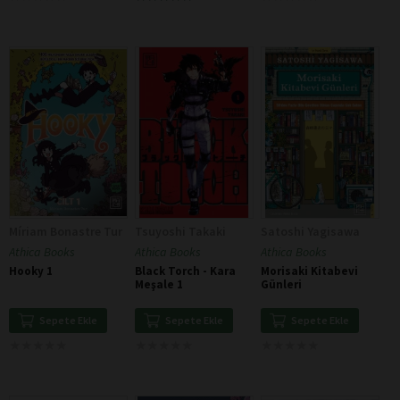
Míriam Bonastre Tur
Tsuyoshi Takaki
Satoshi Yagisawa
Athica Books
Athica Books
Athica Books
Hooky 1
Black Torch - Kara
Morisaki Kitabevi
Meşale 1
Günleri
Sepete Ekle
Sepete Ekle
Sepete Ekle
★
★
★
★
★
★
★
★
★
★
★
★
★
★
★
★
★
★
★
★
★
★
★
★
★
★
★
★
★
★