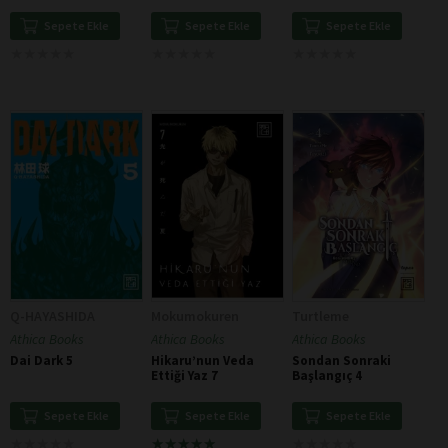
Kaçağı
Sepete Ekle
Sepete Ekle
Sepete Ekle
★
★
★
★
★
★
★
★
★
★
★
★
★
★
★
★
★
★
★
★
★
★
★
★
★
★
★
★
★
★
Q-HAYASHIDA
Mokumokuren
Turtleme
Athica Books
Athica Books
Athica Books
Dai Dark 5
Hikaru’nun Veda
Sondan Sonraki
Ettiği Yaz 7
Başlangıç 4
Sepete Ekle
Sepete Ekle
Sepete Ekle
★
★
★
★
★
★
★
★
★
★
★
★
★
★
★
★
★
★
★
★
★
★
★
★
★
★
★
★
★
★