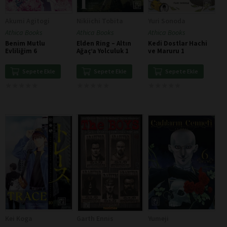
Akumi Agitogi
Nikiichi Tobita
Yuri Sonoda
Athica Books
Athica Books
Athica Books
Benim Mutlu
Elden Ring – Altın
Kedi Dostlar Hachi
Evliliğim 6
Ağaç’a Yolculuk 1
ve Maruru 1
Sepete Ekle
Sepete Ekle
Sepete Ekle
★
★
★
★
★
★
★
★
★
★
★
★
★
★
★
★
★
★
★
★
★
★
★
★
★
★
★
★
★
★
Kei Koga
Garth Ennis
Yumeji