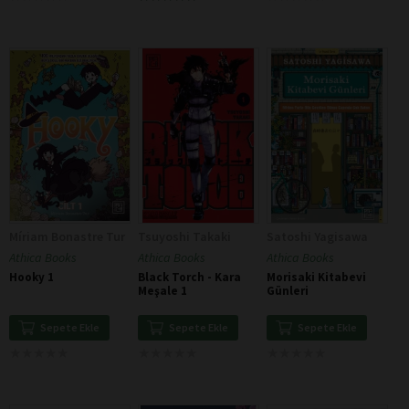
Míriam Bonastre Tur
Tsuyoshi Takaki
Satoshi Yagisawa
Athica Books
Athica Books
Athica Books
Hooky 1
Black Torch - Kara
Morisaki Kitabevi
Meşale 1
Günleri
Sepete Ekle
Sepete Ekle
Sepete Ekle
★
★
★
★
★
★
★
★
★
★
★
★
★
★
★
★
★
★
★
★
★
★
★
★
★
★
★
★
★
★