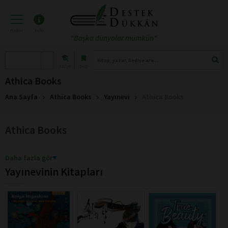
menü
info
"Başka dünyalar mümkün"
atölye
blog
Athica Books
Ana Sayfa
Athica Books
Yayınevi
Athica Books
Athica Books
Daha fazla gör
Yayınevinin Kitapları