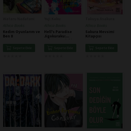
Wataru Nadatani
Yuji Kaku
Takuya Asakura
Athica Books
Athica Books
Athica Books
Kedim Oyunlarım ve
Hell's Paradise
Sakura Mevsimi
Ben 8
Jigokuraku:
Kitapçısı
Cehennemdeki
Cennet 1
Sepete Ekle
Sepete Ekle
Sepete Ekle
★
★
★
★
★
★
★
★
★
★
★
★
★
★
★
★
★
★
★
★
★
★
★
★
★
★
★
★
★
★