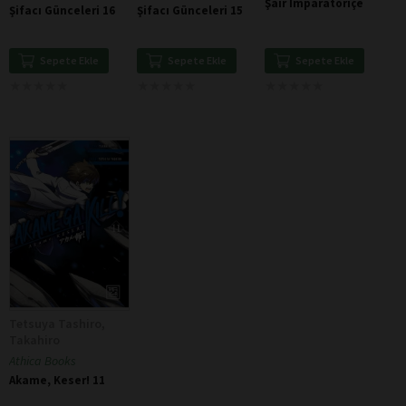
Şair İmparatoriçe
Şifacı Günceleri 16
Şifacı Günceleri 15
Sepete Ekle
Sepete Ekle
Sepete Ekle
★
★
★
★
★
★
★
★
★
★
★
★
★
★
★
★
★
★
★
★
★
★
★
★
★
★
★
★
★
★
Tetsuya Tashiro,
Takahiro
Athica Books
Akame, Keser! 11