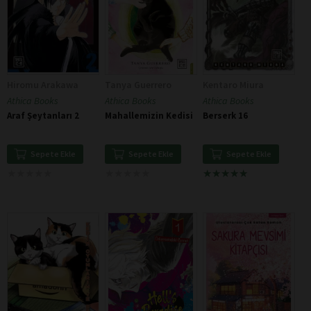
Hiromu Arakawa
Tanya Guerrero
Kentaro Miura
Athica Books
Athica Books
Athica Books
Araf Şeytanları 2
Mahallemizin Kedisi
Berserk 16
Sepete Ekle
Sepete Ekle
Sepete Ekle
★
★
★
★
★
★
★
★
★
★
★
★
★
★
★
★
★
★
★
★
★
★
★
★
★
★
★
★
★
★