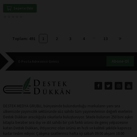
Sepete Ekle
★
★
★
★
★
★
★
★
★
★
...
Toplam: 491
1
2
3
4
13
Abone Ol
DESTEK MEDYA GRUBU, bünyesinde bulundurduğu markaların yanı sıra
ülkemizde yayımcılık sektöründe söz sahibi tüm yayınevlerinin değerli eserlerini
Destek Dükkan aracılığıyla okurlarla buluşturuyor. Sitede bulunan 250 bini aşkın
kitapla beraber sıra dışı ve stil sahibi bir çok farklı ürünü de geniş yelpazesine
katan Destek Dükkan, ihtiyacınız olan ürünü en hızlı ve kaliteli şekilde kapınıza
kadar teslim ediyor. Çalışma saatlerimiz hafta içi sabah 09:00 akşam 18:00