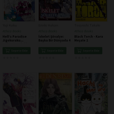
Yuji Kaku
Ennki Hakarı
Tsuyoshi Takaki
Athica Books
Athica Books
Athica Books
Hell’s Paradise
İskelet Şövalye:
Black Torch - Kara
Jigokuraku
Başka Bir Dünyada 4
Meşale 2
Cehennemdeki
Cennet 2
Sepete Ekle
Sepete Ekle
Sepete Ekle
★
★
★
★
★
★
★
★
★
★
★
★
★
★
★
★
★
★
★
★
★
★
★
★
★
★
★
★
★
★