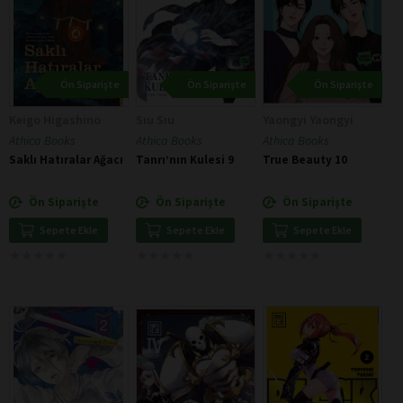
Ön Siparişte
Ön Siparişte
Ön Siparişte
Keigo Higashino
Sıu Sıu
Yaongyi Yaongyi
Athica Books
Athica Books
Athica Books
Saklı Hatıralar Ağacı
Tanrı’nın Kulesi 9
True Beauty 10
Ön Siparişte
Ön Siparişte
Ön Siparişte
Sepete Ekle
Sepete Ekle
Sepete Ekle
★
★
★
★
★
★
★
★
★
★
★
★
★
★
★
★
★
★
★
★
★
★
★
★
★
★
★
★
★
★