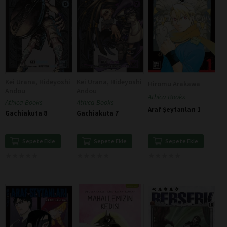
Kei Urana, Hideyoshi
Kei Urana, Hideyoshi
Hiromu Arakawa
Andou
Andou
Athica Books
Athica Books
Athica Books
Araf Şeytanları 1
Gachiakuta 8
Gachiakuta 7
Sepete Ekle
Sepete Ekle
Sepete Ekle
★
★
★
★
★
★
★
★
★
★
★
★
★
★
★
★
★
★
★
★
★
★
★
★
★
★
★
★
★
★