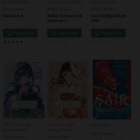
Q-HAYASHIDA
Mitsubachi Miyuki
Bella Mackie
Athica Books
Athica Books
Athica Books
Dai Dark 4
Bahar Fırtınası ve
Son Dediğin Böyle
Canavar 1
Olur
Sepete Ekle
Sepete Ekle
Sepete Ekle
★
★
★
★
★
★
★
★
★
★
★
★
★
★
★
★
★
★
★
★
★
★
★
★
★
★
★
★
★
★
Natsu Hyuuga,
Natsu Hyuuga,
Shen Tao
Kurage Neko
Kurage Neko
Athica Books
Athica Books
Athica Books