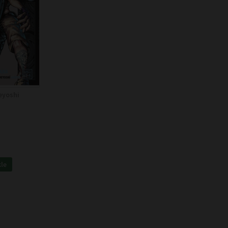
eyoshi
kle