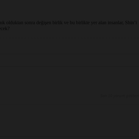
k olduktan sonra değişen birlik ve bu birlikte yer alan insanlar, Shin’i
ecek?
Son 10 yorum göster