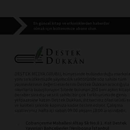
En güncel kitap ve etkinliklerden haberdar
olmak için bültenimize abone olun.
DESTEK MEDYA GRUBU, bünyesinde bulundurduğu markala
yanı sıra ülkemizde yayımcılık sektöründe söz sahibi tüm
yayınevlerinin değerli eserlerini Destek Dükkan aracılığıyla
okurlarla buluşturuyor. Sitede bulunan 250 bini aşkın kitap
beraber sıra dışı ve stil sahibi bir çok farklı ürünü de geniş
yelpazesine katan Destek Dükkan, ihtiyacınız olan ürünü en
ve kaliteli şekilde kapınıza kadar teslim ediyor. Çalışma
saatlerimiz hafta içi sabah 09:00 akşam 18:00 arasındadır.
Cobançesme Mahallesi Altay Sk No:8 1. Kat Destek
Yayınları Bahçelievler/Yenibosna İstanbul