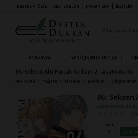
DESTEK ATÖLYE
DESTEK BLOG
HAKKIMIZDA
İLETIŞIM
"Başka dünyalar mümkün"
ANASAYFA
YENİ ÇIKAN KİTAPLAR
ÖN
86: Seksen Altı Parçalı Gelişim 2 - Asato Asato
Ana Sayfa
Mağaza
Kitaplar
Edebiyat
Çizgi Roman
86: Seksen A
Asato Asato
Takuy
,
★
★
★
★
★
★
★
★
★
★
0 Y
Adet
Sep