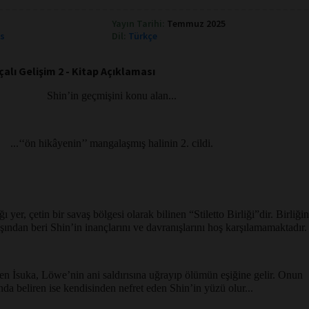
Yayın Tarihi:
Temmuz 2025
ks
Dil:
Türkçe
çalı Gelişim 2 - Kitap Açıklaması
Shin’in geçmişini konu alan...
...‘‘ön hikâyenin’’ mangalaşmış halinin 2. cildi.
 yer, çetin bir savaş bölgesi olarak bilinen “Stiletto Birliği”dir. Birliği
ından beri Shin’in inançlarını ve davranışlarını hoş karşılamamaktadır.
en İsuka, Löwe’nin ani saldırısına uğrayıp ölümün eşiğine gelir. Onun
nda beliren ise kendisinden nefret eden Shin’in yüzü olur...