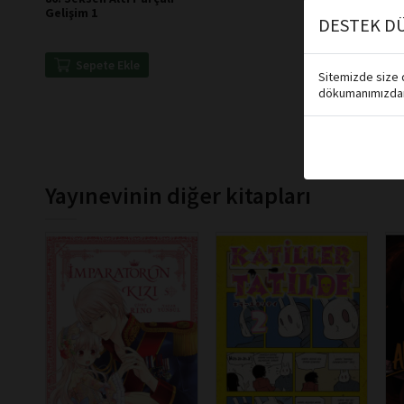
Gelişim 1
DESTEK DÜ
Sepete Ekle
Sitemizde size d
dökumanımızdan 
Yayınevinin diğer kitapları