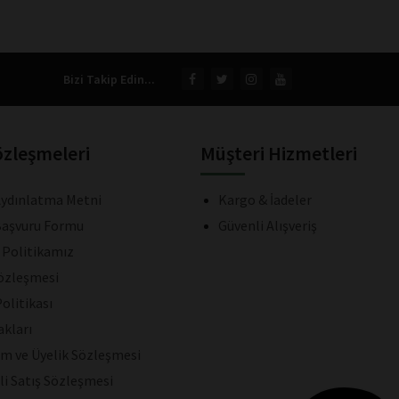
Bizi Takip Edin...
özleşmeleri
Müşteri Hizmetleri
ydınlatma Metni
Kargo & İadeler
aşvuru Formu
Güvenli Alışveriş
k Politikamız
Sözleşmesi
olitikası
akları
ım ve Üyelik Sözleşmesi
li Satış Sözleşmesi