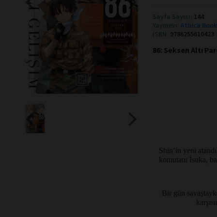
Sayfa Sayısı:
144
Yayınevi:
Athica Boo
ISBN:
9786255610423
86: Seksen Altı Par
Shin’in yeni atandığı
komutanı İsuka, baş
Bir gün savaştayk
karşısı