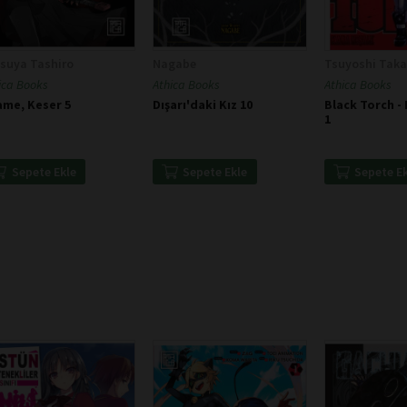
suya Tashiro
Nagabe
Tsuyoshi Taka
ica Books
Athica Books
Athica Books
ame, Keser 5
Dışarı'daki Kız 10
Black Torch -
1
Sepete Ekle
Sepete Ekle
Sepete E