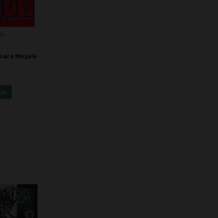
ki
 Kara Meşale
kle