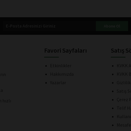
Abone Ol
Favori Sayfaları
Satış S
Etkinlikler
KVKK A
Hakkımızda
KVKK B
rın
Yazarlar
Gizlili
la
Satış 
Çerez P
 hızlı
Telif H
Kullan
Mesafe