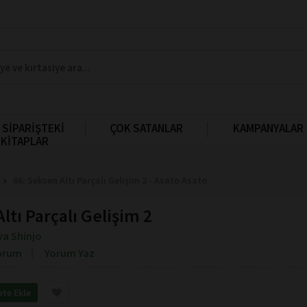
 SİPARİŞTEKİ
ÇOK SATANLAR
KAMPANYALAR
KİTAPLAR
86: Seksen Altı Parçalı Gelişim 2 - Asato Asato
ltı Parçalı Gelişim 2
a Shinjo
orum
Yorum Yaz
ete Ekle