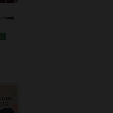
karanlığı
kle