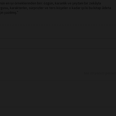
ün en iyi örneklerinden biri: özgün, karanlık ve şeytani bir zekâyla
gusu, karakterler, sürprizler ve ters köşeler o kadar iyi ki bu kitap âdeta
çin yazılmış.”
Son 10 yorum göster