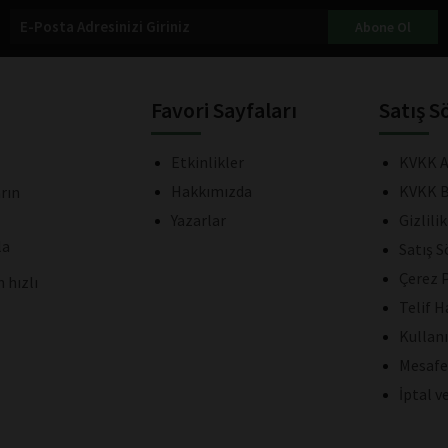
Abone Ol
Favori Sayfaları
Satış S
Etkinlikler
KVKK A
Hakkımızda
KVKK B
rın
Yazarlar
Gizlili
la
Satış 
Çerez P
 hızlı
Telif H
Kullan
Mesafe
İptal v