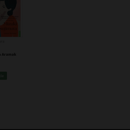
ura
a Aramak
kle