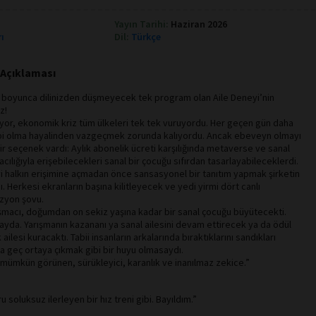
Yayın Tarihi:
Haziran 2026
rı
Dil:
Türkçe
p Açıklaması
boyunca dilinizden düşmeyecek tek program olan Aile Deneyi’nin
z!
ıyor, ekonomik kriz tüm ülkeleri tek tek vuruyordu. Her geçen gün daha
ibi olma hayalinden vazgeçmek zorunda kalıyordu. Ancak ebeveyn olmayı
bir seçenek vardı: Aylık abonelik ücreti karşılığında metaverse ve sanal
acılığıyla erişebilecekleri sanal bir çocuğu sıfırdan tasarlayabileceklerdi.
iyi halkın erişimine açmadan önce sansasyonel bir tanıtım yapmak şirketin
ı. Herkesi ekranların başına kilitleyecek ve yedi yirmi dört canlı
izyon şovu.
şmacı, doğumdan on sekiz yaşına kadar bir sanal çocuğu büyütecekti.
yda. Yarışmanın kazananı ya sanal ailesini devam ettirecek ya da ödül
ilesi kuracaktı. Tabii insanların arkalarında bıraktıklarını sandıkları
 da geç ortaya çıkmak gibi bir huyu olmasaydı.
ümkün görünen, sürükleyici, karanlık ve inanılmaz zekice.”
ru soluksuz ilerleyen bir hız treni gibi. Bayıldım.”