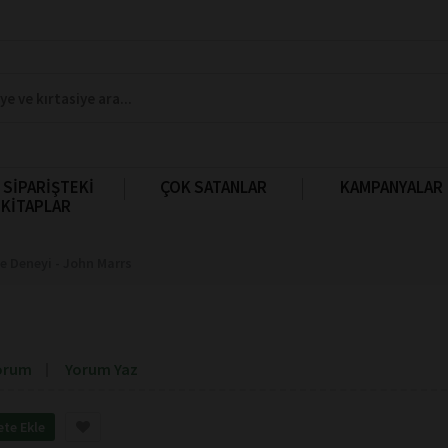
 SİPARİŞTEKİ
ÇOK SATANLAR
KAMPANYALAR
KİTAPLAR
le Deneyi - John Marrs
orum
Yorum Yaz
ete Ekle