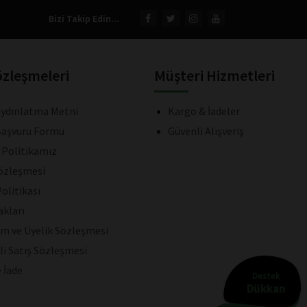
Bizi Takip Edin...
özleşmeleri
Müşteri Hizmetleri
ydınlatma Metni
Kargo & İadeler
aşvuru Formu
Güvenli Alışveriş
k Politikamız
Sözleşmesi
olitikası
akları
ım ve Üyelik Sözleşmesi
li Satış Sözleşmesi
e İade
Destek
Dükkan