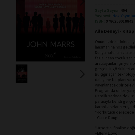
Sayfa Sayısı:
464
Yayınevi:
Nox Yayınla
ISBN:
9786259018843
Aile Deneyi - Kita
Önümüzdeki dokuz ay 
lansmanına hoş geldini
Dünya nüfusu hızla art
fazla insan çocuk sah
arzulayanlar için yeni 
gerçeklik gözlükleri ar
Bu çığır açan teknoloj
dâhiyane bir planı vard
yayınlanacak bir telev
Programda on bir yarı
Üstelik sadece dokuz a
parasıyla kendi gerçek a
karanlık sırların er ya
“Korkutucu derecede m
–Claire Douglas
“Ürpertici finaline doğ
–Ellery Lloyd