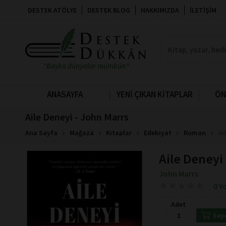
DESTEK ATÖLYE
DESTEK BLOG
HAKKIMIZDA
İLETIŞIM
"Başka dünyalar mümkün"
ANASAYFA
YENİ ÇIKAN KİTAPLAR
ÖN
Aile Deneyi - John Marrs
Ana Sayfa
Mağaza
Kitaplar
Edebiyat
Roman
Ai
Aile Deneyi
John Marrs
★
★
★
★
★
★
★
★
★
★
0 Y
Adet
Sep