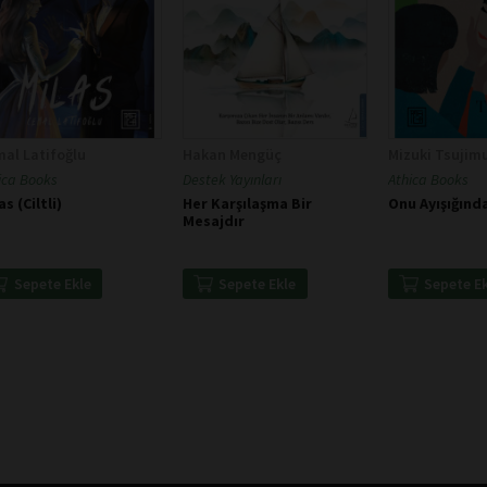
al Latifoğlu
Hakan Mengüç
Mizuki Tsujim
ica Books
Destek Yayınları
Athica Books
as (Ciltli)
Her Karşılaşma Bir
Onu Ayışığınd
Mesajdır
Sepete Ekle
Sepete Ekle
Sepete E