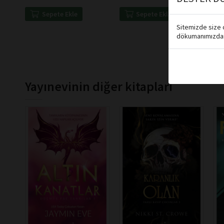
Sepete Ekle
Sepete Ekle
Sitemizde size d
dökumanımızdan 
Yayınevinin diğer kitapları