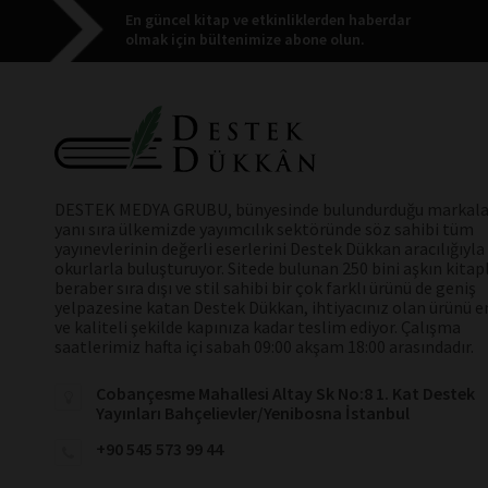
En güncel kitap ve etkinliklerden haberdar
olmak için bültenimize abone olun.
DESTEK MEDYA GRUBU, bünyesinde bulundurduğu markala
yanı sıra ülkemizde yayımcılık sektöründe söz sahibi tüm
yayınevlerinin değerli eserlerini Destek Dükkan aracılığıyla
okurlarla buluşturuyor. Sitede bulunan 250 bini aşkın kitap
beraber sıra dışı ve stil sahibi bir çok farklı ürünü de geniş
yelpazesine katan Destek Dükkan, ihtiyacınız olan ürünü en
ve kaliteli şekilde kapınıza kadar teslim ediyor. Çalışma
saatlerimiz hafta içi sabah 09:00 akşam 18:00 arasındadır.
Cobançesme Mahallesi Altay Sk No:8 1. Kat Destek
Yayınları Bahçelievler/Yenibosna İstanbul
+90 545 573 99 44