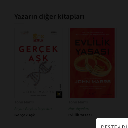
Yazarın diğer kitapları
John Marrs
John Marrs
Beyaz Baykuş Yayınları
Nox Yayınları
Gerçek Aşk
Evlilik Yasası
DESTEK DÜ