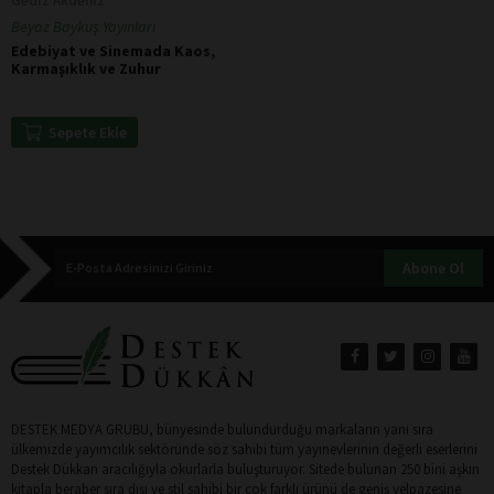
Gediz Akdeniz
Beyaz Baykuş Yayınları
Edebiyat ve Sinemada Kaos,
Karmaşıklık ve Zuhur
Sepete Ekle
Abone Ol
DESTEK MEDYA GRUBU, bünyesinde bulundurduğu markaların yanı sıra
ülkemizde yayımcılık sektöründe söz sahibi tüm yayınevlerinin değerli eserlerini
Destek Dükkan aracılığıyla okurlarla buluşturuyor. Sitede bulunan 250 bini aşkın
kitapla beraber sıra dışı ve stil sahibi bir çok farklı ürünü de geniş yelpazesine