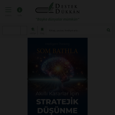
menü
info
"Başka dünyalar mümkün"
atölye
blog