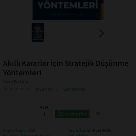
Akıllı Kararlar İçin Stratejik Düşünme
Yöntemleri
Som Bathla
★
★
★
★
★
★
★
★
★
★
0 Yorum
Yorum Yaz
Adet
Sepete Ekle
Sayfa Sayısı:
112
Yayın Tarihi:
Mart 2025
Yayınevi:
Destek Yayınları
Dil:
Türkçe