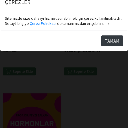
ÇEREZLER
Sitemizde size daha iyi hizmet sunabilmek için çerez kullanılmaktadır.
Detaylı bilgiye
Çerez Politikası
dökumanımızdan erişebilirsiniz.
Hüseyin Hakkı Kahveci
Hakan Mengüç
TAMAM
Destek Yayınları
Destek Yayınları
Asil Kan
Uzun İlişkilerin Sırrı
Sepete Ekle
Sepete Ekle