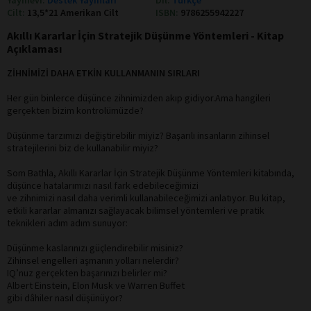
Cilt:
13,5*21 Amerikan Cilt
ISBN:
9786255942227
Akıllı Kararlar İçin Stratejik Düşünme Yöntemleri - Kitap
Açıklaması
ZİHNİMİZİ DAHA ETKİN KULLANMANIN SIRLARI
Her gün binlerce düşünce zihnimizden akıp gidiyor.Ama hangileri
gerçekten bizim kontrolümüzde?
Düşünme tarzımızı değiştirebilir miyiz? Başarılı insanların zihinsel
stratejilerini biz de kullanabilir miyiz?
Som Bathla, Akıllı Kararlar İçin Stratejik Düşünme Yöntemleri kitabında,
düşünce hatalarımızı nasıl fark edebileceğimizi
ve zihnimizi nasıl daha verimli kullanabileceğimizi anlatıyor. Bu kitap,
etkili kararlar almanızı sağlayacak bilimsel yöntemleri ve pratik
teknikleri adım adım sunuyor:
Düşünme kaslarınızı güçlendirebilir misiniz?
Zihinsel engelleri aşmanın yolları nelerdir?
IQ’nuz gerçekten başarınızı belirler mi?
Albert Einstein, Elon Musk ve Warren Buffet
gibi dâhiler nasıl düşünüyor?