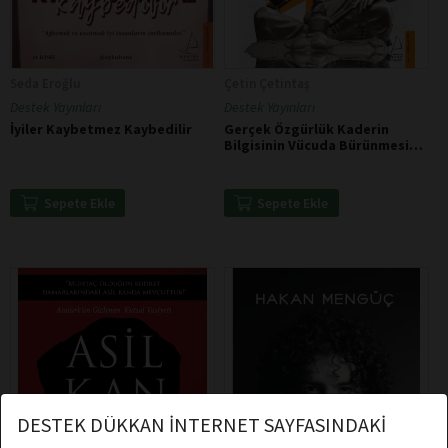
Seda Eroğlu
Çetin Çetintaş
Destek Yayınları
Destek Yayınları
İyiler Kaybetmez Kaybedilir
Gerçek Özgürlük Kaderin
Bilgisinin Vücuda Bürünmesiyle
Gelir - Kanada
Sepete Ekle
Sepete Ekle
DESTEK DÜKKAN İNTERNET SAYFASINDAKİ