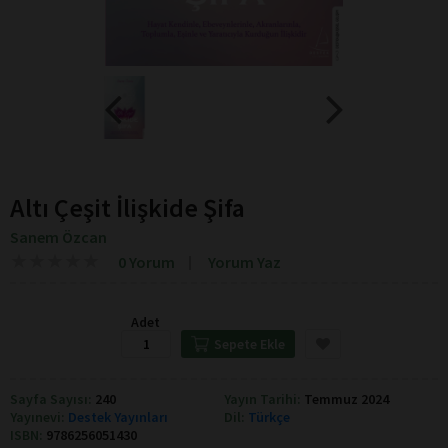
Altı Çeşit İlişkide Şifa
Sanem Özcan
★
★
★
★
★
★
★
★
★
★
0 Yorum
Yorum Yaz
Adet
Sepete Ekle
Sayfa Sayısı:
240
Yayın Tarihi:
Temmuz 2024
Yayınevi:
Destek Yayınları
Dil:
Türkçe
ISBN:
9786256051430