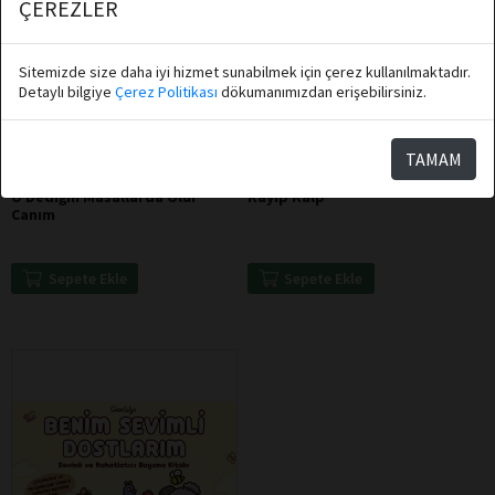
ÇEREZLER
Sitemizde size daha iyi hizmet sunabilmek için çerez kullanılmaktadır.
Detaylı bilgiye
Çerez Politikası
dökumanımızdan erişebilirsiniz.
Özgür Uysal
Ahmet Yılmaz
TAMAM
Destek Yayınları
Destek Yayınları
O Dediğin Masallarda Olur
Kayıp Kalp
Canım
Sepete Ekle
Sepete Ekle