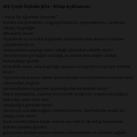
Altı Çeşit İlişkide Şifa - Kitap Açıklaması
“Hayat bir öğrenme sürecidir.”
Kendini eleştirmekten vazgeçip hatalarını, pişmanlıklarını, yaralarını,
öfkeni, kırgınlığını
affedebilir misin?
Yaşamla ilk ve en köklü bağlarının tohumlarını atan anneni ve babanı
yargılamaktan ve
suçlamaktan vazgeçip onları olduğu gibi kabul edebilir misin?
Akranlarından gördüğün zorbalığı, bu ilişkilerden aldığın yaraları,
kıskançlıkları geride
bırakabilir misin, onlarla girdiğin amaçsız ve yıpratıcı yarışı terk edebilir
misin?
Toplumun bir parçası olmak için kendinden evvel ötekileri memnun etme
çabasından, başkası
için kendinden vazgeçme alışkanlığından kurtulabilir misin?
Hayat arkadaşınla, yaşamın en kıymetli ve öğretici yolunu yürüdüğünü
fark edip, onun sana seni
aynaladığını görebilir misin?
Yaratıcıyla arandaki bağları yeniden kurmayı, tüm kalbinle onunla bir
olmayı ister misin?
İnsan kendini bilene kadar aslında neyi bilir ki? Bu kitap hayatındaki
ilişkileri yeniden gözden
geçirmene destek olurken ilişkileri iyileştirmenin ve yeniden sağlıkla