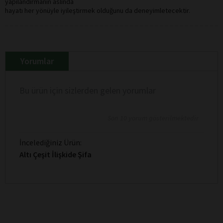
yapılandırmanın aslında
hayatı her yönüyle iyileştirmek olduğunu da deneyimletecektir.
Yorumlar
Bu ürün için sizlerden gelen yorumlar
Son 10 yorum gösterilmektedir
İncelediğiniz Ürün:
Altı Çeşit İlişkide Şifa