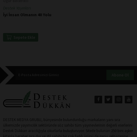
Uğur Becerikli
Destek Yayınları
İyi İnsan Olmanın 40 Yolu
Sepete Ekle
Abone Ol
DESTEK MEDYA GRUBU, bünyesinde bulundurduğu markaların yanı sıra
ülkemizde yayımcılık sektöründe söz sahibi tüm yayınevlerinin değerli eserlerini
Destek Dükkan aracılığıyla okurlarla buluşturuyor. Sitede bulunan 250 bini aşkın
kitapla beraber sıra dışı ve stil sahibi bir çok farklı ürünü de geniş yelpazesine