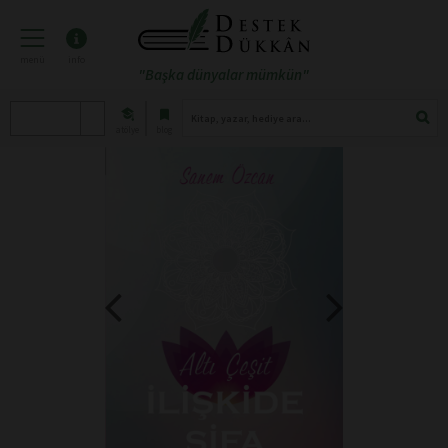
menü
info
"Başka dünyalar mümkün"
atölye
blog