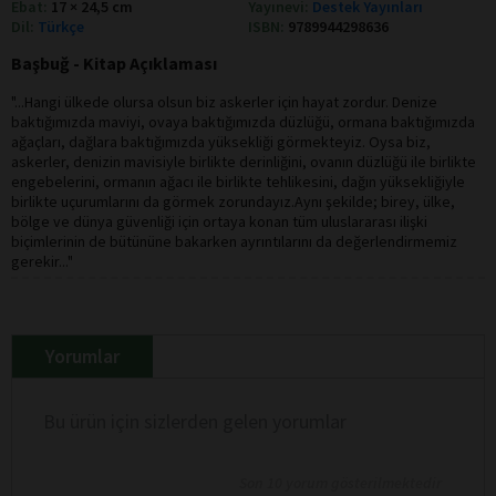
Ebat:
17 × 24,5 cm
Yayınevi:
Destek Yayınları
Dil:
Türkçe
ISBN:
9789944298636
Başbuğ - Kitap Açıklaması
"...Hangi ülkede olursa olsun biz askerler için hayat zordur. Denize
baktığımızda maviyi, ovaya baktığımızda düzlüğü, ormana baktığımızda
ağaçları, dağlara baktığımızda yüksekliği görmekteyiz. Oysa biz,
askerler, denizin mavisiyle birlikte derinliğini, ovanın düzlüğü ile birlikte
engebelerini, ormanın ağacı ile birlikte tehlikesini, dağın yüksekliğiyle
birlikte uçurumlarını da görmek zorundayız.Aynı şekilde; birey, ülke,
bölge ve dünya güvenliği için ortaya konan tüm uluslararası ilişki
biçimlerinin de bütününe bakarken ayrıntılarını da değerlendirmemiz
gerekir..."
Yorumlar
Bu ürün için sizlerden gelen yorumlar
Son 10 yorum gösterilmektedir