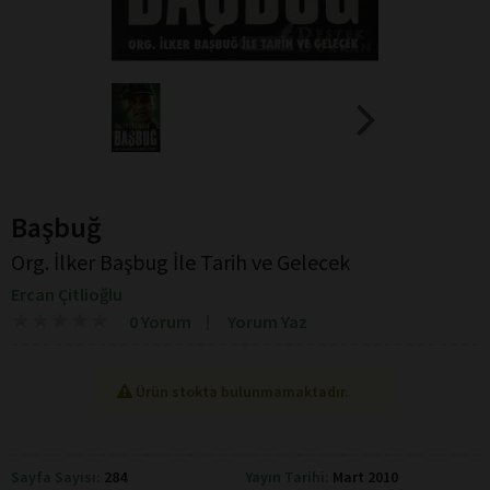
Başbuğ
Org. İlker Başbug İle Tarih ve Gelecek
Ercan Çitlioğlu
★
★
★
★
★
★
★
★
★
★
0 Yorum
Yorum Yaz
Ürün stokta bulunmamaktadır.
Sayfa Sayısı:
284
Yayın Tarihi:
Mart 2010