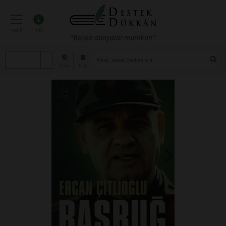
menü
info
"Başka dünyalar mümkün"
atölye
blog