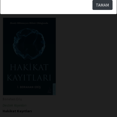
Sepete Ekle
Sepete Ekle
TAMAM
Borahan Eriş
Destek Yayınları
Hakikat Kayıtları