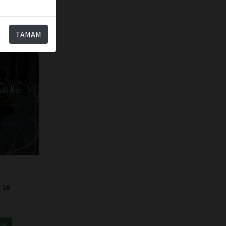
TAMAM
z 10
kle