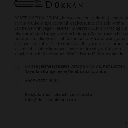
DESTEK MEDYA GRUBU, bünyesinde bulundurduğu markala
yanı sıra ülkemizde yayımcılık sektöründe söz sahibi tüm
yayınevlerinin değerli eserlerini Destek Dükkan aracılığıyla
okurlarla buluşturuyor. Sitede bulunan 250 bini aşkın kitap
beraber sıra dışı ve stil sahibi bir çok farklı ürünü de geniş
yelpazesine katan Destek Dükkan, ihtiyacınız olan ürünü en
ve kaliteli şekilde kapınıza kadar teslim ediyor. Çalışma
saatlerimiz hafta içi sabah 09:00 akşam 18:00 arasındadır.
Cobançesme Mahallesi Altay Sk No:8 1. Kat Destek
Yayınları Bahçelievler/Yenibosna İstanbul
+90 545 573 99 44
Dosyalarınızı iletmek için e-posta:
info@destekdukkan.com
D