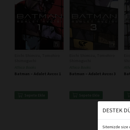
Eiichi Shimizu, Tomohiro
Eiichi Shimizu, Tomohiro
Eii
Shimoguchi
Shimoguchi
Sh
Athica Books
Athica Books
Ath
Batman – Adalet Avcısı 1
Batman – Adalet Avcısı 3
Bat
Sepete Ekle
Sepete Ekle
DESTEK DÜ
Sitemizde size d