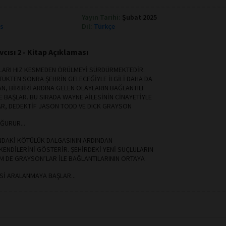
Yayın Tarihi:
Şubat 2025
ks
Dil:
Türkçe
cısı 2 - Kitap Açıklaması
LARI HIZ KESMEDEN ÖRÜLMEYİ SÜRDÜRMEKTEDİR.
ÜKTEN SONRA ŞEHRİN GELECEĞİYLE İLGİLİ DAHA DA
, BİRBİRİ ARDINA GELEN OLAYLARIN BAĞLANTILI
BAŞLAR. BU SIRADA WAYNE AİLESİNİN CİNAYETİYLE
LAR, DEDEKTİF JASON TODD VE DICK GRAYSON
ĞURUR...
NDAKİ KÖTÜLÜK DALGASININ ARDINDAN
ENDİLERİNİ GÖSTERİR. ŞEHİRDEKİ YENİ SUÇLULARIN
EM DE GRAYSON’LAR İLE BAĞLANTILARININ ORTAYA
Sİ ARALANMAYA BAŞLAR...