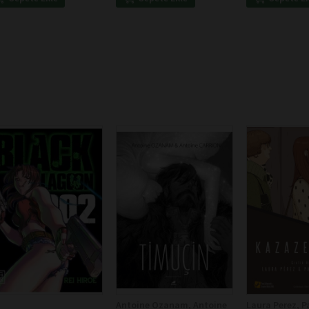
Antoine Ozanam, Antoine
Laura Perez, P