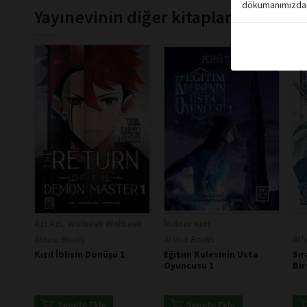
dökumanımızdan 
Yayınevinin diğer kitapları
Azi Azi, Wolbaek Wolbaek
İndoor Kim
Athica Books
Athica Books
Ath
Kızıl İblisin Dönüşü 1
Eğitim Kulesinin Usta
Sır
Oyuncusu 1
Bir
Sepete Ekle
Sepete Ekle