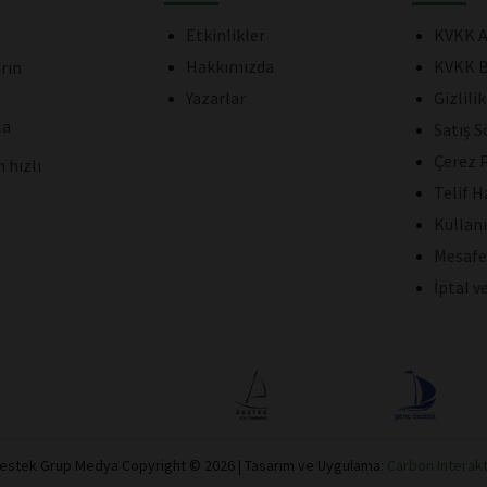
Etkinlikler
KVKK A
Hakkımızda
KVKK B
rın
Yazarlar
Gizlili
la
Satış 
Çerez P
 hızlı
Telif H
Kullan
Mesafe
İptal v
estek Grup Medya Copyright © 2026 | Tasarım ve Uygulama:
Carbon Interakt