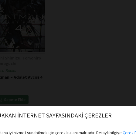
chi Shimizu, Tomohiro
imoguchi
ica Books
man – Adalet Avcısı 4
Sepete Ekle
KKAN İNTERNET SAYFASINDAKİ ÇEREZLER
aha iyi hizmet sunabilmek için çerez kullanılmaktadır. Detaylı bilgiye
Çerez P