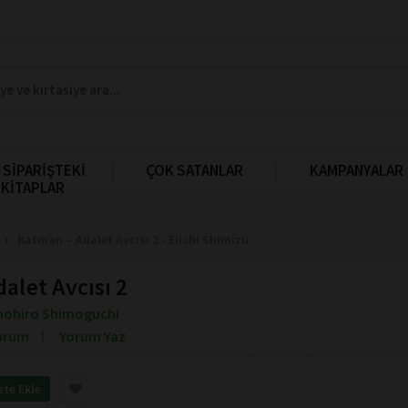
 SİPARİŞTEKİ
ÇOK SATANLAR
KAMPANYALAR
KİTAPLAR
Batman – Adalet Avcısı 2 - Eiichi Shimizu
alet Avcısı 2
ohiro Shimoguchi
orum
Yorum Yaz
ete Ekle