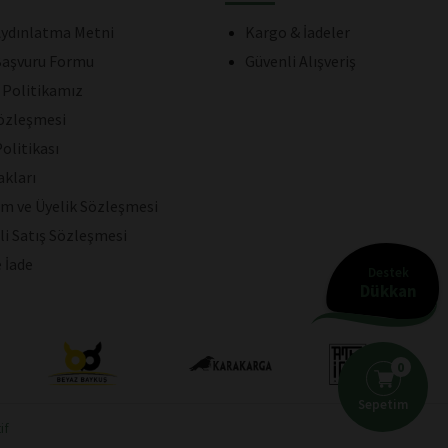
ydınlatma Metni
Kargo & İadeler
aşvuru Formu
Güvenli Alışveriş
k Politikamız
Sözleşmesi
olitikası
akları
ım ve Üyelik Sözleşmesi
li Satış Sözleşmesi
e İade
Destek
Dükkan
0
Sepetim
if