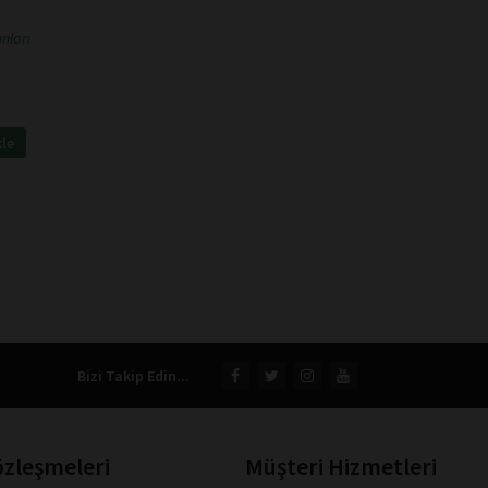
nları
kle
Bizi Takip Edin...
özleşmeleri
Müşteri Hizmetleri