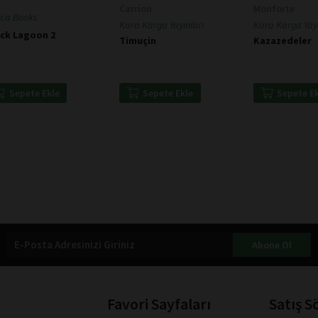
Carrion
Monforte
ica Books
Kara Karga Yayınları
Kara Karga Yayı
ack Lagoon 2
Timuçin
Kazazedeler
Sepete Ekle
Sepete Ekle
Sepete E
Abone Ol
Favori Sayfaları
Satış S