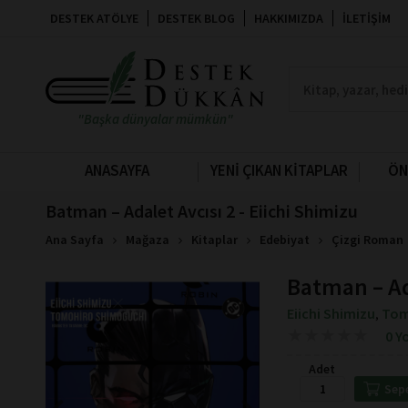
DESTEK ATÖLYE
DESTEK BLOG
HAKKIMIZDA
İLETIŞIM
"Başka dünyalar mümkün"
ANASAYFA
YENİ ÇIKAN KİTAPLAR
ÖN
Batman – Adalet Avcısı 2 - Eiichi Shimizu
Ana Sayfa
Mağaza
Kitaplar
Edebiyat
Çizgi Roman
Batman – Ad
Eiichi Shimizu
Tom
,
★
★
★
★
★
★
★
★
★
★
0 Y
Adet
Sep