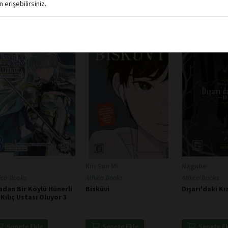
erişebilirsiniz.
Kin Sun Mi
Nagabe
ica Books
Athica Books
Athica Books
adan Bir Köylü Hünerli
Bisküvi
Dışarı'daki Kı
 Kılıç Ustası Oluyor 3
Sepete Ekle
Sepete Ekle
Sepete E