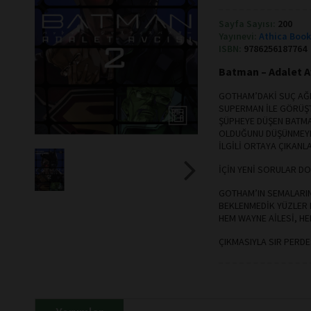
Sayfa Sayısı:
200
Yayınevi:
Athica Boo
ISBN:
9786256187764
Batman – Adalet Av
GOTHAM’DAKİ SUÇ AĞ
SUPERMAN İLE GÖRÜŞT
ŞÜPHEYE DÜŞEN BATMAN
OLDUĞUNU DÜŞÜNMEYE 
İLGİLİ ORTAYA ÇIKAN
İÇİN YENİ SORULAR DO
GOTHAM’IN SEMALARI
BEKLENMEDİK YÜZLER K
HEM WAYNE AİLESİ, H
ÇIKMASIYLA SIR PERDE