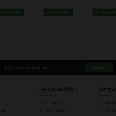
Sepete Ekle
Sepete Ekle
Sepete E
Abone Ol
Favori Sayfaları
Satış S
Etkinlikler
KVKK A
Hakkımızda
KVKK B
rın