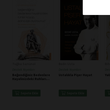
Tuğba Sarıünal
Bedri Usta
Bih
Destek Yayınları
Destek Yayınları
Des
Beğendiğiniz Bedenlere
Ustalıkla Pişer Hayat
Yal
Hayalinizdeki Ruhları
Koyup Adına Aşk
Diyorsunuz -
Shakespeare
Sepete Ekle
Sepete Ekle