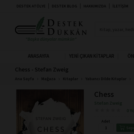
DESTEK ATÖLYE
DESTEK BLOG
HAKKIMIZDA
İLETIŞIM
"Başka dünyalar mümkün"
ANASAYFA
YENİ ÇIKAN KİTAPLAR
ÖN
Chess - Stefan Zweig
Ana Sayfa
Mağaza
Kitaplar
Yabancı Dilde Kitaplar
Chess
Stefan Zweig
★
★
★
★
★
★
★
★
★
★
0 Y
Adet
Sep