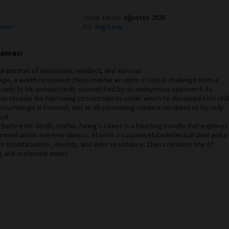
Yayın Tarihi:
Ağustos 2025
nları
Dil:
İngilizce
klaması
l portrait of obsession, intellect, and survival.
yage, a world-renowned chess master accepts a casual challenge from a
only to be unexpectedly outmatched by an anonymous opponent. As
man reveals the harrowing circumstances under which he developed his skill
psychological torment, and an all-consuming reliance on chess as his only
val.
ly before his death, Stefan Zweig’s Chess is a haunting novella that explores
n mind under extreme duress. At once a suspenseful intellectual duel and a
 totalitarianism, identity, and inner resistance, Chess remains one of
g and acclaimed works.