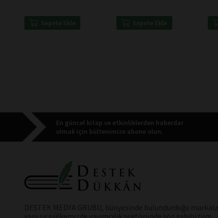
Happiness, But Also With
Useful Work And Success
Sepete Ekle
Sepete Ekle
En güncel kitap ve etkinliklerden haberdar
olmak için bültenimize abone olun.
DESTEK MEDYA GRUBU, bünyesinde bulundurduğu markala
yanı sıra ülkemizde yayımcılık sektöründe söz sahibi tüm