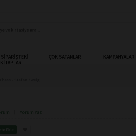
 SİPARİŞTEKİ
ÇOK SATANLAR
KAMPANYALAR
KİTAPLAR
Chess - Stefan Zweig
orum
Yorum Yaz
ete Ekle