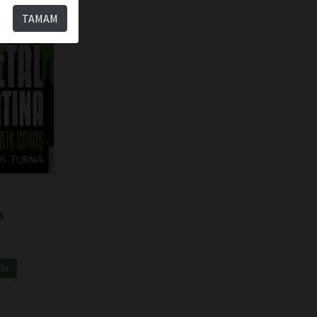
TAMAM
5
kle