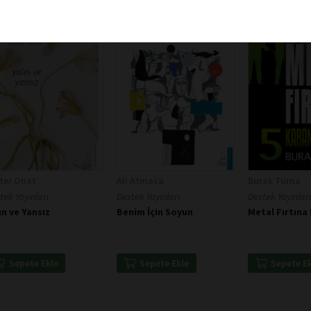
ter Onat
Ali Atmaca
Burak Turna
tek Yayınları
Destek Yayınları
Destek Yayınları
ın ve Yansız
Benim İçin Soyun
Metal Fırtına 
Sepete Ekle
Sepete Ekle
Sepete E