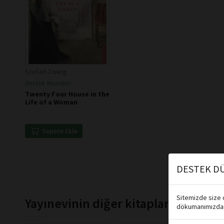
Stefan Zweig
Destek Yayınları
Twenty Four House in the
Life of a Woman
Sepete Ekle
DESTEK DÜ
Sitemizde size d
Yayınevinin diğer kitapları
dökumanımızdan 