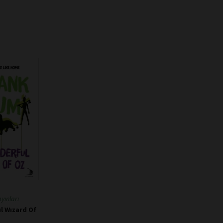
yınları
l Wızard Of