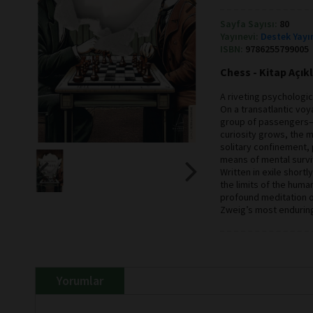
Sayfa Sayısı:
80
Yayınevi:
Destek Yayı
ISBN:
9786255799005
Chess - Kitap Açı
A riveting psychologica
On a transatlantic vo
group of passengers—
curiosity grows, the 
solitary confinement, 
means of mental survi
Written in exile short
the limits of the huma
profound meditation on
Zweig’s most endurin
Yorumlar