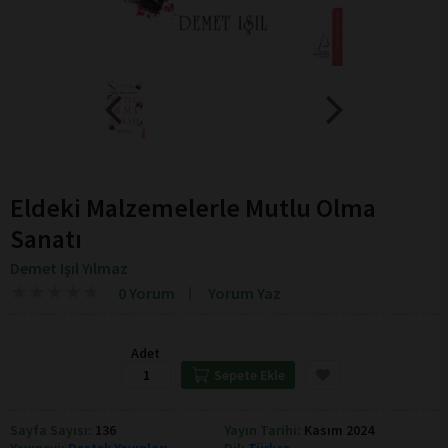
Eldeki Malzemelerle Mutlu Olma
Sanatı
Demet Işıl Yılmaz
★
★
★
★
★
★
★
★
★
★
0 Yorum
Yorum Yaz
Adet
Sepete Ekle
Sayfa Sayısı:
136
Yayın Tarihi:
Kasım 2024
Yayınevi:
Destek Yayınları
Dil:
Türkçe