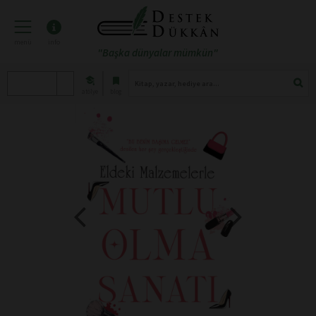
menü
info
"Başka dünyalar mümkün"
atölye
blog