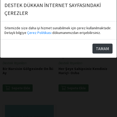
DESTEK DÜKKAN İNTERNET SAYFASINDAKİ
ÇEREZLER
Sitemizde size daha iyi hizmet sunabilmek için çerez kullanılmaktadır.
Detaylı bilgiye
Çerez Politikası
dökumanımızdan erişebilirsiniz.
TAMAM
Fikret Yıldırım
Tuğba Sarıünal
Destek Yayınları
Destek Yayınları
Bir Narsisin Gölgesinde On İki
Her Şeye Sahipsiniz Kendiniz
Ay
Hariç!- Osho
Sepete Ekle
Sepete Ekle