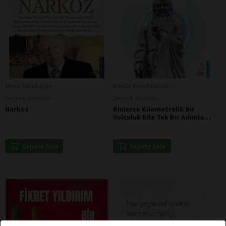
Mete Gündoğan
Melda Kosif Kamhi
Destek Yayınları
Destek Yayınları
Narkoz
Binlerce Kilometrelik Bir
Yolculuk Bile Tek Bir Adımla
Başlar - Lao Tzu
Sepete Ekle
Sepete Ekle