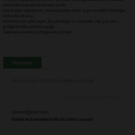
elinizdeki malzemelerle nasıl mutlu
olunacağını öğrenecek, başınıza gelen hiçbir şeyin tesadüf olmadığını
fark edeceksiniz.
Kendinize bir iyilik yapın, bu yolculuğa siz de katılın. Her şey ters
gittiğinde bile yeniden ayağa
kalkmanın mümkün olduğunu keşfedin!
Yorumlar
Bu ürün için sizlerden gelen yorumlar
Son 10 yorum gösterilmektedir
İncelediğiniz Ürün:
Eldeki Malzemelerle Mutlu Olma Sanatı