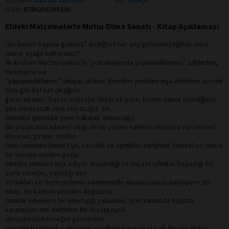
ISBN:
9786256209336
Eldeki Malzemelerle Mutlu Olma Sanatı - Kitap Açıklaması
“Bu benim başıma gelmez” dediğiniz her şey gerçekleştiğinde nasıl
tekrar ayağa kalkarsınız?
İlk kitabım Mecburiyetsiz’e “yolculuğumda yapabildiklerimi” sığdırdım,
bu kitapta ise
“yapamadıklarımı” okuyacaksınız. Kendimi yeniden inşa ederken aynı bir
bina gibi kat kat çıktığımı
göreceksiniz, bazen molozlar düşecek yere, bazen dekor istediğimiz
gibi olmayacak ama oturacağız. En
önemlisi güzel bir yere bakarak oturacağız.
Bir yaşam mücadelesi değil de bir yaşam kalitesi okumaya var mısınız?
Buyurun, girişler soldan.
Ünlü fenomen Demet Işıl, hastalık ve ayrılıklar eşliğinde fiziksel ve ruhsal
bir savaşın içinden geçip
kendini yeniden inşa ediyor. Boşandığı ve hayata sıfırdan başladığı bu
zorlu süreçte, yaşadığı tüm
zorlukları ve deneyimlerini samimiyetle okuyucusuyla paylaşıyor. Bu
kitap, bir kadının yeniden doğuşuna
tanıklık edenlere bir umut ışığı yakarken, aynı zamanda hayatta
karşılaşılan her darbenin bir fırsata nasıl
dönüştürülebileceğini gösteriyor.
Yeniden başlamak isteyenler için ilham kaynağı olacak bu yolculukta,