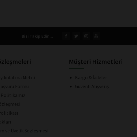
Bizi Takip Edin...
özleşmeleri
Müşteri Hizmetleri
ydınlatma Metni
Kargo & İadeler
aşvuru Formu
Güvenli Alışveriş
k Politikamız
Sözleşmesi
olitikası
akları
ım ve Üyelik Sözleşmesi