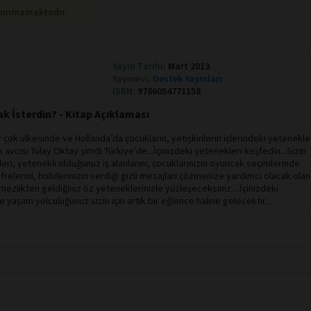
lunmamaktadır.
Yayın Tarihi:
Mart 2013
Yayınevi:
Destek Yayınları
ISBN:
9786054771158
 İsterdin? - Kitap Açıklaması
r çok ülkesinde ve Hollanda’da çocukların, yetişkinlerin içlerindeki yetenekle
avcısı Tülay Oktay şimdi Türkiye’de...İçinizdeki yetenekleri keşfedin...Sizin
leri, yetenekli olduğunuz iş alanlarını, çocuklarınızın oyuncak seçimlerinde
relerini, hobilerinizin verdiği gizli mesajları çözmenize yardımcı olacak olan
rmezlikten geldiğiniz öz yeteneklerinizle yüzleşeceksiniz....İçinizdeki
 yaşam yolculuğunuz sizin için artık bir eğlence haline gelecektir....