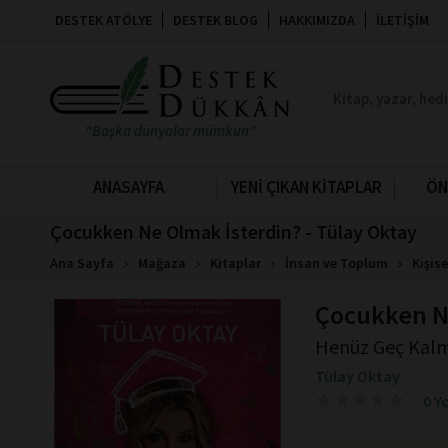
DESTEK ATÖLYE
DESTEK BLOG
HAKKIMIZDA
İLETIŞIM
"Başka dünyalar mümkün"
ANASAYFA
YENİ ÇIKAN KİTAPLAR
ÖN
Çocukken Ne Olmak İsterdin? - Tülay Oktay
Ana Sayfa
Mağaza
Kitaplar
İnsan ve Toplum
Kişise
Çocukken N
Henüz Geç Kalm
Tülay Oktay
★
★
★
★
★
★
★
★
★
★
0 Y