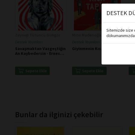
DESTEK DÜ
Sitemizde size d
Zeynep Tütüncü Güngör
Mine Madenoğlu
dökumanımızdan 
Destek Yayınları
Destek Yayınları
Des
Savaşmaktan Vazgeçtiğin
Giyinmenin Kısa Tarihi
Hay
An Kaybedersin - Ernesto
Che Guevara
Sepete Ekle
Sepete Ekle
Bunlar da ilginizi çekebilir