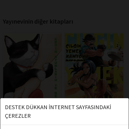
Yayınevinin diğer kitapları
DESTEK DÜKKAN İNTERNET SAYFASINDAKİ
ÇEREZLER
Wataru Nadatani
Rokurou Ogaki