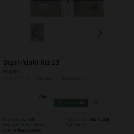
Dışarı'daki Kız 12
Nagabe
★
★
★
★
★
★
★
★
★
★
0 Yorum
Yorum Yaz
Adet
Sepete Ekle
Sayfa Sayısı:
168
Yayın Tarihi:
Mart 2026
Yayınevi:
Athica Books
Dil:
Türkçe
ISBN:
9786258502541