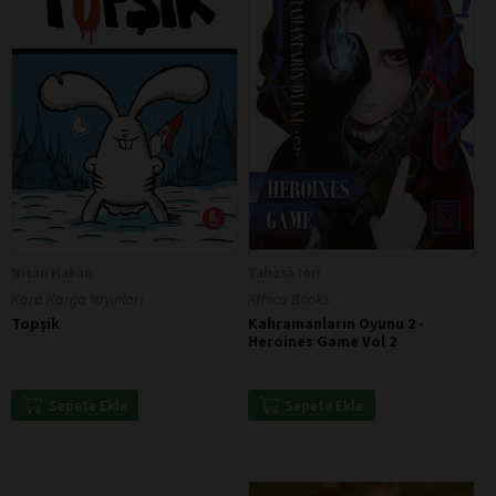
Nisan Hakan
Tabasa Iori
Kara Karga Yayınları
Athica Books
Topşik
Kahramanların Oyunu 2 -
Heroines Game Vol 2
Sepete Ekle
Sepete Ekle