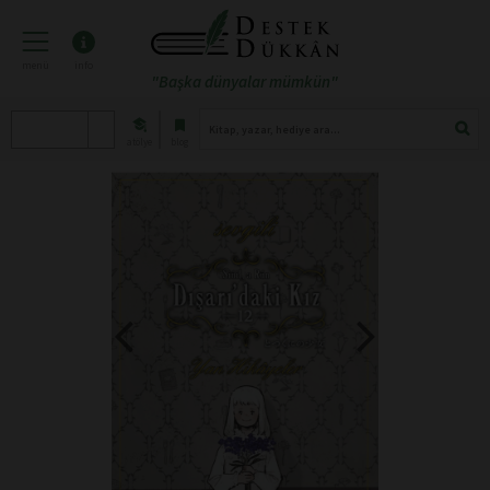
menü
info
"Başka dünyalar mümkün"
atölye
blog