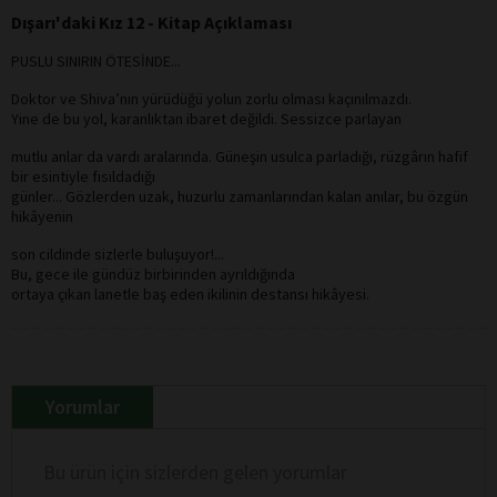
Dışarı'daki Kız 12 - Kitap Açıklaması
PUSLU SINIRIN ÖTESİNDE...
Doktor ve Shiva’nın yürüdüğü yolun zorlu olması kaçınılmazdı.
Yine de bu yol, karanlıktan ibaret değildi. Sessizce parlayan
mutlu anlar da vardı aralarında. Güneşin usulca parladığı, rüzgârın hafif
bir esintiyle fısıldadığı
günler... Gözlerden uzak, huzurlu zamanlarından kalan anılar, bu özgün
hikâyenin
son cildinde sizlerle buluşuyor!...
Bu, gece ile gündüz birbirinden ayrıldığında
ortaya çıkan lanetle baş eden ikilinin destansı hikâyesi.
Yorumlar
Bu ürün için sizlerden gelen yorumlar