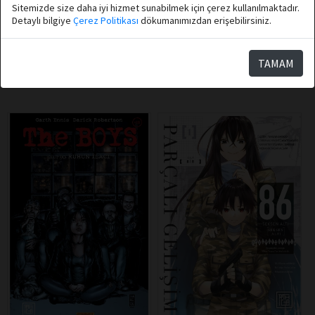
Athica Books
Athica Books
Sitemizde size daha iyi hizmet sunabilmek için çerez kullanılmaktadır.
Kedim Oyunlarım ve Ben 2
Çılgın Yemek Kamyonu 2
Detaylı bilgiye
Çerez Politikası
dökumanımızdan erişebilirsiniz.
TAMAM
Sepete Ekle
Sepete Ekle