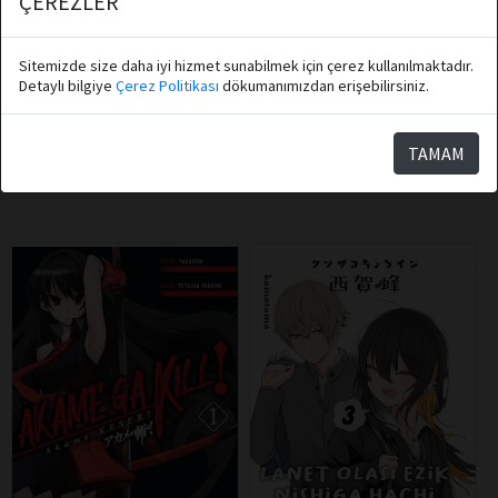
ÇEREZLER
Sıu Sıu
Neslihan Çapan
Athica Books
Athica Books
Sitemizde size daha iyi hizmet sunabilmek için çerez kullanılmaktadır.
Detaylı bilgiye
Çerez Politikası
dökumanımızdan erişebilirsiniz.
Tanrının Kulesi 3
Melez - Cehennemin İlk Günü
TAMAM
Sepete Ekle
Sepete Ekle