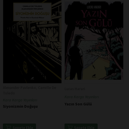
Alexander Pavlenko, Camille De
Lucas Harari
Toledo
Kara Karga Yayınları
Kara Karga Yayınları
Yazın Son Gülü
Siyonizmin Doğuşu
Sepete Ekle
Sepete Ekle