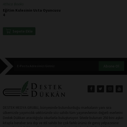
Athica Books
Eğitim Kulesinin Usta Oyuncusu
4
Sepete Ekle
Abone Ol
DESTEK MEDYA GRUBU, bünyesinde bulundurduğu markaların yanı sıra
ülkemizde yayımcılık sektöründe söz sahibi tüm yayınevlerinin değerli eserlerini
Destek Dükkan aracılığıyla okurlarla buluşturuyor. Sitede bulunan 250 bini aşkın
kitapla beraber sıra dışı ve stil sahibi bir çok farklı ürünü de geniş yelpazesine