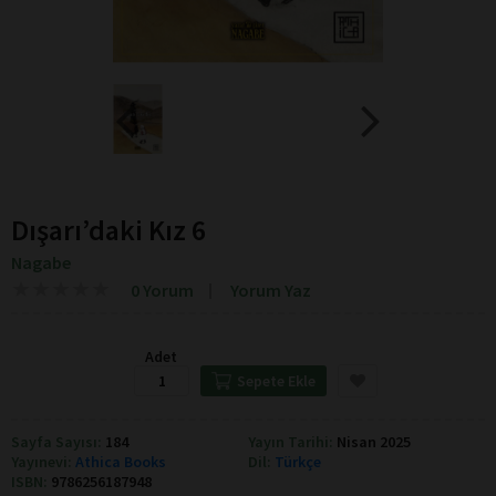
Dışarı’daki Kız 6
Nagabe
★
★
★
★
★
★
★
★
★
★
0 Yorum
Yorum Yaz
Adet
Sepete Ekle
Sayfa Sayısı:
184
Yayın Tarihi:
Nisan 2025
Yayınevi:
Athica Books
Dil:
Türkçe
ISBN:
9786256187948