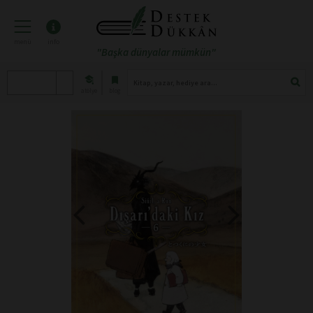
menü
info
"Başka dünyalar mümkün"
atölye
blog