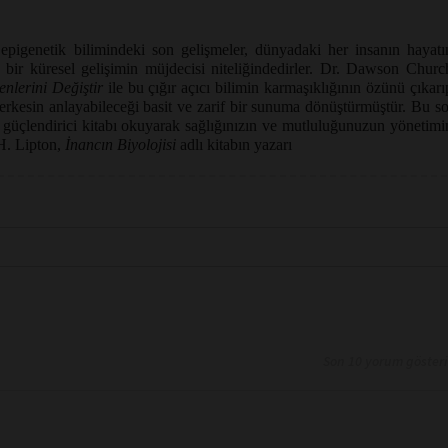
epigenetik bilimindeki son gelişmeler, dünyadaki her insanın hayatı
 bir küresel gelişimin müjdecisi niteliğindedirler. Dr. Dawson Churc
lerini Değiştir
ile bu çığır açıcı bilimin karmaşıklığının özünü çıkarı
herkesin anlayabileceği basit ve zarif bir sunuma dönüştürmüştür. Bu s
e güçlendirici kitabı okuyarak sağlığınızın ve mutluluğunuzun yönetimi
 H. Lipton,
İnancın Biyolojisi
adlı kitabın yazarı
Son 10 yorum göster