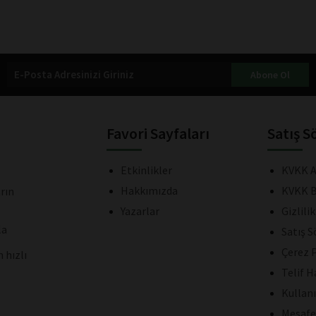
Abone Ol
Favori Sayfaları
Satış S
Etkinlikler
KVKK A
Hakkımızda
KVKK B
rın
Yazarlar
Gizlili
la
Satış 
Çerez P
 hızlı
Telif H
Kullan
Mesafe