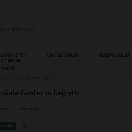
 SİPARİŞTEKİ
ÇOK SATANLAR
KAMPANYALAR
KİTAPLAR
Church
erini Değiştir - Dawson Church
ünle Genlerini Değiştir
orum
Yorum Yaz
ete Ekle