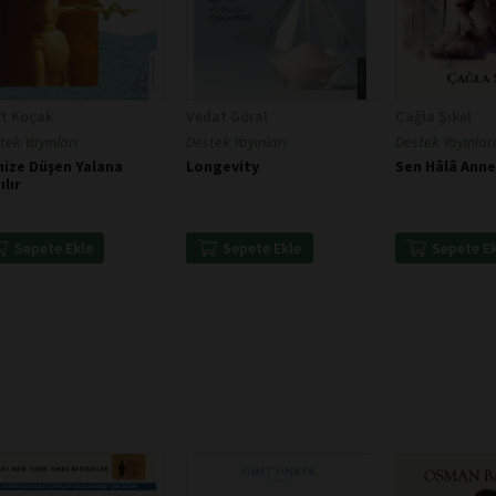
t Koçak
Vedat Göral
Çağla Şıkel
tek Yayınları
Destek Yayınları
Destek Yayınları
nize Düşen Yalana
Longevity
Sen Hâlâ Anne
ılır
Sepete Ekle
Sepete Ekle
Sepete E