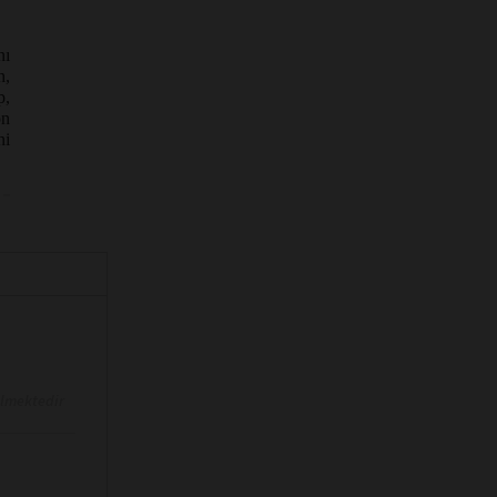
nı
h,
p,
on
ni
ilmektedir