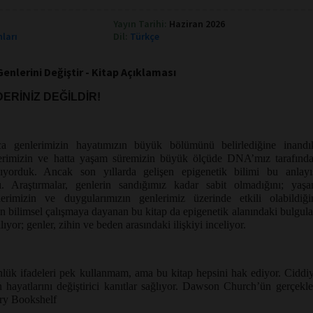
Yayın Tarihi:
Haziran 2026
nları
Dil:
Türkçe
nlerini Değiştir - Kitap Açıklaması
ERİNİZ DEĞİLDİR!
a genlerimizin hayatımızın büyük bölümünü belirlediğine inandı
terimizin ve hatta yaşam süremizin büyük ölçüde DNA’mız tarafınd
nıyorduk. Ancak son yıllarda gelişen epigenetik bilimi bu anlayı
ı. Araştırmalar, genlerin sandığımız kadar sabit olmadığını; yaş
lerimizin ve duygularımızın genlerimiz üzerinde etkili olabildiği
ın bilimsel çalışmaya dayanan bu kitap da epigenetik alanındaki bulgula
 alıyor; genler, zihin ve beden arasındaki ilişkiyi inceliyor.
ünlük ifadeleri pek kullanmam, ama bu kitap hepsini hak ediyor. Ciddi
an hayatlarını değiştirici kanıtlar sağlıyor. Dawson Church’ün gerçekle
try Bookshelf