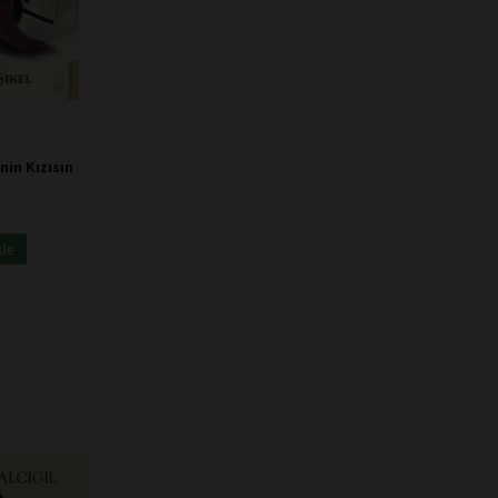
nin Kızısın
kle