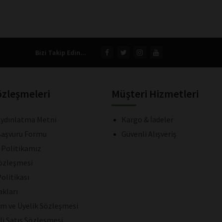
Bizi Takip Edin...
özleşmeleri
Müşteri Hizmetleri
ydınlatma Metni
Kargo & İadeler
aşvuru Formu
Güvenli Alışveriş
k Politikamız
Sözleşmesi
olitikası
akları
ım ve Üyelik Sözleşmesi
li Satış Sözleşmesi