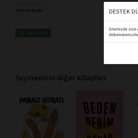
Destek Yayınları
DESTEK DÜ
Huzurlu Beyin
Sitemizde size d
Sepete Ekle
dökumanımızdan 
Yayınevinin diğer kitapları