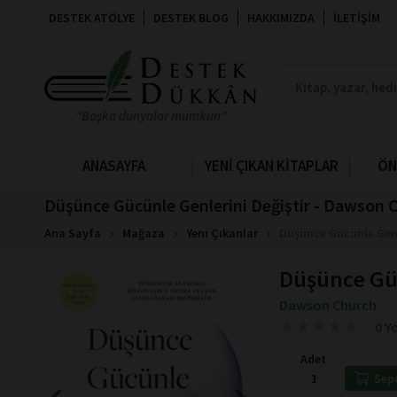
DESTEK ATÖLYE
DESTEK BLOG
HAKKIMIZDA
İLETIŞIM
"Başka dünyalar mümkün"
ANASAYFA
YENİ ÇIKAN KİTAPLAR
ÖN
Düşünce Gücünle Genlerini Değiştir - Dawson 
Ana Sayfa
Mağaza
Yeni Çıkanlar
Düşünce Gücünle Genl
Düşünce Güc
Dawson Church
★
★
★
★
★
★
★
★
★
★
0 Y
Adet
Sep