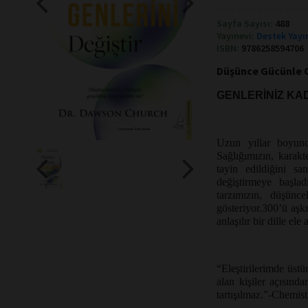
Sayfa Sayısı:
488
Yayınevi:
Destek Yayı
ISBN:
9786258594706
Düşünce Gücünle Ge
GENLERİNİZ KAD
Uzun yıllar boyunc
Sağlığımızın, karak
tayin edildiğini sa
değiştirmeye başlad
tarzımızın, düşünce
gösteriyor.300’ü aşk
anlaşılır bir dille ele
“Eleştirilerimde üst
alan kişiler açısınd
tartışılmaz.”-Chemis