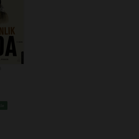
l
kle