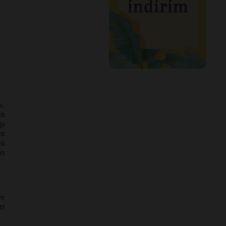
k.
an
şı
am
ni
rı
ye
ri