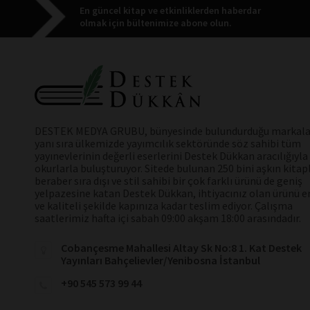
En güncel kitap ve etkinliklerden haberdar
olmak için bültenimize abone olun.
DESTEK MEDYA GRUBU, bünyesinde bulundurduğu markala
yanı sıra ülkemizde yayımcılık sektöründe söz sahibi tüm
yayınevlerinin değerli eserlerini Destek Dükkan aracılığıyla
okurlarla buluşturuyor. Sitede bulunan 250 bini aşkın kitap
beraber sıra dışı ve stil sahibi bir çok farklı ürünü de geniş
yelpazesine katan Destek Dükkan, ihtiyacınız olan ürünü en
ve kaliteli şekilde kapınıza kadar teslim ediyor. Çalışma
saatlerimiz hafta içi sabah 09:00 akşam 18:00 arasındadır.
Cobançesme Mahallesi Altay Sk No:8 1. Kat Destek
Yayınları Bahçelievler/Yenibosna İstanbul
+90 545 573 99 44