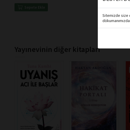
Sepete Ekle
Sitemizde size d
dökumanımızdan 
Yayınevinin diğer kitapları