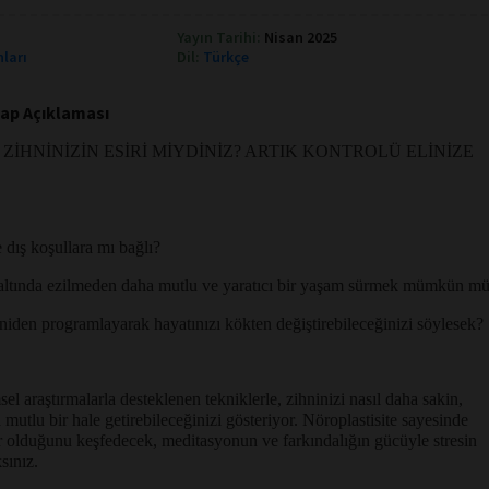
Yayın Tarihi:
Nisan 2025
nları
Dil:
Türkçe
tap Açıklaması
İHNİNİZİN ESİRİ MİYDİNİZ? ARTIK KONTROLÜ ELİNİZE
 dış koşullara mı bağlı?
 altında ezilmeden daha mutlu ve yaratıcı bir yaşam sürmek mümkün m
eniden programlayarak hayatınızı kökten değiştirebileceğinizi söylesek?
el araştırmalarla desteklenen tekniklerle, zihninizi nasıl daha sakin,
 mutlu bir hale getirebileceğinizi gösteriyor. Nöroplastisite sayesinde
ir olduğunu keşfedecek, meditasyonun ve farkındalığın gücüyle stresin
sınız.