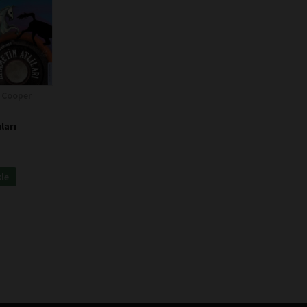
 Cooper
ları
kle