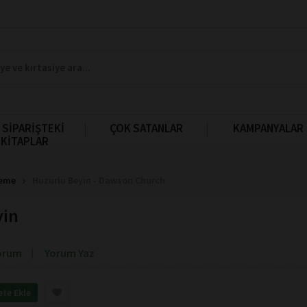
 SİPARİŞTEKİ
ÇOK SATANLAR
KAMPANYALAR
KİTAPLAR
leme
Huzurlu Beyin - Dawson Church
yin
orum
Yorum Yaz
ete Ekle