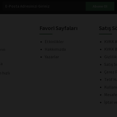
Abone Ol
Favori Sayfaları
Satış S
Etkinlikler
KVKK A
Hakkımızda
KVKK B
rın
Yazarlar
Gizlili
la
Satış 
Çerez P
 hızlı
Telif H
Kullan
Mesafe
İptal v