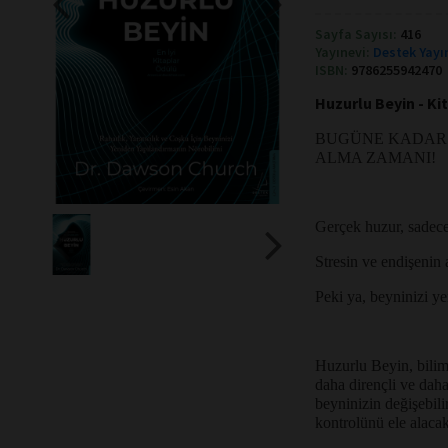
Sayfa Sayısı:
416
Yayınevi:
Destek Yayı
ISBN:
9786255942470
Huzurlu Beyin - Ki
BUGÜNE KADAR Z
ALMA ZAMANI!
Gerçek huzur, sadece
Stresin ve endişenin
Peki ya, beyninizi y
Huzurlu Beyin, bilims
daha dirençli ve daha
beyninizin değişebil
kontrolünü ele alacak