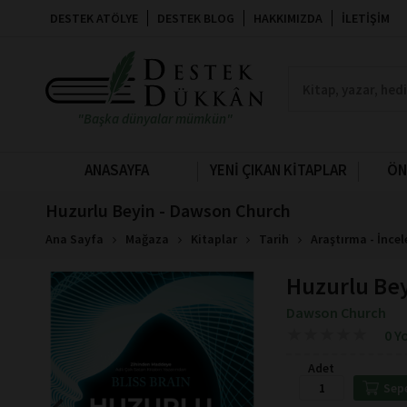
DESTEK ATÖLYE
DESTEK BLOG
HAKKIMIZDA
İLETIŞIM
"Başka dünyalar mümkün"
ANASAYFA
YENİ ÇIKAN KİTAPLAR
ÖN
Huzurlu Beyin - Dawson Church
Ana Sayfa
Mağaza
Kitaplar
Tarih
Araştırma - İnce
Huzurlu Be
Dawson Church
★
★
★
★
★
★
★
★
★
★
0 Y
Adet
Sep