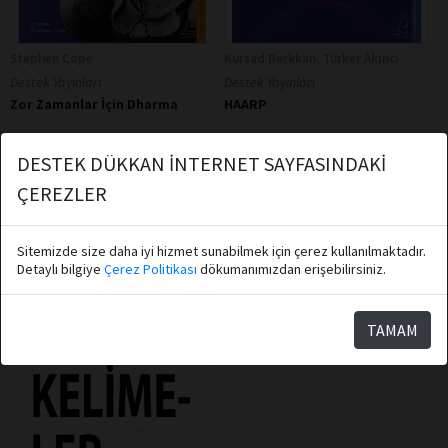
Stephen Cope
Kursad Berkkan, Türker Akıncı
Destek Yayınları
Destek Yayınları
Zor Zamanlar İçin Dharma
HAARP
DESTEK DÜKKAN İNTERNET SAYFASINDAKİ
Sepete Ekle
Sepete Ekle
ÇEREZLER
Sitemizde size daha iyi hizmet sunabilmek için çerez kullanılmaktadır.
Detaylı bilgiye
Çerez Politikası
dökumanımızdan erişebilirsiniz.
TAMAM