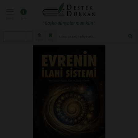
menü
info
"Başka dünyalar mümkün"
atölye
blog