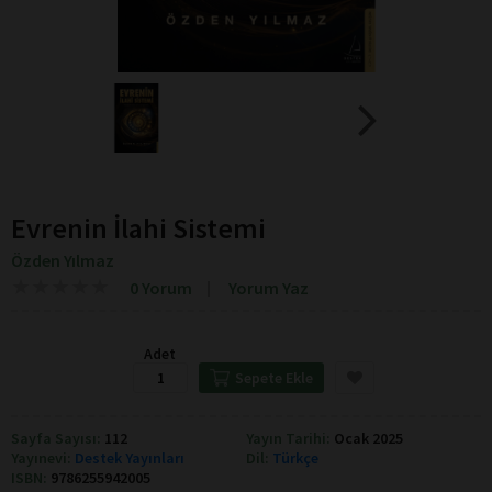
Evrenin İlahi Sistemi
Özden Yılmaz
★
★
★
★
★
★
★
★
★
★
0 Yorum
Yorum Yaz
Adet
Sepete Ekle
Sayfa Sayısı:
112
Yayın Tarihi:
Ocak 2025
Yayınevi:
Destek Yayınları
Dil:
Türkçe
ISBN:
9786255942005