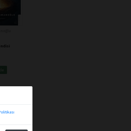
anoğlu
ndisi
kle
olitikası