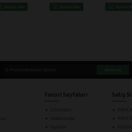
Sepete Ekle
Sepete Ekle
Sepete E
Abone Ol
Favori Sayfaları
Satış S
Etkinlikler
KVKK A
Hakkımızda
KVKK B
rın
Yazarlar
Gizlili