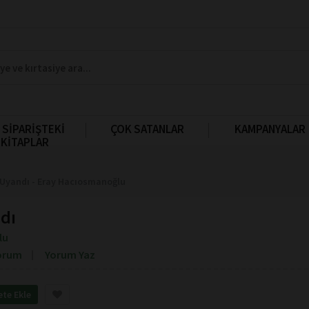
 SİPARİŞTEKİ
ÇOK SATANLAR
KAMPANYALAR
KİTAPLAR
Uyandı - Eray Hacıosmanoğlu
dı
lu
orum
Yorum Yaz
ete Ekle