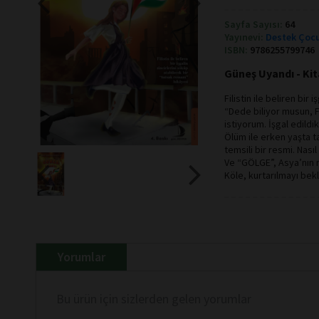
Sayfa Sayısı:
64
Yayınevi:
Destek Çocu
ISBN:
9786255799746
Güneş Uyandı - Ki
Filistin ile beliren bir
“Dede biliyor musun, F
istiyorum. İşgal edildi
Ölüm ile erken yaşta 
temsili bir resmi. Nasıl 
Ve “GÖLGE”, Asya’nın ni
Köle, kurtarılmayı bek
Yorumlar
Bu ürün için sizlerden gelen yorumlar