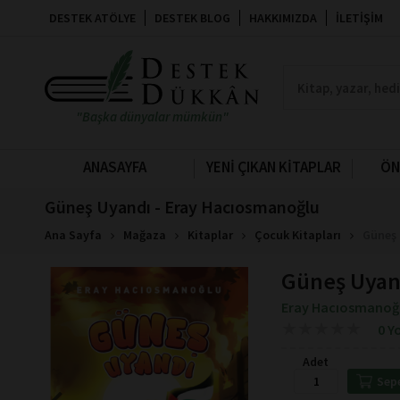
DESTEK ATÖLYE
DESTEK BLOG
HAKKIMIZDA
İLETIŞIM
"Başka dünyalar mümkün"
ANASAYFA
YENİ ÇIKAN KİTAPLAR
ÖN
Güneş Uyandı - Eray Hacıosmanoğlu
Ana Sayfa
Mağaza
Kitaplar
Çocuk Kitapları
Güneş 
Güneş Uyan
Eray Hacıosmanoğ
★
★
★
★
★
★
★
★
★
★
0 Y
Adet
Sep