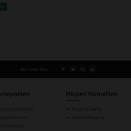
kle
Bizi Takip Edin...
özleşmeleri
Müşteri Hizmetleri
ydınlatma Metni
Kargo & İadeler
aşvuru Formu
Güvenli Alışveriş
k Politikamız