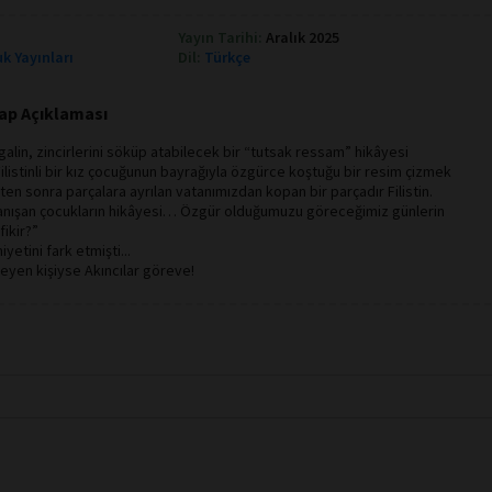
Yayın Tarihi:
Aralık 2025
k Yayınları
Dil:
Türkçe
tap Açıklaması
 işgalin, zincirlerini söküp atabilecek bir “tutsak ressam” hikâyesi
ilistinli bir kız çocuğunun bayrağıyla özgürce koştuğu bir resim çizmek
kten sonra parçalara ayrılan vatanımızdan kopan bir parçadır Filistin.
tanışan çocukların hikâyesi… Özgür olduğumuzu göreceğimiz günlerin
fikir?”
yetini fark etmişti...
leyen kişiyse Akıncılar göreve!