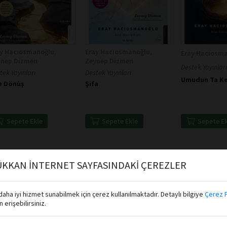
ay Hacıosmanoğlu,
Eray Hacıosmanoğlu,
Eray Hacıosm
ynep Dizmen
Zeynep Dizmen
Destek Yayınları
tek Yayınları
Destek Yayınları
Umudun Ta Ke
e Dönüş
Şifa
Sepete E
Sepete Ekle
Sepete Ekle
KKAN İNTERNET SAYFASINDAKİ ÇEREZLER
aha iyi hizmet sunabilmek için çerez kullanılmaktadır. Detaylı bilgiye
Çerez P
erişebilirsiniz.