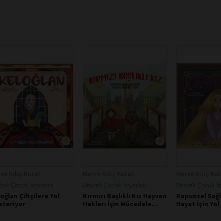
ve Kılıç Kural
Merve Kılıç Kural
Merve Kılıç Kur
tek Çocuk Yayınları
Destek Çocuk Yayınları
Destek Çocuk Ya
oğlan Çiftçilere Yol
Kırmızı Başlıklı Kız Hayvan
Rapunzel Sağlı
steriyor
Hakları İçin Mücadele
Hayat İçin Yo
Ediyor