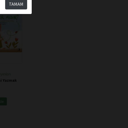
TAMAM
yınları
ni Yazmak
kle