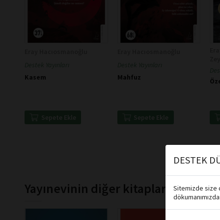
Er
Eray Hacıosmanoğlu
Eray Hacıosmanoğlu
Ze
Destek Yayınları
Destek Yayınları
Des
Kasem
Mahfuz
Öz
Sepete Ekle
Sepete Ekle
DESTEK DÜ
Yayınevinin diğer kitapları
Sitemizde size d
dökumanımızdan 