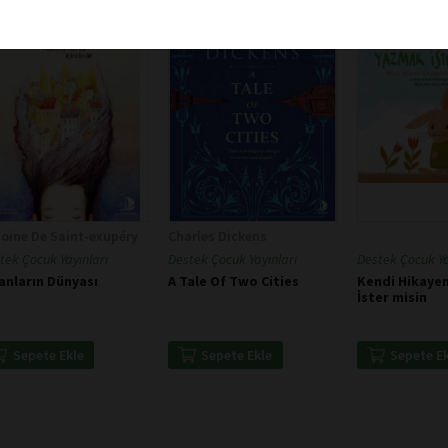
oine De Saint-exupéry
Charles Dickens
tek Çocuk Yayınları
Destek Çocuk Yayınları
Destek Çocuk Ya
anların Dünyası
A Tale Of Two Cities
Kendi Hikaye
İster misin
Sepete Ekle
Sepete Ekle
Sepete E