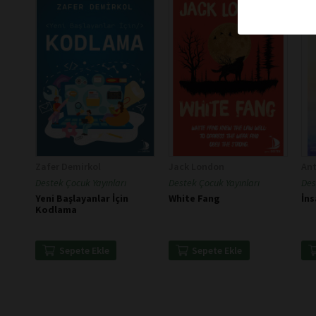
Zafer Demirkol
Jack London
Ant
Destek Çocuk Yayınları
Destek Çocuk Yayınları
Des
Yeni Başlayanlar İçin
White Fang
İns
Kodlama
Sepete Ekle
Sepete Ekle