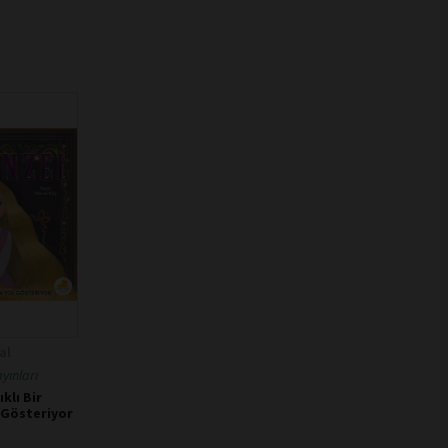
al
yınları
klı Bir
l Gösteriyor