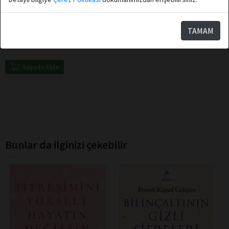
Ebru Özenç
Destek Yayınları
Kendine İyi Bak
TAMAM
Sepete Ekle
Bunlar da ilginizi çekebilir