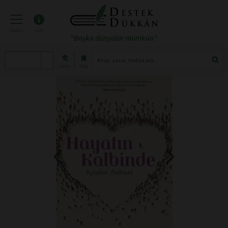
menü
info
"Başka dünyalar mümkün"
atölye
blog