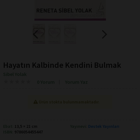
Hayatın Kalbinde Kendini Bulmak
Sibel Yolak
★
★
★
★
★
★
★
★
★
★
0 Yorum
Yorum Yaz
Ürün stokta bulunmamaktadır.
Ebat:
13,5 × 21 cm
Yayınevi:
Destek Yayınları
ISBN:
9786054455447