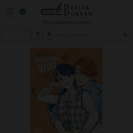
menü
info
"Başka dünyalar mümkün"
atölye
blog