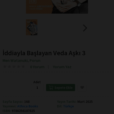
İddiayla Başlayan Veda Aşkı 3
Men Watanuki
Porun
,
★
★
★
★
★
★
★
★
★
★
0 Yorum
Yorum Yaz
Adet
Sepete Ekle
Sayfa Sayısı:
168
Yayın Tarihi:
Mart 2025
Yayınevi:
Athica Books
Dil:
Türkçe
ISBN:
9786256187825