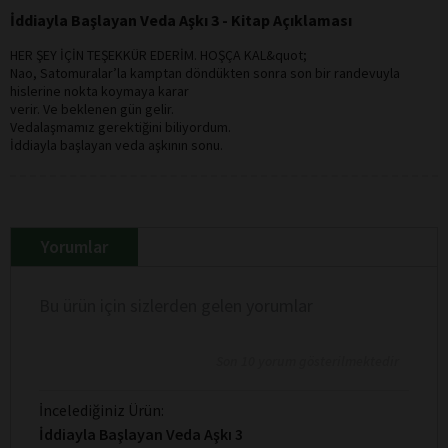
İddiayla Başlayan Veda Aşkı 3 - Kitap Açıklaması
HER ŞEY İÇİN TEŞEKKÜR EDERİM. HOŞÇA KAL&quot;
Nao, Satomuralar’la kamptan döndükten sonra son bir randevuyla
hislerine nokta koymaya karar
verir. Ve beklenen gün gelir.
Vedalaşmamız gerektiğini biliyordum.
İddiayla başlayan veda aşkının sonu.
Yorumlar
Bu ürün için sizlerden gelen yorumlar
Son 10 yorum gösterilmektedir
İncelediğiniz Ürün:
İddiayla Başlayan Veda Aşkı 3