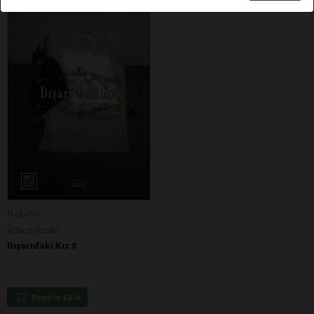
Nagabe
Athica Books
Dışarıdaki Kız 8
Sepete Ekle