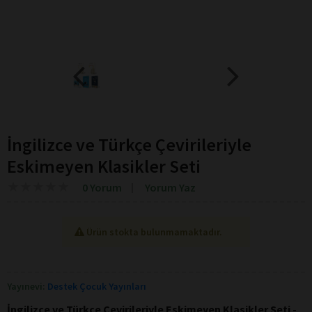
İngilizce ve Türkçe Çevirileriyle
Eskimeyen Klasikler Seti
★
★
★
★
★
★
★
★
★
★
0 Yorum
Yorum Yaz
Ürün stokta bulunmamaktadır.
Yayınevi:
Destek Çocuk Yayınları
İngilizce ve Türkçe Çevirileriyle Eskimeyen Klasikler Seti -