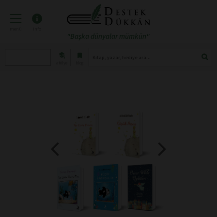
menü
info
"Başka dünyalar mümkün"
atölye
blog