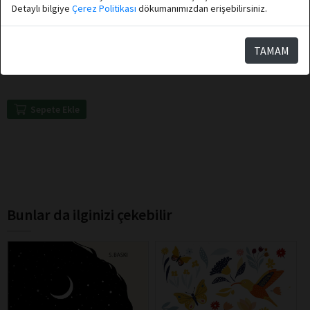
Detaylı bilgiye
Çerez Politikası
dökumanımızdan erişebilirsiniz.
Carlo Collodi
Destek Çocuk Yayınları
TAMAM
Pinocchio
Sepete Ekle
Bunlar da ilginizi çekebilir