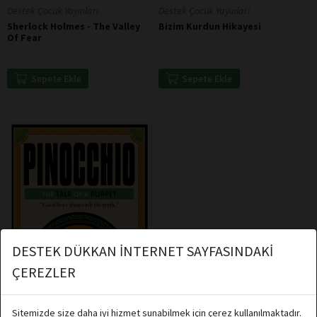
Destek Çocuk Yayınları
Destek Çocuk Yayınları
Sherlock Holmes - The Valley
Bizim Kurdun Hikayesi
Of Fear
Sepete Ekle
Sepete Ekle
DESTEK DÜKKAN İNTERNET SAYFASINDAKİ
ÇEREZLER
Sitemizde size daha iyi hizmet sunabilmek için çerez kullanılmaktadır.