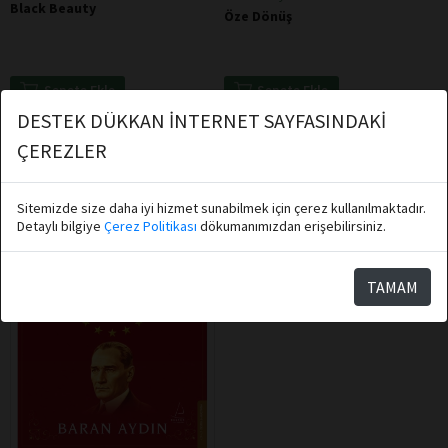
Black Beauty
Öze Dönüş
Sepete Ekle
Sepete Ekle
DESTEK DÜKKAN İNTERNET SAYFASINDAKİ
ÇEREZLER
Sitemizde size daha iyi hizmet sunabilmek için çerez kullanılmaktadır.
Detaylı bilgiye
Çerez Politikası
dökumanımızdan erişebilirsiniz.
TAMAM