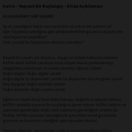
Katra - Yepyeni Bir Başlangıç - Kitap Açıklaması
ALGILADIĞIMIZ GİBİ YAŞARIZ
Şu an yaşadığınız hayat sizin seçiminiz mi yoksa tek çareniz mi?
Eğer hayatınızı istediğiniz gibi şekillendirebilme gücünüz olsaydı yine
aynı hayatı mı seçerdiniz?
Peki ya nasıl bir hayatınızın olmasını isterdiniz?
Başarılı bir yaşam için düşünce, duygu ve eylemi kullanma sanatına
KATRA denir. KATRA sanatıyla insan düşüncelerini yönlendirmeyi,
duygularını yönetmeyi ve eylemi seçmeyi öğrenir. Çünkü:
Doğru bilgiler doğru algılar yaratır
Doğru algılar iyi düşünceler yaratır İyi düşünceler hoş duygular yaratır
Hoş duygular doğru eylemler yaratır
Doğru eylemler doğru yaşam yaratır.
Eğitim ve Yaşam Koçu Umar Buba Gabaju, değişimi arzulayan herkesi
KATRA sanatıyla yepyeni bir başlangıca davet ediyor. KATRA sadece ne
yapmanız gerektiğini değil, nasıl yapmanız gerektiğinin sırlarını da
fısıldar. KATRA sanatıyla tanıştığınızda gerçekleri kendi gözünüzle
görecek ve hayatınızı istediğiniz gibi inşa edeceksiniz.
Tüm güç elinizde, geriye kalan sadece onu nasıl kullanacağınızı