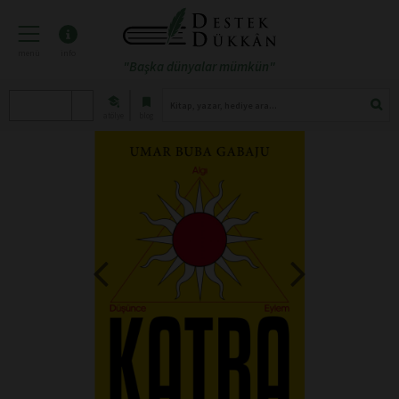
menü
info
"Başka dünyalar mümkün"
atölye
blog