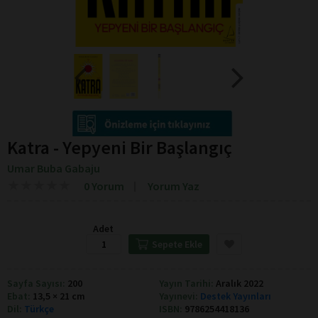
Katra - Yepyeni Bir Başlangıç
Umar Buba Gabaju
★
★
★
★
★
★
★
★
★
★
0 Yorum
Yorum Yaz
Adet
Sepete Ekle
Sayfa Sayısı:
200
Yayın Tarihi:
Aralık 2022
Ebat:
13,5 × 21 cm
Yayınevi:
Destek Yayınları
Dil:
Türkçe
ISBN:
9786254418136