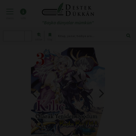
menü
info
"Başka dünyalar mümkün"
atölye
blog