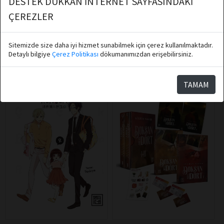
DESTEK DÜKKAN İNTERNET SAYFASINDAKİ
Kedim Oyunlarım ve Ben 5
Çılgın Cadının Sıra Dışı Aile
Hayatı 3
ÇEREZLER
Sepete Ekle
Sepete Ekle
Sitemizde size daha iyi hizmet sunabilmek için çerez kullanılmaktadır.
Detaylı bilgiye
Çerez Politikası
dökumanımızdan erişebilirsiniz.
TAMAM