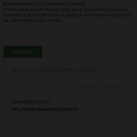
BENİ BİR NUMARALI DİVA YAPMANI İSTİYORUM!
YENİ BÖLÜM BAŞLIYOR! FRAN VE USTA, DİLEK ÇANI’NIN KIRIK PARÇASINI
ALABİLMEK İÇİN YENİ BİR DÜNYAYA GELİRLER. BU DÜNYADAKİ HEDEFLERİ
İSE... BİR NUMARALI İDOL OLMAK!
Yorumlar
Bu ürün için sizlerden gelen yorumlar
Son 10 yorum gösterilmektedir
İncelediğiniz Ürün:
Kılıç Olarak Yeniden Doğdum 3