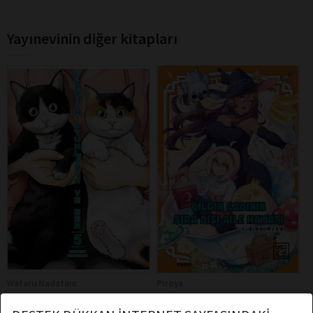
Yayınevinin diğer kitapları
Wataru Nadatani
Piroya
Athica Books
Athica Books