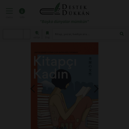
menü
info
"Başka dünyalar mümkün"
atölye
blog