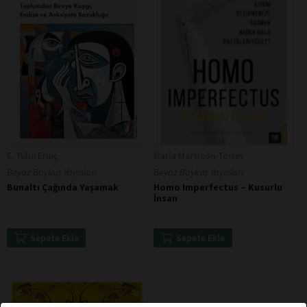
E. Tülin Erinç
María Martinón-Torres
Beyaz Baykuş Yayınları
Beyaz Baykuş Yayınları
Bunaltı Çağında Yaşamak
Homo Imperfectus – Kusurlu
İnsan
Sepete Ekle
Sepete Ekle