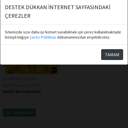
DESTEK DÜKKAN İNTERNET SAYFASINDAKİ
ÇEREZLER
Sitemizde size daha iyi hizmet sunabilmek için çerez kullanılmaktadır.
Detaylı bilgiye
Çerez Politikası
dökumanımızdan erişebilirsiniz.
TAMAM
Katherine Pangonis
Beyaz Baykuş Yayınları
Kudüs’ün Kraliçeleri
Sepete Ekle