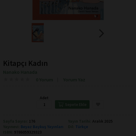
Kitapçı Kadın
Nanako Hanada
★
★
★
★
★
★
★
★
★
★
0 Yorum
Yorum Yaz
Adet
Sepete Ekle
Sayfa Sayısı:
176
Yayın Tarihi:
Aralık 2025
Yayınevi:
Beyaz Baykuş Yayınları
Dil:
Türkçe
ISBN:
9786059329323