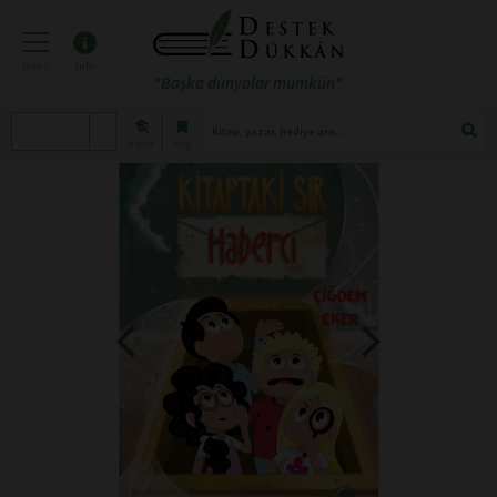
menü
info
"Başka dünyalar mümkün"
atölye
blog