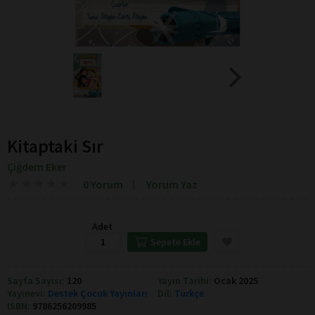
Kitaptaki Sır
Çiğdem Eker
★
★
★
★
★
★
★
★
★
★
0 Yorum
Yorum Yaz
Adet
Sepete Ekle
Sayfa Sayısı:
120
Yayın Tarihi:
Ocak 2025
Yayınevi:
Destek Çocuk Yayınları
Dil:
Türkçe
ISBN:
9786256209985