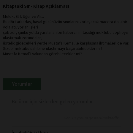
Kitaptaki Sır - Kitap Açıklaması
Melek, Elif, Uğur ve Ali...
Bu dört arkadaş, hayal gücünüzün sınırlarını zorlayacak macera dolu bir
yola atılıyorlar. İşleri
çok zor; çünkü yolda yaralanan bir habercinin taşıdığı mektubu cepheye
ulaştırmak zorundalar,
üstelik gidecekleri yerde Mustafa Kemal’le karşılaşma ihtimalleri de var.
Sizce mektubu sahibine ulaştırmayı başarabilecekler mi?
Mustafa Kemal’i yakından görebilecekler mi?
Yorumlar
Bu ürün için sizlerden gelen yorumlar
Son 10 yorum gösterilmektedir
İncelediğiniz Ürün: