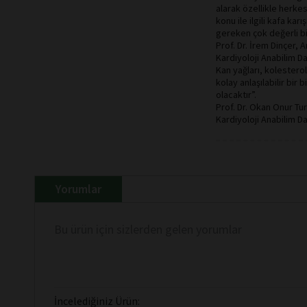
alarak özellikle herke
konu ile ilgili kafa kar
gereken çok değerli b
Prof. Dr. İrem Dinçer, 
Kardiyoloji Anabilim D
Kan yağları, kolestero
kolay anlaşılabilir bi
olacaktır”.
Prof. Dr. Okan Onur Tu
Kardiyoloji Anabilim Da
Yorumlar
Bu ürün için sizlerden gelen yorumlar
İncelediğiniz Ürün: