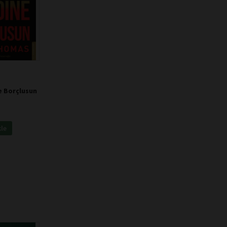
e Borçlusun
kle