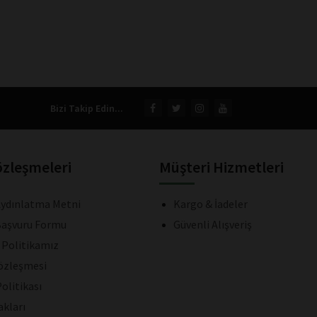
Bizi Takip Edin...
özleşmeleri
Müşteri Hizmetleri
ydınlatma Metni
Kargo & İadeler
aşvuru Formu
Güvenli Alışveriş
k Politikamız
Sözleşmesi
olitikası
akları