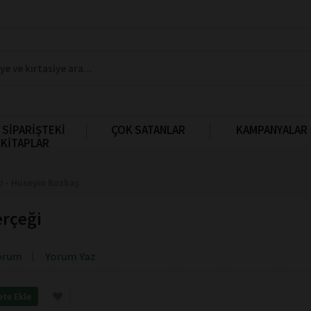
 SİPARİŞTEKİ
ÇOK SATANLAR
KAMPANYALAR
KİTAPLAR
ği - Hüseyin Bozbaş
erçeği
orum
Yorum Yaz
ete Ekle