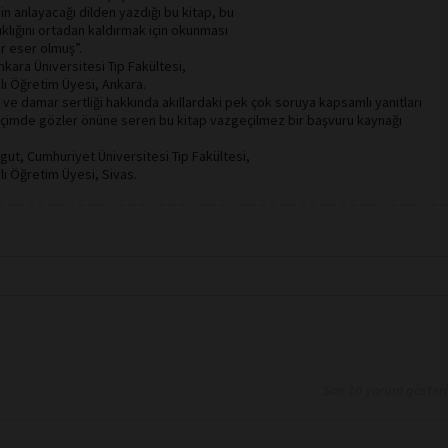
sin anlayacağı dilden yazdığı bu kitap, bu
ışıklığını ortadan kaldırmak için okunması
ir eser olmuş”.
Ankara Üniversitesi Tıp Fakültesi,
alı Öğretim Üyesi, Ankara.
l ve damar sertliği hakkında akıllardaki pek çok soruya kapsamlı yanıtları
r biçimde gözler önüne seren bu kitap vazgeçilmez bir başvuru kaynağı
rgut, Cumhuriyet Üniversitesi Tıp Fakültesi,
lı Öğretim Üyesi, Sivas.
Son 10 yorum göster