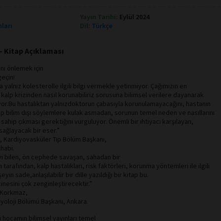
Yayın Tarihi:
Eylül 2024
nları
Dil:
Türkçe
- Kitap Açıklaması
ını önlemek için
geçin!
 yalnız kolesterolle ilgili bilgi vermekle yetinmiyor. Çağımızın en
 kalp krizinden nasıl korunabiliriz sorusuna bilimsel verilere dayanarak
riyor.Bu hastalıktan yalnızdoktorun çabasıyla korunulamayacağını, hastanın
p bilim dışı söylemlere kulak asmadan, sorunun temel neden ve nasıllarını
sahip çıkması gerektiğini vurguluyor. Önemli bir ihtiyacı karşılayan,
 sağlayacak bir eser.”
cu, Kardiyovasküler Tıp Bölüm Başkanı,
Dhabi.
iyi bilen, ön cephede savaşan, sahadan bir
rafından, kalp hastalıkları, risk faktörleri, korunma yöntemleri ile ilgili
in sade,anlaşılabilir bir dille yazıldığı bir kitap bu.
zinesini çok zenginleştirecektir.”
n Korkmaz,
yoloji Bölümü Başkanı, Ankara.
li hocamın bilimsel yayınları temel