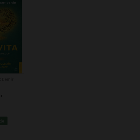
t Demir
ir
kle