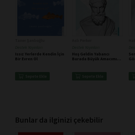
Taner Şanlıoğlu
Aslı Perker
Ha
Destek Yayınları
Destek Yayınları
Des
Issız Yerlerde Kendin İçin
Hoş Geldin Yabancı
Sen
Bir Evren Ol
Burada Büyük Amacımız
Gö
Mutluluk - Epikür
Sepete Ekle
Sepete Ekle
Bunlar da ilginizi çekebilir