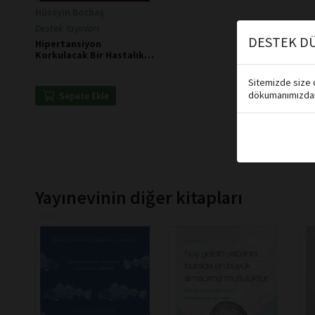
Hüseyin Bozbaş
Destek Yayınları
DESTEK DÜ
Hipertansiyon
Korkulacak Bir Hastalık
Değildir
Sitemizde size d
dökumanımızdan 
Sepete Ekle
Yayınevinin diğer kitapları