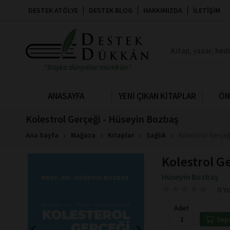
DESTEK ATÖLYE
DESTEK BLOG
HAKKIMIZDA
İLETIŞIM
"Başka dünyalar mümkün"
ANASAYFA
YENİ ÇIKAN KİTAPLAR
ÖN
Kolestrol Gerçeği - Hüseyin Bozbaş
Ana Sayfa
Mağaza
Kitaplar
Sağlık
Kolestrol Gerçe
Kolestrol G
Hüseyin Bozbaş
★
★
★
★
★
★
★
★
★
★
0 Y
Adet
Sep