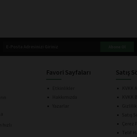
Abone Ol
Favori Sayfaları
Satış S
Etkinlikler
KVKK A
Hakkımızda
KVKK B
rın
Yazarlar
Gizlili
la
Satış 
Çerez P
 hızlı
Telif H