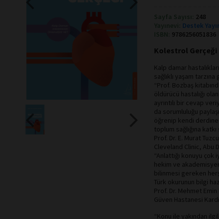
Sayfa Sayısı:
248
Yayınevi:
Destek Yayı
ISBN:
9786256051836
Kolestrol Gerçeği 
Kalp damar hastalıklar
sağlıklı yaşam tarzına 
“Prof. Bozbaş kitabında
öldürücü hastalığı olan
ayrıntılı bir cevap ve
da sorumluluğu paylaşı
öğrenip kendi derdine 
toplum sağlığına katkı
Prof. Dr. E. Murat Tuz
Cleveland Clinic, Abu 
“Anlattığı konuyu çok 
hekim ve akademisyen ta
bilinmesi gereken herşey
Türk okurunun bilgi ha
Prof. Dr. Mehmet Emi
Güven Hastanesi Kardi
“Konu ile yakından ilgi