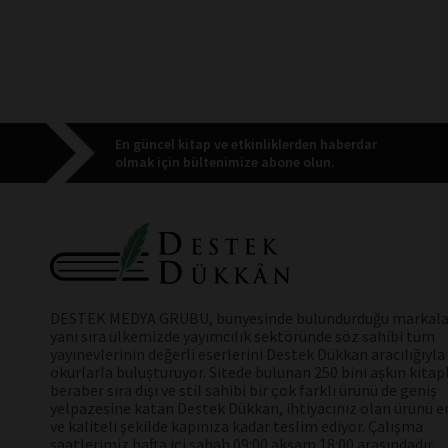
En güncel kitap ve etkinliklerden haberdar
olmak için bültenimize abone olun.
DESTEK MEDYA GRUBU, bünyesinde bulundurduğu markala
yanı sıra ülkemizde yayımcılık sektöründe söz sahibi tüm
yayınevlerinin değerli eserlerini Destek Dükkan aracılığıyla
okurlarla buluşturuyor. Sitede bulunan 250 bini aşkın kitap
beraber sıra dışı ve stil sahibi bir çok farklı ürünü de geniş
yelpazesine katan Destek Dükkan, ihtiyacınız olan ürünü en
ve kaliteli şekilde kapınıza kadar teslim ediyor. Çalışma
saatlerimiz hafta içi sabah 09:00 akşam 18:00 arasındadır.