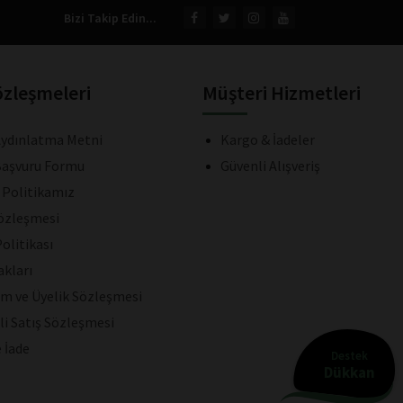
Bizi Takip Edin...
özleşmeleri
Müşteri Hizmetleri
ydınlatma Metni
Kargo & İadeler
aşvuru Formu
Güvenli Alışveriş
k Politikamız
Sözleşmesi
olitikası
akları
ım ve Üyelik Sözleşmesi
li Satış Sözleşmesi
e İade
Destek
Dükkan