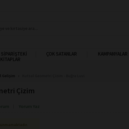
 SİPARİŞTEKİ
ÇOK SATANLAR
KAMPANYALAR
KİTAPLAR
l Gelişim
Kutsal Geometri Çizim - Buğra Luvi
metri Çizim
orum
Yorum Yaz
lunmamaktadır.