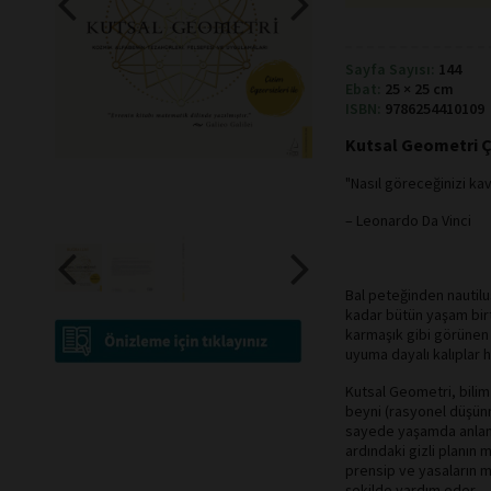
Sayfa Sayısı:
144
Ebat:
25 × 25 cm
ISBN:
9786254410109
Kutsal Geometri Ç
"Nasıl göreceğinizi kav
– Leonardo Da Vinci
Bal peteğinden nautilu
kadar bütün yaşam birt
karmaşık gibi görünen
uyuma dayalı kalıplar 
Kutsal Geometri, bilim 
beyni (rasyonel düşünm
sayede yaşamda anlaml
ardındaki gizli planın 
prensip ve yasaların m
şekilde yardım eder.