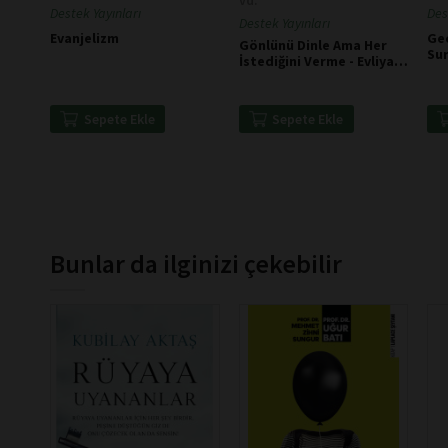
vd.
Destek Yayınları
Des
Destek Yayınları
Evanjelizm
Gec
Gönlünü Dinle Ama Her
Sur
İstediğini Verme - Evliya
Edg
Çelebi
Sepete Ekle
Sepete Ekle
Bunlar da ilginizi çekebilir