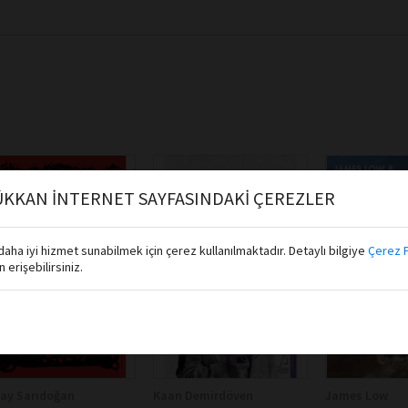
KKAN İNTERNET SAYFASINDAKİ ÇEREZLER
aha iyi hizmet sunabilmek için çerez kullanılmaktadır. Detaylı bilgiye
Çerez P
erişebilirsiniz.
ay Sarıdoğan
Kaan Demirdöven
James Low