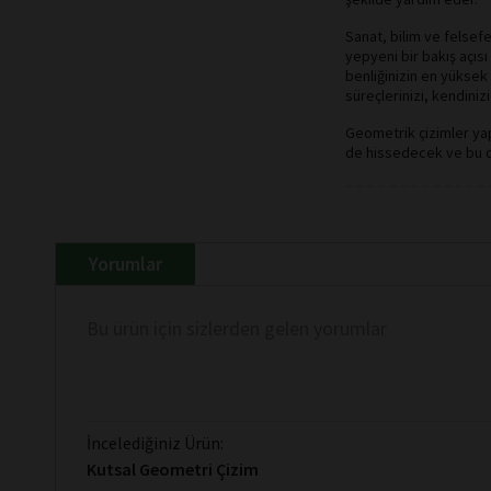
Sanat, bilim ve felse
yepyeni bir bakış açıs
benliğinizin en yüksek 
süreçlerinizi, kendiniz
Geometrik çizimler yap
de hissedecek ve bu o
Yorumlar
Bu ürün için sizlerden gelen yorumlar
İncelediğiniz Ürün:
Kutsal Geometri Çizim