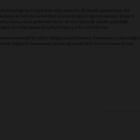
fenin buluştuğu bu kitapta hem daha derin bir düzlemde geometriye dair
ı kazanacak hem de bu formları nasıl çizeceğinizi öğreneceksiniz. Böylece
misyonunu yerine getirmek için bir tür üst-rehberlik alabilir, psikolojik
i daha derinden tanıyarak iyileştirmeye yardım edebilirsiniz.
manın meditatif bir etkisi olduğunu keşfederken, frekansınızın yükseldiğini
lumlu değişimin hayatınızda yaratacağı büyük farkı deneyimleyeceksiniz.
Son 10 yorum göster