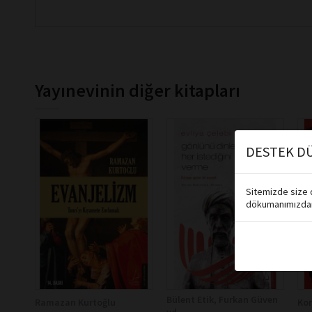
Yayınevinin diğer kitapları
DESTEK DÜ
Sitemizde size d
dökumanımızdan 
Bülent Etik, Furkan Güven
Ramazan Kurtoğlu
Kor