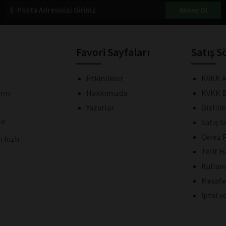
Abone Ol
Favori Sayfaları
Satış S
Etkinlikler
KVKK A
Hakkımızda
KVKK B
rın
Yazarlar
Gizlili
la
Satış 
Çerez P
 hızlı
Telif H
Kullan
Mesafe
İptal v