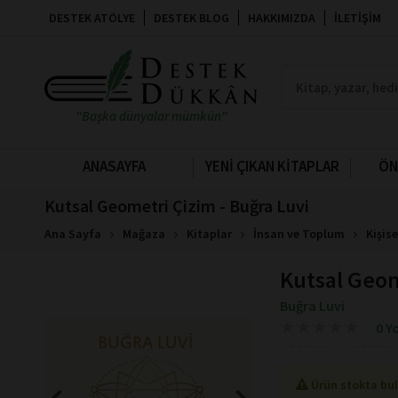
DESTEK ATÖLYE
DESTEK BLOG
HAKKIMIZDA
İLETIŞIM
"Başka dünyalar mümkün"
ANASAYFA
YENİ ÇIKAN KİTAPLAR
ÖN
Kutsal Geometri Çizim - Buğra Luvi
Ana Sayfa
Mağaza
Kitaplar
İnsan ve Toplum
Kişise
Kutsal Geo
Buğra Luvi
★
★
★
★
★
★
★
★
★
★
0 Y
Ürün stokta bu