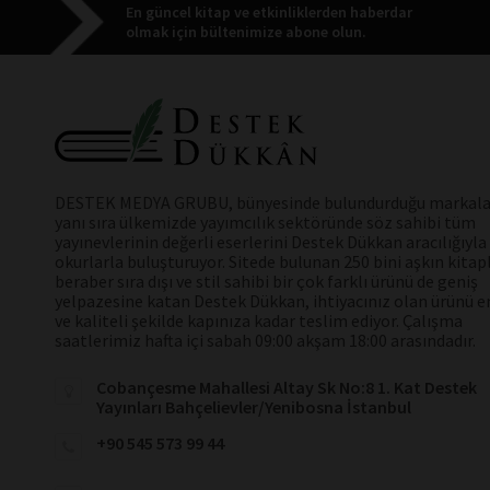
En güncel kitap ve etkinliklerden haberdar
olmak için bültenimize abone olun.
DESTEK MEDYA GRUBU, bünyesinde bulundurduğu markala
yanı sıra ülkemizde yayımcılık sektöründe söz sahibi tüm
yayınevlerinin değerli eserlerini Destek Dükkan aracılığıyla
okurlarla buluşturuyor. Sitede bulunan 250 bini aşkın kitap
beraber sıra dışı ve stil sahibi bir çok farklı ürünü de geniş
yelpazesine katan Destek Dükkan, ihtiyacınız olan ürünü en
ve kaliteli şekilde kapınıza kadar teslim ediyor. Çalışma
saatlerimiz hafta içi sabah 09:00 akşam 18:00 arasındadır.
Cobançesme Mahallesi Altay Sk No:8 1. Kat Destek
Yayınları Bahçelievler/Yenibosna İstanbul
+90 545 573 99 44