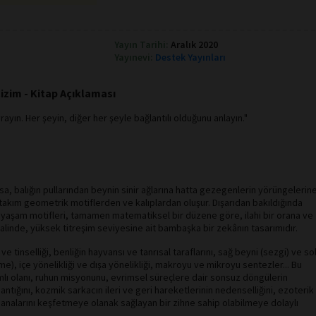
Yayın Tarihi:
Aralık 2020
Yayınevi:
Destek Yayınları
izim - Kitap Açıklaması
rayın. Her şeyin, diğer her şeyle bağlantılı olduğunu anlayın."
sa, balığın pullarından beynin sinir ağlarına hatta gezegenlerin yörüngelerin
akım geometrik motiflerden ve kalıplardan oluşur. Dışarıdan bakıldığında
 yaşam motifleri, tamamen matematiksel bir düzene göre, ilahi bir orana ve
halinde, yüksek titreşim seviyesine ait bambaşka bir zekânın tasarımıdır.
ve tinselliği, benliğin hayvansı ve tanrısal taraflarını, sağ beyni (sezgi) ve so
e), içe yönelikliği ve dışa yönelikliği, makroyu ve mikroyu sentezler... Bu
ı olanı, ruhun misyonunu, evrimsel süreçlere dair sonsuz döngülerin
mantığını, kozmik sarkacın ileri ve geri hareketlerinin nedenselliğini, ezoterik
analarını keşfetmeye olanak sağlayan bir zihne sahip olabilmeye dolaylı