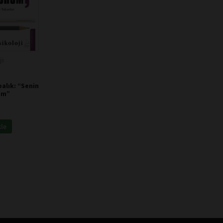
ji
alık: “Senin
um”
kle