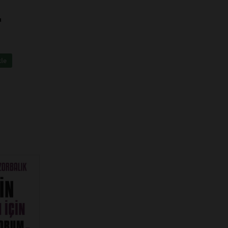
u
kle