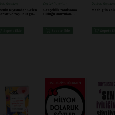
tek Yayınları
Destek Yayınları
Destek Yayınları
enin Kıyısından Gelen
Gerçeklik Yanılsama
Machig’in Yol
atsız ve Yaşlı Kuzgun -
Olduğu Unutulan
ar Allan Poe
Yanılsamadır - Derrida
Sepete Ekle
Sepete Ekle
Sepete E