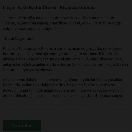
Likya - Işıklı Aşklar Ülkesi - Kitap Açıklaması
“Levent Veziroğlu, muazzam bir tasvir yeteneği ve muazzam bir
Türkçeyle, Anadolu anlayışlarını dilsel, dinsel, etnik unsurlar ve doğa
çelişkileri üzerinden anlatıyor.”
- Nebil Özgentürk
Phaselis’ten başlayıp Knidos’a kadar uzanan coğrafyada, neredeyse
her bir taşın hikâyesini öğrenmeye adamıştım ömrümü. Bilemediğim
hikâyeleri de kendim yazarım demiştim. Ama hikâyeler, dinleyenlere,
anlayanlar oldukça anlam ifade ederler. Çünkü aslında her hikâye, bazen
tek bir dinleyiciye yazılmıştır.
Anlatıcı kendi hikâyesinin peşine düştüğünde, yolu kırıklarla, yasaklarla,
ikramlarla, acılarla ve dalgalarla dolu başka hikâyelerle kesişiyor.
Dinleyici, onun tüm yolculuğu boyunca her inişte ve yokuşta, vuslatın
aşkın katili olduğuna; aşkı, arzunun ve acının ayakta tuttuğuna inanıyor.
Yorumlar