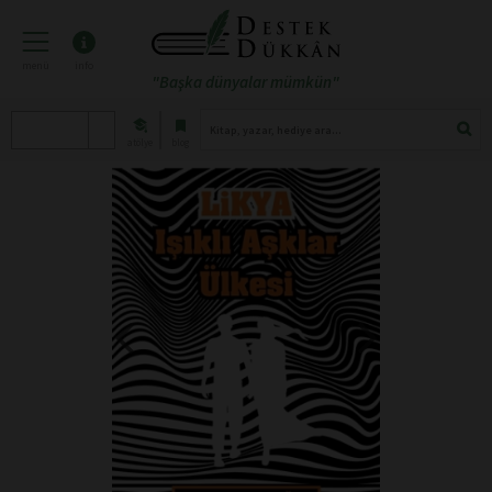
menü
info
"Başka dünyalar mümkün"
atölye
blog