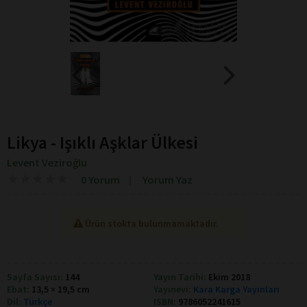
Likya - Işıklı Aşklar Ülkesi
Levent Veziroğlu
★
★
★
★
★
★
★
★
★
★
0 Yorum
Yorum Yaz
Ürün stokta bulunmamaktadır.
Sayfa Sayısı:
144
Yayın Tarihi:
Ekim 2018
Ebat:
13,5 × 19,5 cm
Yayınevi:
Kara Karga Yayınları
Dil:
Türkçe
ISBN:
9786052241615