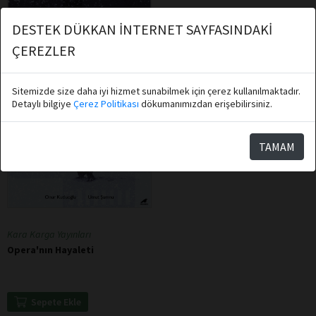
DESTEK DÜKKAN İNTERNET SAYFASINDAKİ
ÇEREZLER
Sitemizde size daha iyi hizmet sunabilmek için çerez kullanılmaktadır.
Detaylı bilgiye
Çerez Politikası
dökumanımızdan erişebilirsiniz.
TAMAM
Kara Karga Yayınları
Opera'nın Hayaleti
Sepete Ekle