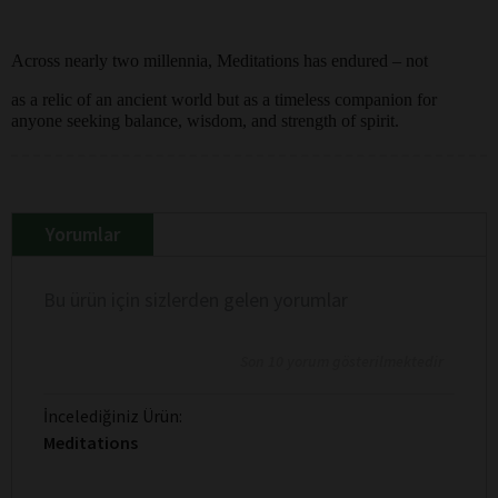
Across nearly two millennia, Meditations has endured – not
as a relic of an ancient world but as a timeless companion for
anyone seeking balance, wisdom, and strength of spirit.
Yorumlar
Bu ürün için sizlerden gelen yorumlar
Son 10 yorum gösterilmektedir
İncelediğiniz Ürün:
Meditations