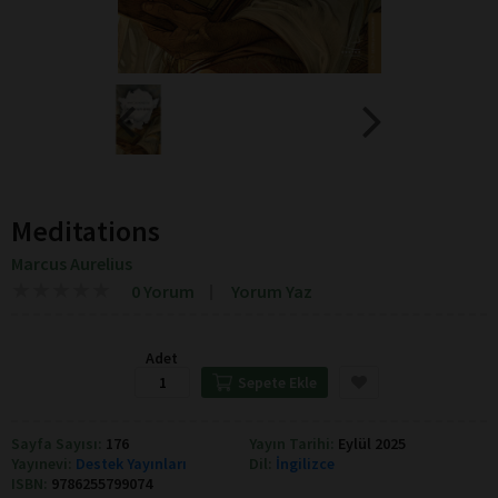
Meditations
Marcus Aurelius
★
★
★
★
★
★
★
★
★
★
0 Yorum
Yorum Yaz
Adet
Sepete Ekle
Sayfa Sayısı:
176
Yayın Tarihi:
Eylül 2025
Yayınevi:
Destek Yayınları
Dil:
İngilizce
ISBN:
9786255799074