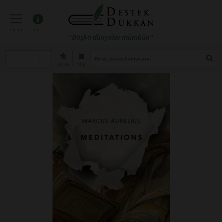
menü
info
"Başka dünyalar mümkün"
atölye
blog