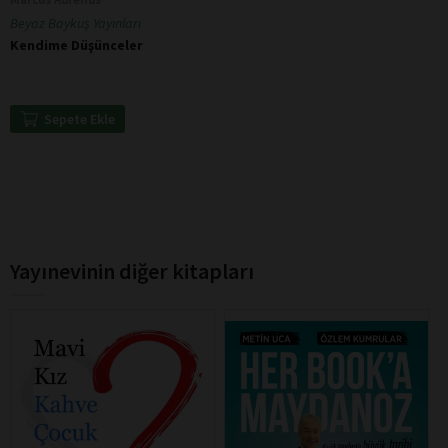
Beyaz Baykuş Yayınları
Kendime Düşünceler
Sepete Ekle
Yayınevinin diğer kitapları