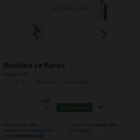
Mevlana ve Kuran
Ferhat Atik
★
★
★
★
★
★
★
★
★
★
0 Yorum
Yorum Yaz
Adet
Sepete Ekle
Sayfa Sayısı:
128
Yayın Tarihi:
Şubat 2025
Yayınevi:
Destek Yayınları
Dil:
Türkçe
ISBN:
9786255942159