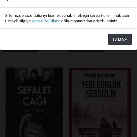
Aytunç Altındal
Sitemizde size daha iyi hizmet sunabilmek için çerez kullanılmaktadır.
Destek Yayınları
Destek Yayınları
Detaylı bilgiye
Çerez Politikası
dökumanımızdan erişebilirsiniz.
İngilizce Klasik Kitaplar Kitap
Haşhaş ve Emperyalizm
Seti (4 Kitap)
TAMAM
Sepete Ekle
Sepete Ekle