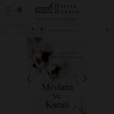
menü
info
"Başka dünyalar mümkün"
atölye
blog