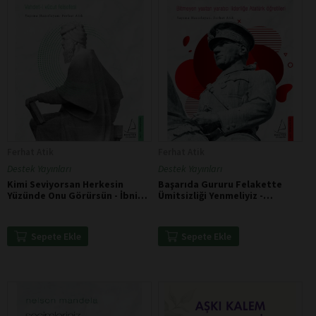
Ferhat Atik
Ferhat Atik
Destek Yayınları
Destek Yayınları
Kimi Seviyorsan Herkesin
Başarıda Gururu Felakette
Yüzünde Onu Görürsün - İbni
Ümitsizliği Yenmeliyiz -
Arabi
Mustafa Kemal Atatürk
Sepete Ekle
Sepete Ekle