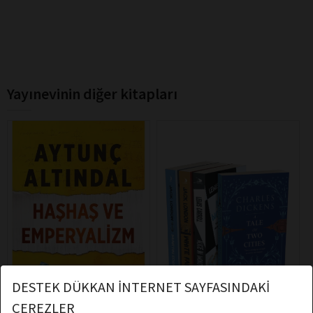
Yayınevinin diğer kitapları
DESTEK DÜKKAN İNTERNET SAYFASINDAKİ
ÇEREZLER