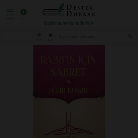
menü
info
"Başka dünyalar mümkün"
atölye
blog