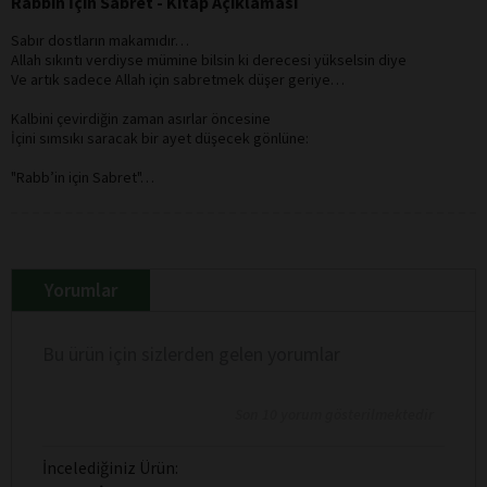
Rabbin İçin Sabret - Kitap Açıklaması
Sabır dostların makamıdır…
Allah sıkıntı verdiyse mümine bilsin ki derecesi yükselsin diye
Ve artık sadece Allah için sabretmek düşer geriye…
Kalbini çevirdiğin zaman asırlar öncesine
İçini sımsıkı saracak bir ayet düşecek gönlüne:
"Rabb’in için Sabret"…
Yorumlar
Bu ürün için sizlerden gelen yorumlar
Son 10 yorum gösterilmektedir
İncelediğiniz Ürün: