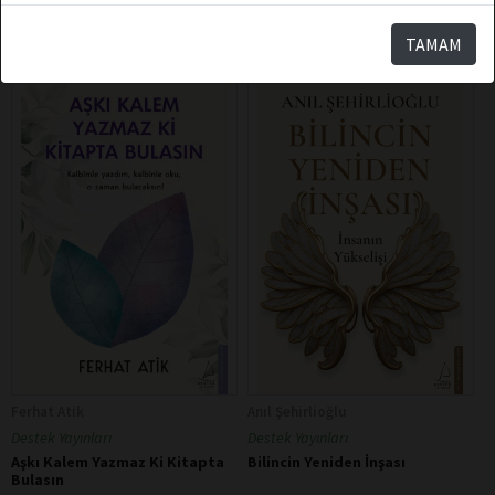
TAMAM
Ferhat Atik
Anıl Şehirlioğlu
Destek Yayınları
Destek Yayınları
Aşkı Kalem Yazmaz Ki Kitapta
Bilincin Yeniden İnşası
Bulasın