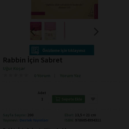
Rabbin İçin Sabret
Uğur Koşar
★
★
★
★
★
★
★
★
★
★
0 Yorum
Yorum Yaz
Adet
Sepete Ekle
Sayfa Sayısı:
200
Ebat:
13,5 × 21 cm
Yayınevi:
Destek Yayınları
ISBN:
9786054994311