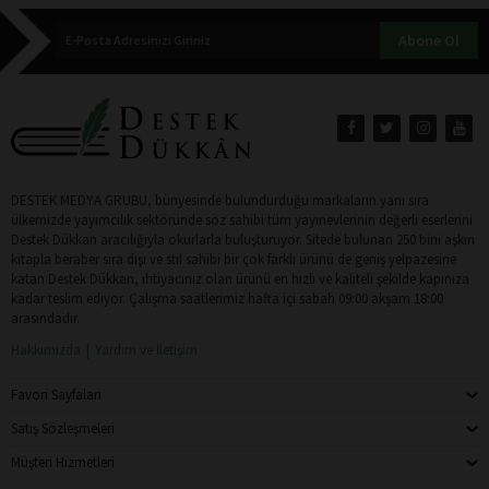
Abone Ol
DESTEK MEDYA GRUBU, bünyesinde bulundurduğu markaların yanı sıra
ülkemizde yayımcılık sektöründe söz sahibi tüm yayınevlerinin değerli eserlerini
Destek Dükkan aracılığıyla okurlarla buluşturuyor. Sitede bulunan 250 bini aşkın
kitapla beraber sıra dışı ve stil sahibi bir çok farklı ürünü de geniş yelpazesine
katan Destek Dükkan, ihtiyacınız olan ürünü en hızlı ve kaliteli şekilde kapınıza
kadar teslim ediyor. Çalışma saatlerimiz hafta içi sabah 09:00 akşam 18:00
arasındadır.
Hakkımızda
Yardım ve İletişim
Favori Sayfaları
Satış Sözleşmeleri
Müşteri Hizmetleri