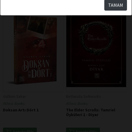
TAMAM
Gülben Sakar
Bethesda Softworks
Athica Books
Athica Books
Doksan Artı Dört 1
The Elder Scrolls: Tamriel
Öyküleri 1 - Diyar
Sepete Ekle
Sepete Ekle