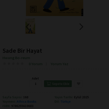
Sade Bir Hayat
Hwang Bo-reum
★
★
★
★
★
★
★
★
★
★
0 Yorum
Yorum Yaz
Adet
Sepete Ekle
Sayfa Sayısı:
168
Yayın Tarihi:
Eylül 2025
Yayınevi:
Athica Books
Dil:
Türkçe
ISBN:
9786255610683