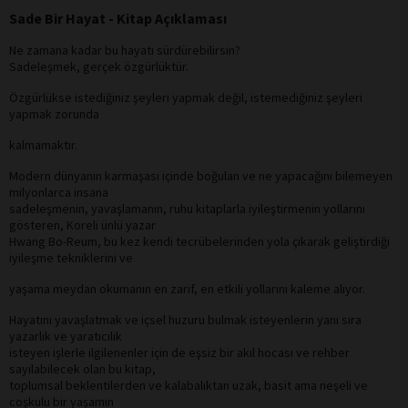
Sade Bir Hayat - Kitap Açıklaması
Ne zamana kadar bu hayatı sürdürebilirsin?
Sadeleşmek, gerçek özgürlüktür.
Özgürlükse istediğiniz şeyleri yapmak değil, istemediğiniz şeyleri
yapmak zorunda
kalmamaktır.
Modern dünyanın karmaşası içinde boğulan ve ne yapacağını bilemeyen
milyonlarca insana
sadeleşmenin, yavaşlamanın, ruhu kitaplarla iyileştirmenin yollarını
gösteren, Koreli ünlü yazar
Hwang Bo-Reum, bu kez kendi tecrübelerinden yola çıkarak geliştirdiği
iyileşme tekniklerini ve
yaşama meydan okumanın en zarif, en etkili yollarını kaleme alıyor.
Hayatını yavaşlatmak ve içsel huzuru bulmak isteyenlerin yanı sıra
yazarlık ve yaratıcılık
isteyen işlerle ilgilenenler için de eşsiz bir akıl hocası ve rehber
sayılabilecek olan bu kitap,
toplumsal beklentilerden ve kalabalıktan uzak, basit ama neşeli ve
coşkulu bir yaşamın