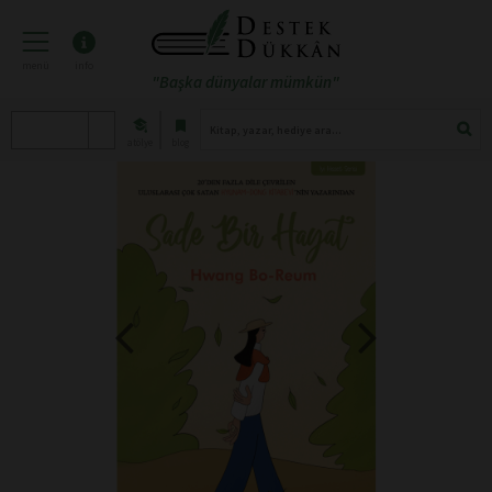
menü
info
"Başka dünyalar mümkün"
atölye
blog