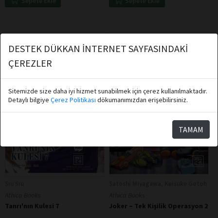
Sepete Ekle
Sepete Ekle
DESTEK DÜKKAN İNTERNET SAYFASINDAKİ
ÇEREZLER
Sitemizde size daha iyi hizmet sunabilmek için çerez kullanılmaktadır.
Detaylı bilgiye
Çerez Politikası
dökumanımızdan erişebilirsiniz.
TAMAM
Sıu Sıu
Satoshi Miyagawa, Keisuke Gotoh
Athica Books
Athica Books
Tanrı'nın Kulesi 7
Joker – Tek Kişilik Operasyon 2