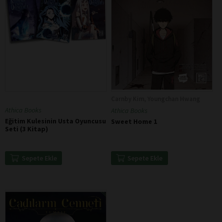
Carnby Kim, Youngchan Hwang
Athica Books
Athica Books
Eğitim Kulesinin Usta Oyuncusu
Sweet Home 1
Seti (3 Kitap)
Sepete Ekle
Sepete Ekle