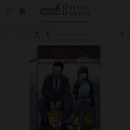
menü
info
"Başka dünyalar mümkün"
atölye
blog