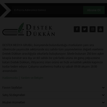
Abone Ol
DESTEK MEDYA GRUBU, bünyesinde bulundurduğu markaların yanı sıra
ülkemizde yayımcılık sektöründe söz sahibi tüm yayınevlerinin değerli eserlerini
Destek Dükkan aracılığıyla okurlarla buluşturuyor. Sitede bulunan 250 bini aşkın
kitapla beraber sıra dışı ve stil sahibi bir çok farklı ürünü de geniş yelpazesine
katan Destek Dükkan, ihtiyacınız olan ürünü en hızlı ve kaliteli şekilde kapınıza
kadar teslim ediyor. Çalışma saatlerimiz hafta içi sabah 09:00 akşam 18:00
arasındadır.
Hakkımızda
Yardım ve İletişim
Favori Sayfaları
Satış Sözleşmeleri
Müşteri Hizmetleri