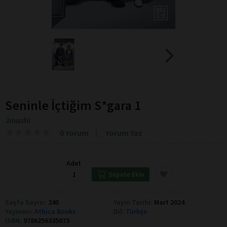
Seninle İçtiğim S*gara 1
Jinushi
★
★
★
★
★
★
★
★
★
★
0 Yorum
Yorum Yaz
Adet
Sepete Ekle
Sayfa Sayısı:
240
Yayın Tarihi:
Mart 2024
Yayınevi:
Athica Books
Dil:
Türkçe
ISBN:
9786256335073