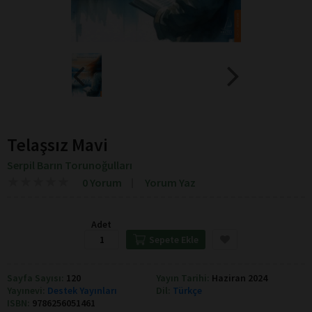
Telaşsız Mavi
Serpil Barın Torunoğulları
★
★
★
★
★
★
★
★
★
★
0 Yorum
Yorum Yaz
Adet
Sepete Ekle
Sayfa Sayısı:
120
Yayın Tarihi:
Haziran 2024
Yayınevi:
Destek Yayınları
Dil:
Türkçe
ISBN:
9786256051461