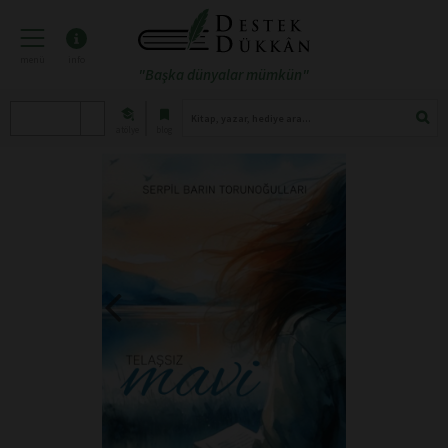
menü
info
"Başka dünyalar mümkün"
atölye
blog