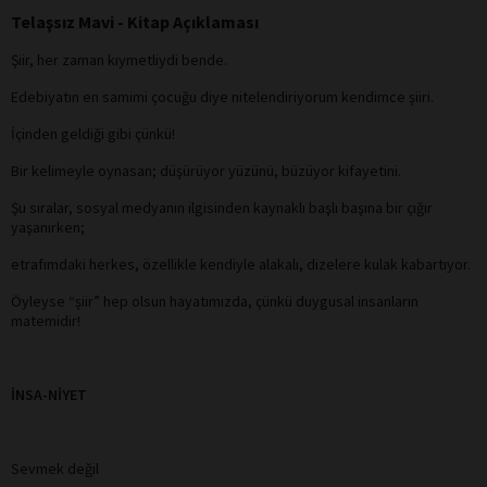
Telaşsız Mavi - Kitap Açıklaması
Şiir, her zaman kıymetliydi bende.
Edebiyatın en samimi çocuğu diye nitelendiriyorum kendimce şiiri.
İçinden geldiği gibi çünkü!
Bir kelimeyle oynasan; düşürüyor yüzünü, büzüyor kifayetini.
Şu sıralar, sosyal medyanın ilgisinden kaynaklı başlı başına bir çığır
yaşanırken;
etrafımdaki herkes, özellikle kendiyle alakalı, dizelere kulak kabartıyor.
Öyleyse “şiir” hep olsun hayatımızda, çünkü duygusal insanların
matemidir!
İNSA-NİYET
Sevmek değil