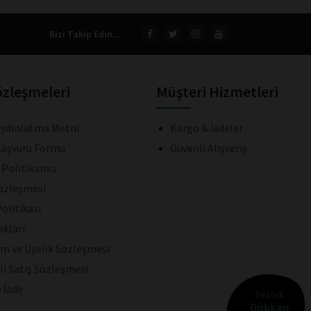
Bizi Takip Edin...
özleşmeleri
Müşteri Hizmetleri
ydınlatma Metni
Kargo & İadeler
aşvuru Formu
Güvenli Alışveriş
k Politikamız
Sözleşmesi
olitikası
akları
ım ve Üyelik Sözleşmesi
li Satış Sözleşmesi
e İade
Destek
Dükkan