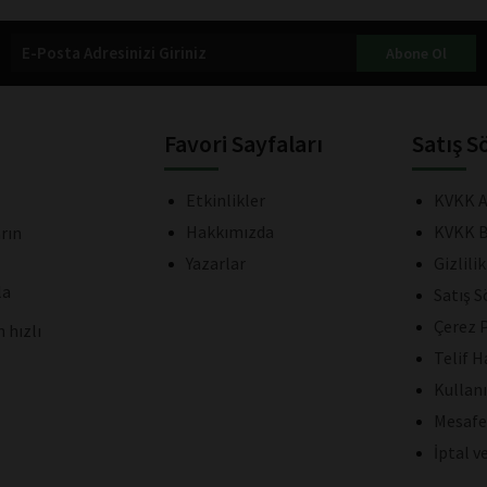
Abone Ol
Favori Sayfaları
Satış S
Etkinlikler
KVKK A
Hakkımızda
KVKK B
rın
Yazarlar
Gizlili
la
Satış 
Çerez P
 hızlı
Telif H
Kullan
Mesafe
İptal v