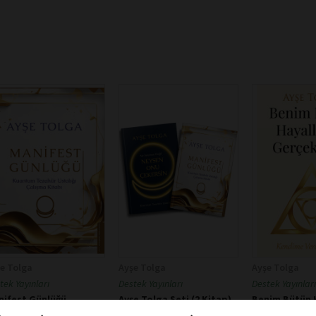
e Tolga
Ayşe Tolga
Ayşe Tolga
tek Yayınları
Destek Yayınları
Destek Yayınları
nifest Günlüğü
Ayşe Tolga Seti (2 Kitap)
Benim Bütün 
Gerçek Olur