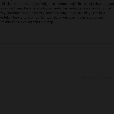
e klinik aromaterapist Ayşe Tolga’nın kaleme aldığı Titreşimini Yükselt Hayat
zden yediğimiz besinlere, içtiğimiz sudan kullandığımız eşyalara kadar çok
imi yükseltmenin ve titreşimi yüksek bir dünyada sağlıklı bir yaşam inşa
ve teknikleriyle dolu bir yol haritası olarak dünyanın değişim sürecine
elikte zengin ve kullanışlı bir kitap...
Son 10 yorum göster