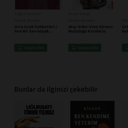
Tuğba Sarıünal
Ercan Yılmaz
Destek Yayınları
Destek Yayınları
Des
Usta Çırak Sohbetleri /
Akıp Gider Uzun Sürmez
Çet
Yeni Bir Sen-büyük
Mutluluğu Kötülerin
Def
Düşünmenin Büyüsü
Sepete Ekle
Sepete Ekle
Bunlar da ilginizi çekebilir