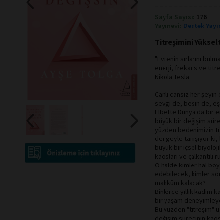
Sayfa Sayısı:
176
Yayınevi:
Destek Yayı
Titreşimini Yüksel
"Evrenin sırlarını bulm
enerji, frekans ve titr
Nikola Tesla
Canlı cansız her şeyin 
sevgi de, besin de, eş
Elbette Dünya da bir en
büyük bir değişim süre
yüzden bedenimizin tü
dengeyle tanışıyor ki, 
büyük bir içsel biyolo
kaosları ve çalkantılı r
O halde kimler hal böyl
edebilecek, kimler son
mahkûm kalacak?
Binlerce yıllık kadim k
bir yaşam deneyimleye
Bu yüzden "titreşim" ü
değişim sürecinin kao