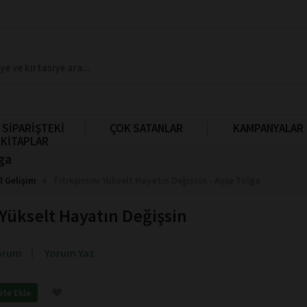
 SİPARİŞTEKİ
ÇOK SATANLAR
KAMPANYALAR
KİTAPLAR
lga
l Gelişim
Titreşimini Yükselt Hayatın Değişsin - Ayşe Tolga
 Yükselt Hayatın Değişsin
orum
Yorum Yaz
ete Ekle