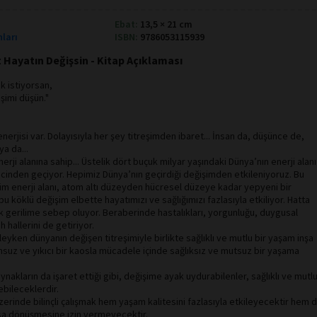
Ebat:
13,5 × 21 cm
nları
ISBN:
9786053115939
t Hayatın Değişsin - Kitap Açıklaması
ak istiyorsan,
eşimi düşün."
enerjisi var. Dolayısıyla her şey titreşimden ibaret... İnsan da, düşünce de,
ya da...
erji alanına sahip... Üstelik dört buçuk milyar yaşındaki Dünya’nın enerji alanı
cinden geçiyor. Hepimiz Dünya’nın geçirdiği değişimden etkileniyoruz. Bu
m enerji alanı, atom altı düzeyden hücresel düzeye kadar yepyeni bir
bu köklü değişim elbette hayatımızı ve sağlığımızı fazlasıyla etkiliyor. Hatta
jik gerilime sebep oluyor. Beraberinde hastalıkları, yorgunluğu, duygusal
uh hallerini de getiriyor.
eyken dünyanın değişen titreşimiyle birlikte sağlıklı ve mutlu bir yaşam inşa
suz ve yıkıcı bir kaosla mücadele içinde sağlıksız ve mutsuz bir yaşama
aynakların da işaret ettiği gibi, değişime ayak uydurabilenler, sağlıklı ve mutl
bileceklerdir.
zerinde bilinçli çalışmak hem yaşam kalitesini fazlasıyla etkileyecektir hem 
sa dönüşmesine izin vermeyecektir.