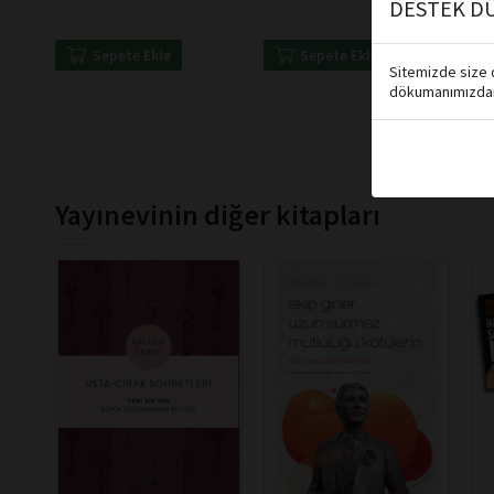
DESTEK DÜ
Sepete Ekle
Sepete Ekle
Sitemizde size d
dökumanımızdan 
Yayınevinin diğer kitapları