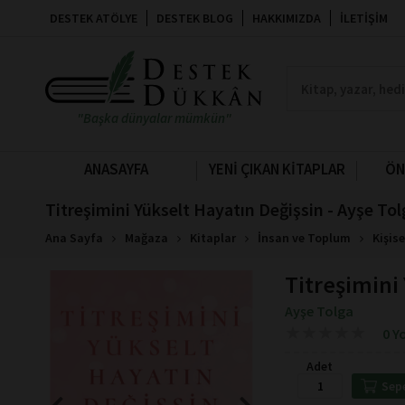
DESTEK ATÖLYE
DESTEK BLOG
HAKKIMIZDA
İLETIŞIM
"Başka dünyalar mümkün"
ANASAYFA
YENİ ÇIKAN KİTAPLAR
ÖN
Titreşimini Yükselt Hayatın Değişsin - Ayşe To
Ana Sayfa
Mağaza
Kitaplar
İnsan ve Toplum
Kişise
Titreşimini
Ayşe Tolga
★
★
★
★
★
★
★
★
★
★
0 Y
Adet
Sep