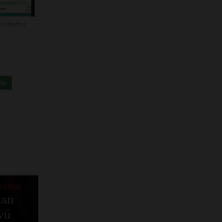
nsdottir
kle