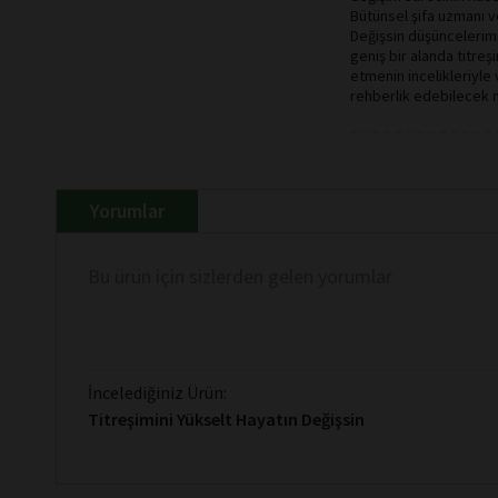
Bütünsel şifa uzmanı v
Değişsin düşüncelerimi
geniş bir alanda titreş
etmenin incelikleriyle 
rehberlik edebilecek nit
Yorumlar
Bu ürün için sizlerden gelen yorumlar
İncelediğiniz Ürün:
Titreşimini Yükselt Hayatın Değişsin