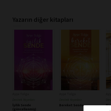
Yazarın diğer kitapları
Ayşe Tolga
Ayşe Tolga
Ayş
Destek Yayınları
Destek Yayınları
Des
İyilik Sende
Bereket Sende
Ma
(güncellenmiş)