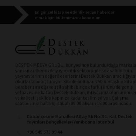
En güncel kitap ve etkinliklerden haberdar
olmak için bültenimize abone olun.
DESTEK MEDYA GRUBU, bünyesinde bulundurduğu markala
yanı sıra ülkemizde yayımcılık sektöründe söz sahibi tüm
yayınevlerinin değerli eserlerini Destek Dükkan aracılığıyla
okurlarla buluşturuyor. Sitede bulunan 250 bini aşkın kitap
beraber sıra dışı ve stil sahibi bir çok farklı ürünü de geniş
yelpazesine katan Destek Dükkan, ihtiyacınız olan ürünü en
ve kaliteli şekilde kapınıza kadar teslim ediyor. Çalışma
saatlerimiz hafta içi sabah 09:00 akşam 18:00 arasındadır.
Cobançesme Mahallesi Altay Sk No:8 1. Kat Destek
Yayınları Bahçelievler/Yenibosna İstanbul
+90 545 573 99 44