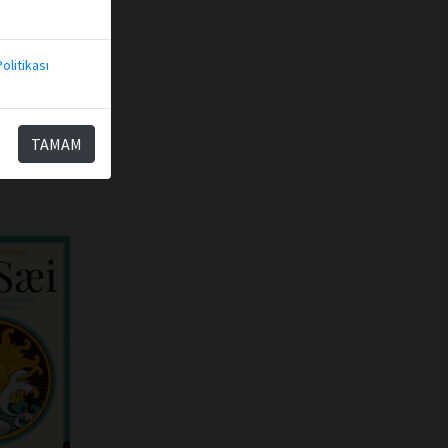
kle
olitikası
TAMAM