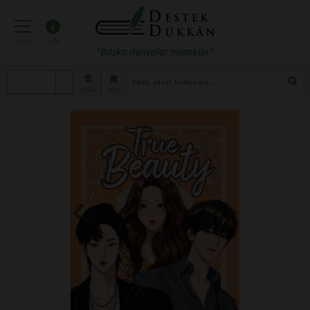
menü
info
"Başka dünyalar mümkün"
atölye
blog