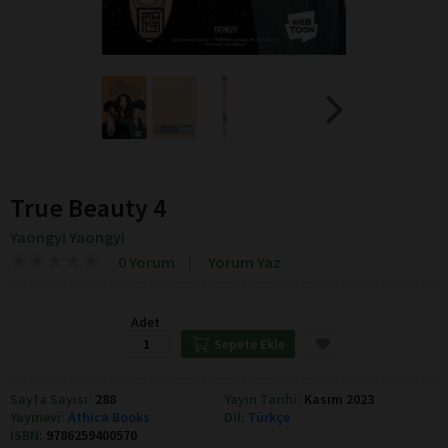
True Beauty 4
Yaongyi Yaongyi
★
★
★
★
★
★
★
★
★
★
0 Yorum
Yorum Yaz
Adet
Sepete Ekle
Sayfa Sayısı:
288
Yayın Tarihi:
Kasım 2023
Yayınevi:
Athica Books
Dil:
Türkçe
ISBN:
9786259400570