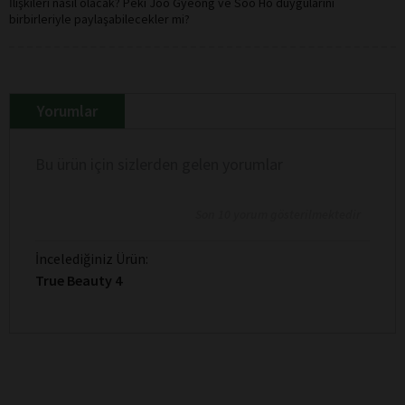
İlişkileri nasıl olacak? Peki Joo Gyeong ve Soo Ho duygularını
birbirleriyle paylaşabilecekler mi?
Yorumlar
Bu ürün için sizlerden gelen yorumlar
Son 10 yorum gösterilmektedir
İncelediğiniz Ürün:
True Beauty 4