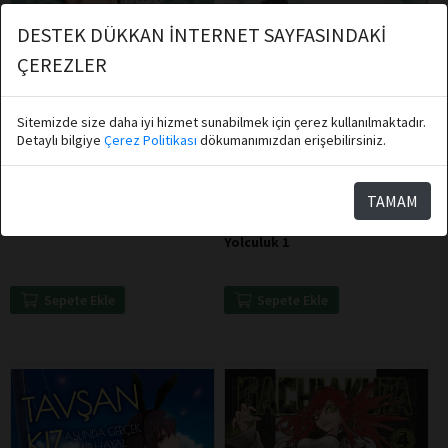
DESTEK DÜKKAN İNTERNET SAYFASINDAKİ
ÇEREZLER
Sitemizde size daha iyi hizmet sunabilmek için çerez kullanılmaktadır.
Detaylı bilgiye
Çerez Politikası
dökumanımızdan erişebilirsiniz.
Yaongyi Yaongyi
Hana İchika
TAMAM
Athica Books
Athica Books
True Beauty 2
Köpeğimle Başka Dünyalara
Yolculuk 1
Sepete Ekle
Sepete Ekle