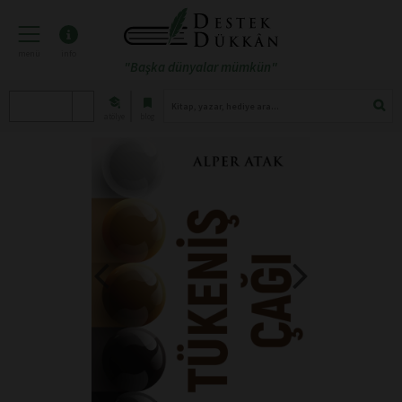
menü
info
"Başka dünyalar mümkün"
atölye
blog