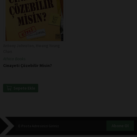
Antony Johnston, Hwang Young
Chan
Athica Books
Cinayeti Çözebilir Misin?
Sepete Ekle
Abone Ol