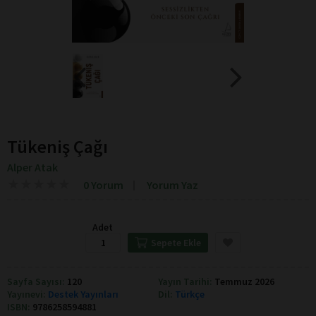
Tükeniş Çağı
Alper Atak
★
★
★
★
★
★
★
★
★
★
0 Yorum
Yorum Yaz
Adet
Sepete Ekle
Sayfa Sayısı:
120
Yayın Tarihi:
Temmuz 2026
Yayınevi:
Destek Yayınları
Dil:
Türkçe
ISBN:
9786258594881