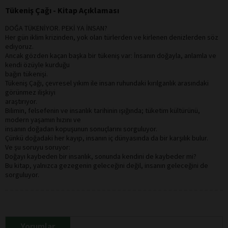
Tükeniş Çağı - Kitap Açıklaması
DOĞA TÜKENİYOR. PEKİ YA İNSAN?
Her gün iklim krizinden, yok olan türlerden ve kirlenen denizlerden söz
ediyoruz.
Ancak gözden kaçan başka bir tükeniş var: İnsanın doğayla, anlamla ve
kendi özüyle kurduğu
bağın tükenişi.
Tükeniş Çağı, çevresel yıkım ile insan ruhundaki kırılganlık arasındaki
görünmez ilişkiyi
araştırıyor.
Bilimin, felsefenin ve insanlık tarihinin ışığında; tüketim kültürünü,
modern yaşamın hızını ve
insanın doğadan kopuşunun sonuçlarını sorguluyor.
Çünkü doğadaki her kayıp, insanın iç dünyasında da bir karşılık bulur.
Ve şu soruyu soruyor:
Doğayı kaybeden bir insanlık, sonunda kendini de kaybeder mi?
Bu kitap, yalnızca gezegenin geleceğini değil, insanın geleceğini de
sorguluyor.
Yorumlar