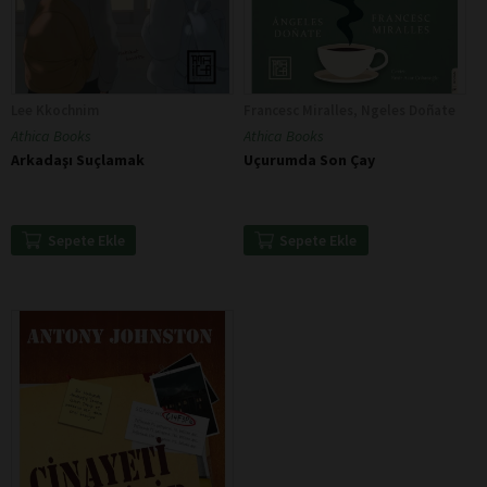
Lee Kkochnim
Francesc Miralles, Ngeles Doñate
Athica Books
Athica Books
Arkadaşı Suçlamak
Uçurumda Son Çay
Sepete Ekle
Sepete Ekle