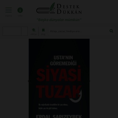
menü
info
"Başka dünyalar mümkün"
atölye
blog