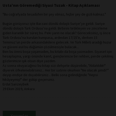
Usta'nın Göremediği Siyasi Tuzak - Kitap Açıklaması
"Bu coğrafyada tesadüfen bir şey olmaz, hiçbir şey de gizli kalmaz."
Bugün görüyoruz işte Barzani döndü dolaştı Suriye’ye geldi. Suriye
döndü dolaştı Türk Ordusu’na geldi. Birbirini tetikleyen ve zincirleme
giden karanlık bir süreç bu. Peki yarın ne olacak? Göreceksiniz, iş önce
Türk Ordusu’na kurulan kumpasa, ardından 17/25’e, derken 15
Temmuz’un perde arkasındakilere gelecek. Ve Türk Milleti aradığı huzur
ve güveni asıl bu düğümün çözülmesiyle bulacak...
Ben bu ömrü boşa yaşamadım, bu kitabı da boşa yazmadım. Siyaset için
hesaplaşma, yargı önünde kanıt, gençlerimize bir rehber, perde çekilmiş
gözlerimize ışık olsun diye yazdım.
Az sonra okuyacağınız bu kitap sizi dehşete düşürebilir, "Aldatıldık!"
diyerek öfkelenebilirsiniz... Her bir satırını okurken "Ne olacak şimdi?"
deyip endişe de duyabilirsiniz... Belki sona gelindiğinde "Hepsi
hikâyeymiş!" der gülüp geçersiniz.
Erdal Sarızeybek
29 Ekim 2019, Ankara
Yorumlar