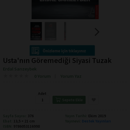
Usta'nın Göremediği Siyasi Tuzak
Erdal Sarızeybek
★
★
★
★
★
★
★
★
★
★
0 Yorum
Yorum Yaz
Adet
Sepete Ekle
Sayfa Sayısı:
376
Yayın Tarihi:
Ekim 2019
Ebat:
13,5 × 21 cm
Yayınevi:
Destek Yayınları
ISBN:
9786053116998