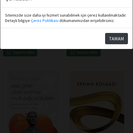
Sitemizde size daha iyi hizmet sunabilmek için çerez kullanılmaktadır.
Sinan Ergin
Erdal Sarızeybek
Detaylı bilgiye
Çerez Politikası
dökumanımızdan erişebilirsiniz.
Destek Yayınları
Destek Yayınları
Canlı Yaşa
Menora
TAMAM
Sepete Ekle
Sepete Ekle