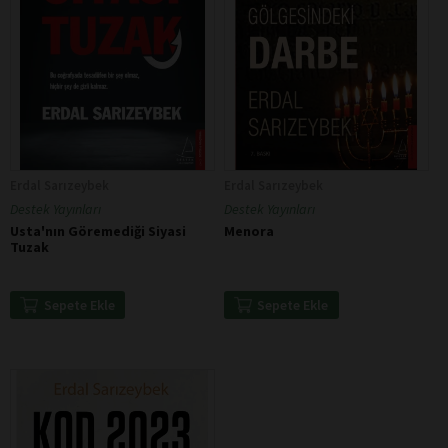
Erdal Sarızeybek
Erdal Sarızeybek
Destek Yayınları
Destek Yayınları
Usta'nın Göremediği Siyasi
Menora
Tuzak
Sepete Ekle
Sepete Ekle