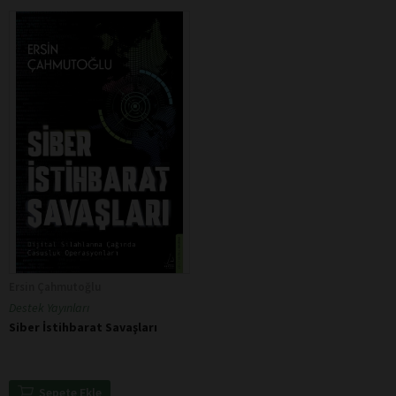
Ersin Çahmutoğlu
Destek Yayınları
Siber İstihbarat Savaşları
Sepete Ekle