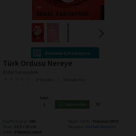
Türk Ordusu Nereye
Erdal Sarızeybek
★
★
★
★
★
★
★
★
★
★
0 Yorum
Yorum Yaz
Adet
Sepete Ekle
Sayfa Sayısı:
344
Yayın Tarihi:
Temmuz 2019
Ebat:
13,5 × 21 cm
Yayınevi:
Destek Yayınları
ISBN:
9786053116059