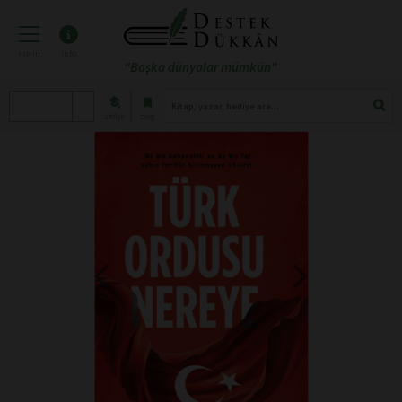
menü
info
"Başka dünyalar mümkün"
atölye
blog