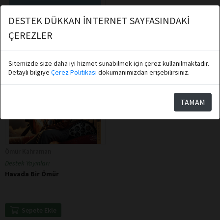
DESTEK DÜKKAN İNTERNET SAYFASINDAKİ
ÇEREZLER
Sitemizde size daha iyi hizmet sunabilmek için çerez kullanılmaktadır.
Detaylı bilgiye
Çerez Politikası
dökumanımızdan erişebilirsiniz.
TAMAM
Ömür Kahraman
Destek Yayınları
Havada Bir Ömür
Sepete Ekle