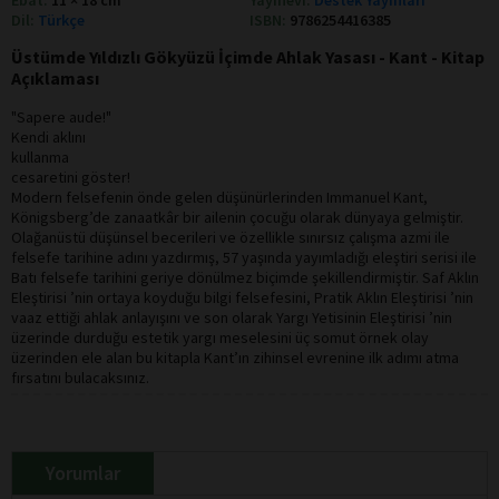
Dil:
Türkçe
ISBN:
9786254416385
Üstümde Yıldızlı Gökyüzü İçimde Ahlak Yasası - Kant - Kitap
Açıklaması
"Sapere aude!"
Kendi aklını
kullanma
cesaretini göster!
Modern felsefenin önde gelen düşünürlerinden Immanuel Kant,
Königsberg’de zanaatkâr bir ailenin çocuğu olarak dünyaya gelmiştir.
Olağanüstü düşünsel becerileri ve özellikle sınırsız çalışma azmi ile
felsefe tarihine adını yazdırmış, 57 yaşında yayımladığı eleştiri serisi ile
Batı felsefe tarihini geriye dönülmez biçimde şekillendirmiştir. Saf Aklın
Eleştirisi ’nin ortaya koyduğu bilgi felsefesini, Pratik Aklın Eleştirisi ’nin
vaaz ettiği ahlak anlayışını ve son olarak Yargı Yetisinin Eleştirisi ’nin
üzerinde durduğu estetik yargı meselesini üç somut örnek olay
üzerinden ele alan bu kitapla Kant’ın zihinsel evrenine ilk adımı atma
fırsatını bulacaksınız.
Yorumlar