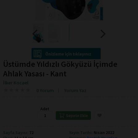
Üstümde Yıldızlı Gökyüzü İçimde
Ahlak Yasası - Kant
İlker Kocael
★
★
★
★
★
★
★
★
★
★
0 Yorum
Yorum Yaz
Adet
Sepete Ekle
Sayfa Sayısı:
72
Yayın Tarihi:
Nisan 2022
Ebat:
11 × 18 cm
Yayınevi:
Destek Yayınları