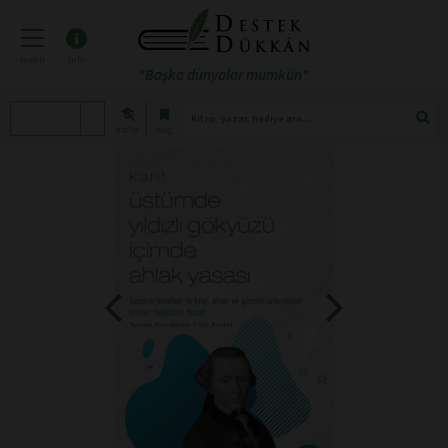
menü
info
"Başka dünyalar mümkün"
atölye
blog