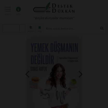
menü
info
"Başka dünyalar mümkün"
atölye
blog