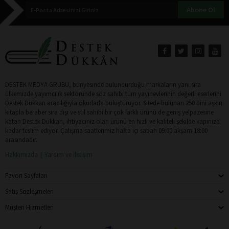
Abone Ol
DESTEK MEDYA GRUBU, bünyesinde bulundurduğu markaların yanı sıra
ülkemizde yayımcılık sektöründe söz sahibi tüm yayınevlerinin değerli eserlerini
Destek Dükkan aracılığıyla okurlarla buluşturuyor. Sitede bulunan 250 bini aşkın
kitapla beraber sıra dışı ve stil sahibi bir çok farklı ürünü de geniş yelpazesine
katan Destek Dükkan, ihtiyacınız olan ürünü en hızlı ve kaliteli şekilde kapınıza
kadar teslim ediyor. Çalışma saatlerimiz hafta içi sabah 09:00 akşam 18:00
arasındadır.
Hakkımızda
Yardım ve İletişim
Favori Sayfaları
Satış Sözleşmeleri
Müşteri Hizmetleri