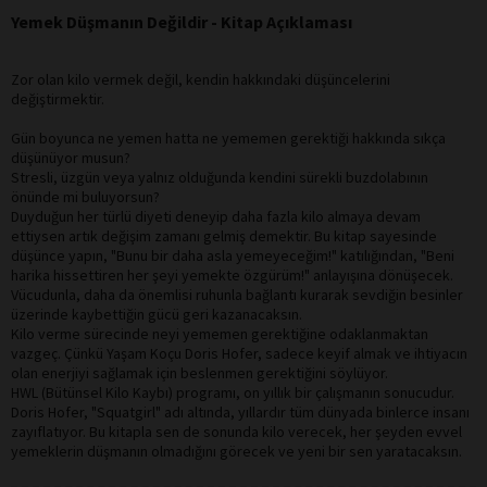
Yemek Düşmanın Değildir - Kitap Açıklaması
Zor olan kilo vermek değil, kendin hakkındaki düşüncelerini
değiştirmektir.
Gün boyunca ne yemen hatta ne yememen gerektiği hakkında sıkça
düşünüyor musun?
Stresli, üzgün veya yalnız olduğunda kendini sürekli buzdolabının
önünde mi buluyorsun?
Duyduğun her türlü diyeti deneyip daha fazla kilo almaya devam
ettiysen artık değişim zamanı gelmiş demektir. Bu kitap sayesinde
düşünce yapın, "Bunu bir daha asla yemeyeceğim!" katılığından, "Beni
harika hissettiren her şeyi yemekte özgürüm!" anlayışına dönüşecek.
Vücudunla, daha da önemlisi ruhunla bağlantı kurarak sevdiğin besinler
üzerinde kaybettiğin gücü geri kazanacaksın.
Kilo verme sürecinde neyi yememen gerektiğine odaklanmaktan
vazgeç. Çünkü Yaşam Koçu Doris Hofer, sadece keyif almak ve ihtiyacın
olan enerjiyi sağlamak için beslenmen gerektiğini söylüyor.
HWL (Bütünsel Kilo Kaybı) programı, on yıllık bir çalışmanın sonucudur.
Doris Hofer, "Squatgirl" adı altında, yıllardır tüm dünyada binlerce insanı
zayıflatıyor. Bu kitapla sen de sonunda kilo verecek, her şeyden evvel
yemeklerin düşmanın olmadığını görecek ve yeni bir sen yaratacaksın.