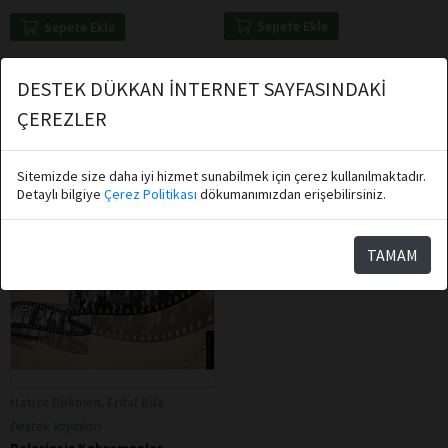
Sepete Ekle
Sepete Ekle
DESTEK DÜKKAN İNTERNET SAYFASINDAKİ
ÇEREZLER
Sitemizde size daha iyi hizmet sunabilmek için çerez kullanılmaktadır.
Detaylı bilgiye
Çerez Politikası
dökumanımızdan erişebilirsiniz.
TAMAM
Hatice Dökmen, Erdal Bila
Destek Yayınları