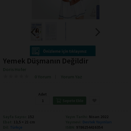
Yemek Düşmanın Değildir
Doris Hofer
★
★
★
★
★
★
★
★
★
★
0 Yorum
Yorum Yaz
Adet
Sepete Ekle
Sayfa Sayısı:
152
Yayın Tarihi:
Nisan 2022
Ebat:
13,5 × 21 cm
Yayınevi:
Destek Yayınları
Dil:
Türkçe
ISBN:
9786254416354