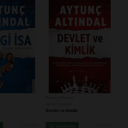
Aytunç Altındal
Destek Yayınları
Devlet ve Kimlik
★
★
★
★
★
★
★
★
★
★
★
★
★
★
★
★
★
★
★
★
e
Sepete Ekle