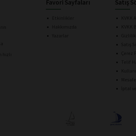
Favori Sayfaları
Satış S
Etkinlikler
KVKK A
Hakkımızda
KVKK B
rın
Yazarlar
Gizlili
la
Satış 
Çerez P
 hızlı
Telif H
Kullan
Mesafe
İptal v