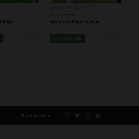
Aytunç Altındal
Destek Yayınları
luluğu
Haşhaş ve Emperyalizm
★
★
★
★
★
★
★
★
★
★
★
★
★
★
★
★
★
★
★
★
e
Sepete Ekle
Bizi Takip Edin...