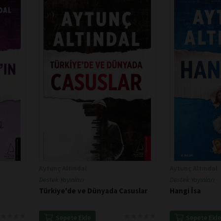
Aytunç Altındal
Aytunç Altındal
Destek Yayınları
Destek Yayınları
Türkiye'de ve Dünyada Casuslar
Hangi İsa
★
★
★
★
★
★
★
★
★
★
★
★
★
★
★
★
★
★
Sepete Ekle
Sepete Ekl