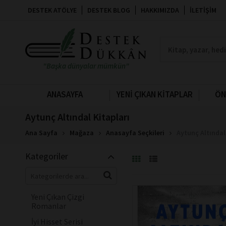
DESTEK ATÖLYE
DESTEK BLOG
HAKKIMIZDA
İLETIŞIM
"Başka dünyalar mümkün"
ANASAYFA
YENİ ÇIKAN KİTAPLAR
ÖN
Aytunç Altındal Kitapları
Ana Sayfa
Mağaza
Anasayfa Seçkileri
Aytunç Altındal
Kategoriler
Yeni Çıkan Çizgi
Romanlar
İyi Hisset Serisi