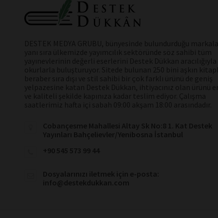
DESTEK MEDYA GRUBU, bünyesinde bulundurduğu markala
yanı sıra ülkemizde yayımcılık sektöründe söz sahibi tüm
yayınevlerinin değerli eserlerini Destek Dükkan aracılığıyla
okurlarla buluşturuyor. Sitede bulunan 250 bini aşkın kitap
beraber sıra dışı ve stil sahibi bir çok farklı ürünü de geniş
yelpazesine katan Destek Dükkan, ihtiyacınız olan ürünü en
ve kaliteli şekilde kapınıza kadar teslim ediyor. Çalışma
saatlerimiz hafta içi sabah 09:00 akşam 18:00 arasındadır.
Cobançesme Mahallesi Altay Sk No:8 1. Kat Destek
Yayınları Bahçelievler/Yenibosna İstanbul
+90 545 573 99 44
Dosyalarınızı iletmek için e-posta:
info@destekdukkan.com