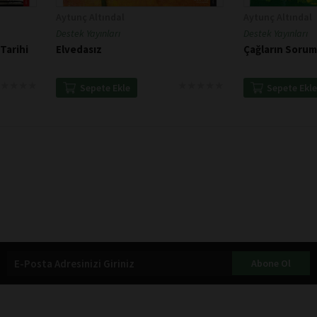
Aytunç Altındal
Aytunç Altındal
Destek Yayınları
Destek Yayınları
Tarihi
Elvedasız
Çağların Sorum
★
★
★
★
★
★
★
★
★
★
★
★
★
★
★
★
★
★
Sepete Ekle
Sepete Ekl
Abone Ol