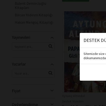
Bülent Demircioğlu
Kitapları
Bircan Yıldırım Kitaplığı
Hakan Mengüç Kitaplığı
Yayınevleri
DESTEK DÜ
Sitemizde size d
dökumanımızdan 
Yazarlar
Fiyat
Aytunç Altındal
Destek Yayınları
Değerlendirme