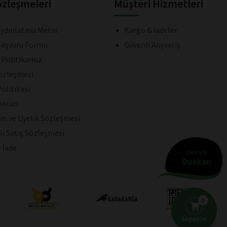
özleşmeleri
Müşteri Hizmetleri
ydınlatma Metni
Kargo & İadeler
aşvuru Formu
Güvenli Alışveriş
k Politikamız
Sözleşmesi
olitikası
akları
ım ve Üyelik Sözleşmesi
li Satış Sözleşmesi
e İade
Destek
Dükkan
0
Sepetim