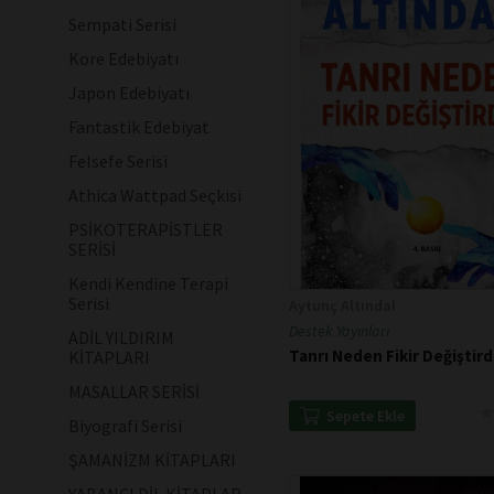
Sempati Serisi
Kore Edebiyatı
Japon Edebiyatı
Fantastik Edebiyat
Felsefe Serisi
Athica Wattpad Seçkisi
PSİKOTERAPİSTLER
SERİSİ
Kendi Kendine Terapi
Serisi
Aytunç Altındal
Destek Yayınları
ADİL YILDIRIM
Tanrı Neden Fikir Değiştird
KİTAPLARI
MASALLAR SERİSİ
★
★
Sepete Ekle
Biyografi Serisi
ŞAMANİZM KİTAPLARI