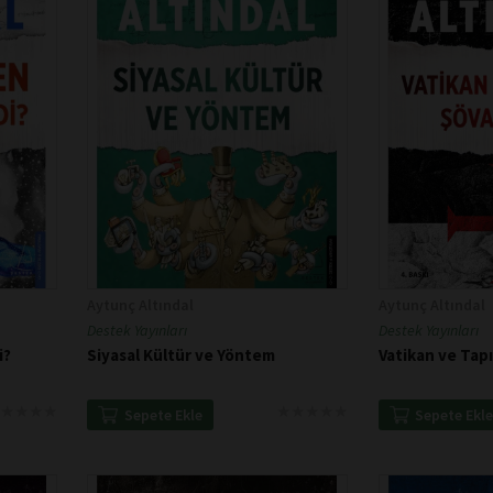
Aytunç Altındal
Aytunç Altındal
Destek Yayınları
Destek Yayınları
i?
Siyasal Kültür ve Yöntem
Vatikan ve Tap
★
★
★
★
★
★
★
★
★
★
★
★
★
★
★
★
★
★
Sepete Ekle
Sepete Ekl