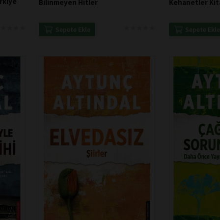
ürkiye
Bilinmeyen Hitler
Kehanetler Kit
★
★
★
★
★
★
★
★
★
★
★
★
★
★
★
★
★
★
Sepete Ekle
Sepete Ekl