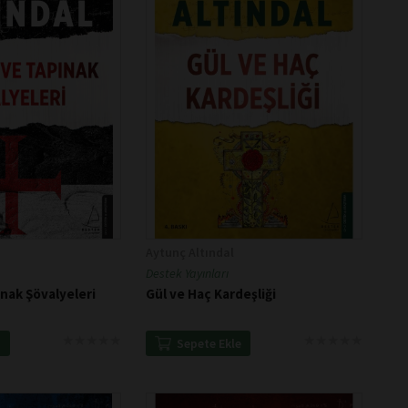
Aytunç Altındal
Destek Yayınları
ınak Şövalyeleri
Gül ve Haç Kardeşliği
★
★
★
★
★
★
★
★
★
★
★
★
★
★
★
★
★
★
★
★
e
Sepete Ekle