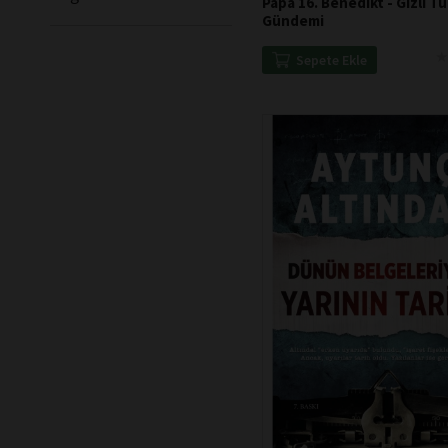
Papa 16. Benedikt - Gizli T
Gündemi
★
★
Sepete Ekle