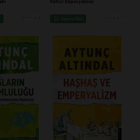
abı
Kültür Emperyalizmi
★
★
★
★
★
★
★
★
★
★
★
★
★
★
★
★
★
★
★
★
e
Sepete Ekle