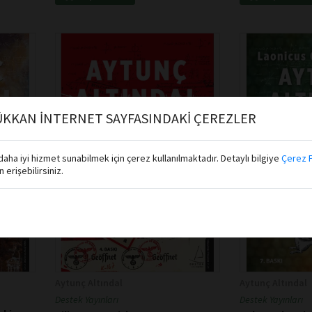
KKAN İNTERNET SAYFASINDAKİ ÇEREZLER
aha iyi hizmet sunabilmek için çerez kullanılmaktadır. Detaylı bilgiye
Çerez P
erişebilirsiniz.
Aytunç Altındal
Aytunç Altındal
Destek Yayınları
Destek Yayınları