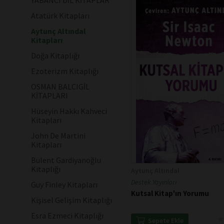
YABANCI DİL KİTAPLAR
Atatürk Kitapları
Aytunç Altındal
Kitapları
Doğa Kitaplığı
Ezoterizm Kitaplığı
OSMAN BALCIGİL
KİTAPLARI
Hüseyin Hakkı Kahveci
Kitapları
John De Martini
Kitapları
Bülent Gardiyanoğlu
Kitaplığı
Aytunç Altındal
Destek Yayınları
Guy Finley Kitapları
Kutsal Kitap'ın Yorumu
Kişisel Gelişim Kitaplığı
Esra Ezmeci Kitaplığı
★
★
Sepete Ekle