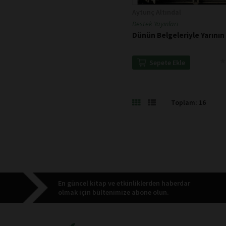
Aytunç Altındal
Destek Yayınları
Dünün Belgeleriyle Yarının 
★
★
Sepete Ekle
Toplam: 16
En güncel kitap ve etkinliklerden haberdar
olmak için bültenimize abone olun.