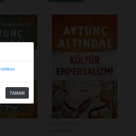
olitikası
TAMAM
Aytunç Altındal
Destek Yayınları